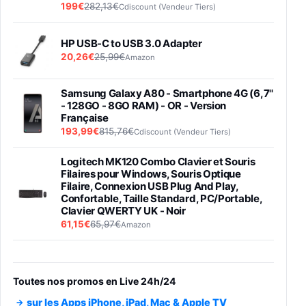
199€
282,13€
Cdiscount (Vendeur Tiers)
HP USB-C to USB 3.0 Adapter
20,26€
25,99€
Amazon
Samsung Galaxy A80 - Smartphone 4G (6,7''
- 128GO - 8GO RAM) - OR - Version
Française
193,99€
815,76€
Cdiscount (Vendeur Tiers)
Logitech MK120 Combo Clavier et Souris
Filaires pour Windows, Souris Optique
Filaire, Connexion USB Plug And Play,
Confortable, Taille Standard, PC/Portable,
Clavier QWERTY UK - Noir
61,15€
65,97€
Amazon
PIONEER PLX-500 Blanche - Platine vinyle à
entraénement direct 3 vitesses (33-45-78
trs/min) avec pre-ampli intégré et port USB
Toutes nos promos en Live 24h/24
348,99€
384,71€
Amazon
sur les Apps iPhone, iPad, Mac & Apple TV