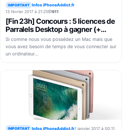
Infos iPhoneAddict.fr
IMPORTANT
13 février 2017 à 21:25
611
[Fin 23h] Concours : 5 licences de
Parralels Desktop à gagner (+
sticker Dark Vador)
Si comme nous vous possédez un Mac mais que
vous avez besoin de temps de vous connecter sur
un ordinateur…
Infos iPhoneAddict.fr
1 janvier 2017 à 00:11
IMPORTANT