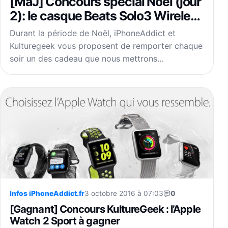
[MàJ] Concours spécial Noël (jour
2): le casque Beats Solo3 Wireless
à gagner
Durant la période de Noël, iPhoneAddict et
Kulturegeek vous proposent de remporter chaque
soir un des cadeau que nous mettrons…
Infos iPhoneAddict.fr
3 octobre 2016 à 07:03
0
[Gagnant] Concours KultureGeek : l’Apple
Watch 2 Sport à gagner