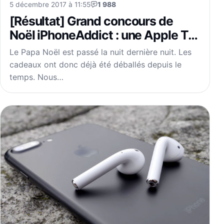
5 décembre 2017 à 11:55
1 988
[Résultat] Grand concours de
Noël iPhoneAddict : une Apple TV
4k 64Go + 200€ de carte iTunes à
Le Papa Noël est passé la nuit dernière nuit. Les
gagner
cadeaux ont donc déjà été déballés depuis le
temps. Nous…