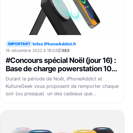
Infos iPhoneAddict.fr
IMPORTANT
16 décembre 2022 à 18:02
383
#Concours spécial Noël (jour 16) :
Base de charge powerstation 10K
de mophie avec MagSafe
Durant la période de Noël, iPhoneAddict et
(batterie intégrée) à gagner
KultureGeek vous proposent de remporter chaque
soir (ou presque) un des cadeaux que…