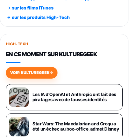
Smartphone SAMSUNG Galaxy S26 Ultra
sur les films iTunes
Noir 256Go
sur les produits High-Tech
891,99€
1199€
Fnac (Vendeur Tiers)
Smartphone SAMSUNG Galaxy S26+ Violet
256Go
HIGH-TECH
749,99€
1240,43€
Fnac (Vendeur Tiers)
EN CE MOMENT SUR KULTUREGEEK
Galaxy S26 256 Go Bleu
648,63€
834,71€
Fnac (Vendeur Tiers)
VOIR KULTUREGEEK
→
Samsung Galaxy Miracle Ultra, Smartphone
Android 5G avec Galaxy AI, 512 Go,
Chargeur Secteur Rapide 25W Inclus,
Les IA d’OpenAI et Anthropic ont fait des
piratages avec de fausses identités
Smartphone déverrouillé, Noir, Version FR
1019€
1399€
Fnac (Vendeur Tiers)
Galaxy S26 Ultra 512 Go Bleu
Star Wars: The Mandalorian and Grogu a
1019€
1399€
été un échec au box-office, admet Disney
Fnac (Vendeur Tiers)