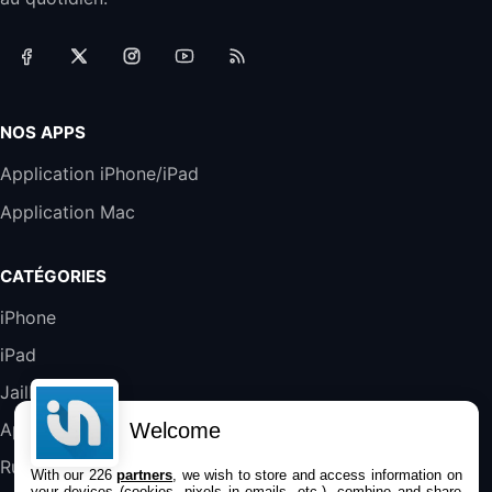
Accessoire iRobot Roomba - Kit de
Rémplacement Roomba Séries 600
19,9€
23,99€
Amazon
Harman Kardon SoundSticks 5 Haut-Parleur
Bluetooth, Noir
NOS APPS
289,47€
317,71€
Boulanger
Application iPhone/iPad
Galaxy S25 FE 6,7\" 5G Nano SIM 128 Go
Application Mac
Blanc
489,99€
647,51€
Fnac (Vendeur Tiers)
CATÉGORIES
DeLonghi ECAM290.22.b
iPhone
357,4€
389,7€
Cdiscount (Vendeur Tiers)
iPad
Jailbreak
Jeu FIFA 20 sur PC (code à télécharger)
45,98€
57,99€
Rue Du Commerce (Vendeur Tiers)
Applications
Welcome
Rumeurs
With our 226
partners
, we wish to store and access information on
your devices (cookies, pixels in emails, etc.), combine and share