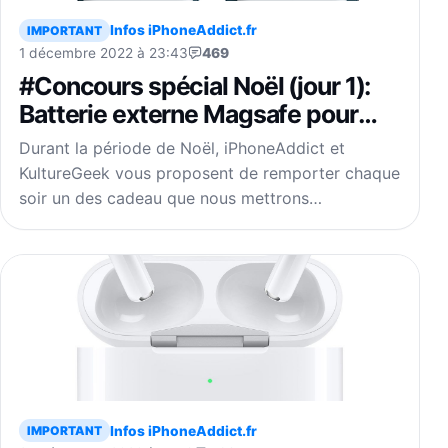
Infos iPhoneAddict.fr
IMPORTANT
1 décembre 2022 à 23:43
469
#Concours spécial Noël (jour 1):
Batterie externe Magsafe pour
iPhone 12/13/14 (mini/Pro/Pro
Durant la période de Noël, iPhoneAddict et
Max/Plus) à gagner
KultureGeek vous proposent de remporter chaque
soir un des cadeau que nous mettrons…
Infos iPhoneAddict.fr
IMPORTANT