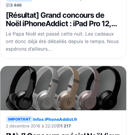
3 446
[Résultat] Grand concours de
Noël iPhoneAddict : iPad Pro 12,9
pouces 128Go à gagner
Le Papa Noël est passé cette nuit. Les cadeaux
ont donc déjà été déballés depuis le temps. Nous
espérons d’ailleurs…
Infos iPhoneAddict.fr
IMPORTANT
2 décembre 2016 à 22:20
1 217