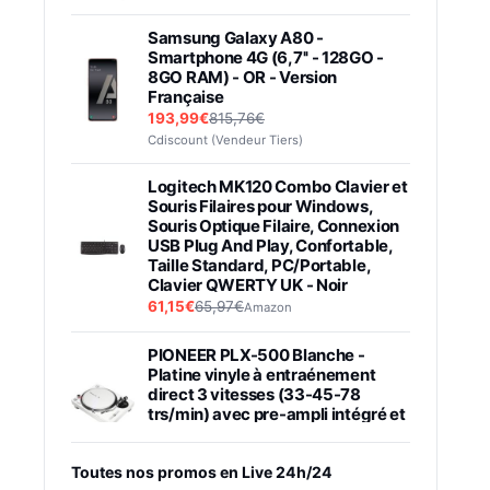
Samsung Galaxy A80 -
Smartphone 4G (6,7'' - 128GO -
8GO RAM) - OR - Version
Française
193,99€
815,76€
Cdiscount (Vendeur Tiers)
Logitech MK120 Combo Clavier et
Souris Filaires pour Windows,
Souris Optique Filaire, Connexion
USB Plug And Play, Confortable,
Taille Standard, PC/Portable,
Clavier QWERTY UK - Noir
61,15€
65,97€
Amazon
PIONEER PLX-500 Blanche -
Platine vinyle à entraénement
direct 3 vitesses (33-45-78
trs/min) avec pre-ampli intégré et
port USB
348,99€
384,71€
Amazon
Toutes nos promos en Live 24h/24