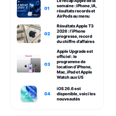
Le récap Apple de la
semaine : iPhone, IA,
01
résultats records et
AirPods au menu
Résultats Apple T3
2026 : l’iPhone
02
progresse, record
du chiffre d’affaires
Apple Upgrade est
officiel : le
programme de
03
location d’iPhone,
Mac, iPad et Apple
Watch aux US
iOS 26.6 est
04
disponible, voici les
nouveautés