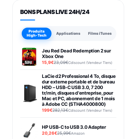
BONS PLANS LIVE 24H/24
Produits
Applications
Films iTunes
High-Tech
Jeu Red Dead Redemption 2 sur
Xbox One
15,9€
23,09€
Cdiscount (Vendeur Tiers)
LaCie d2 Professional 4 To, disque
dur externe portable et de bureau
HDD – USB-C USB 3.0, 7 200
tr/min, disques d'entreprise, pour
Mac et PC, abonnement de 1 mois
à Adobe CC (STHA4000800)
199€
282,13€
Cdiscount (Vendeur Tiers)
HP USB-C to USB 3.0 Adapter
20,26€
25,99€
Amazon