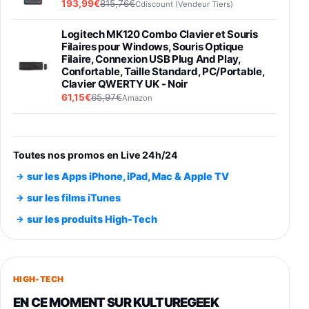
193,99€
815,76€
Cdiscount (Vendeur Tiers)
Logitech MK120 Combo Clavier et Souris
Filaires pour Windows, Souris Optique
Filaire, Connexion USB Plug And Play,
Confortable, Taille Standard, PC/Portable,
Clavier QWERTY UK - Noir
61,15€
65,97€
Amazon
PIONEER PLX-500 Blanche - Platine vinyle à
entraénement direct 3 vitesses (33-45-78
trs/min) avec pre-ampli intégré et port USB
Toutes nos promos en Live 24h/24
348,99€
384,71€
Amazon
sur les Apps iPhone, iPad, Mac & Apple TV
Smartphone SAMSUNG Galaxy S26 Ultra
sur les films iTunes
Noir 256Go
sur les produits High-Tech
891,99€
1199€
Fnac (Vendeur Tiers)
Smartphone SAMSUNG Galaxy S26+ Violet
256Go
HIGH-TECH
749,99€
1240,43€
Fnac (Vendeur Tiers)
EN CE MOMENT SUR KULTUREGEEK