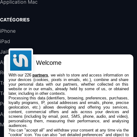
Application Mac
Blanc
489,99€
647,51€
Fnac (Vendeur Tiers)
CATÉGORIES
DeLonghi ECAM290.22.b
iPhone
357,4€
389,7€
Cdiscount (Vendeur Tiers)
iPad
Jailbreak
Jeu FIFA 20 sur PC (code à télécharger)
45,98€
57,99€
Rue Du Commerce (Vendeur Tiers)
Applications
Welcome
Rumeurs
With our 226
partners
, we wish to store and access information on
your devices (cookies, pixels in emails, etc.), combine and share
Trucs & astuces
your personal data with our partners, whether collected on this
website or in our emails, already held by some of us, or obtained
Tests
later, including in other contexts.
Processing this data (identifiers, browsing, preferences, purchases,
loyalty programs, IP, postal addresses and emails, phone, precise
Promos
geolocation, etc.) allows developing and offering you services,
content, commercial offers and ads across your devices and
Apple
screens (including by email, post, SMS, phone, audio, and video),
personalising them, measuring their performance, and analysing
Mac
audiences.
You can "accept all" and withdraw your consent at any time via the
"cookie" icon
. You can also "set detailed preferences" and object to