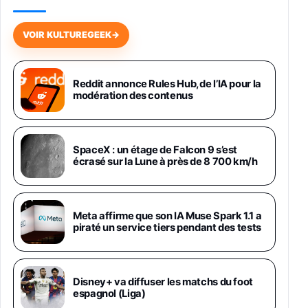
Galaxy S26 256 Go Bleu
648,63€
834,71€
Fnac (Vendeur Tiers)
VOIR KULTUREGEEK
→
Samsung Galaxy Miracle Ultra, Smartphone
Android 5G avec Galaxy AI, 512 Go,
Chargeur Secteur Rapide 25W Inclus,
Reddit annonce Rules Hub, de l’IA pour la
modération des contenus
Smartphone déverrouillé, Noir, Version FR
1019€
1399€
Fnac (Vendeur Tiers)
Galaxy S26 Ultra 512 Go Bleu
SpaceX : un étage de Falcon 9 s’est
1019€
1399€
écrasé sur la Lune à près de 8 700 km/h
Fnac (Vendeur Tiers)
Galaxy S26 Ultra 256 Go Violet
Meta affirme que son IA Muse Spark 1.1 a
892€
1199€
Fnac (Vendeur Tiers)
piraté un service tiers pendant des tests
Philips SHK2000BL - Casque Enfant - Bleu &
Répartiteur Audio 5 Casques, Blanc
24,94€
29,96€
Disney+ va diffuser les matchs du foot
Fnac (Vendeur Tiers)
espagnol (Liga)