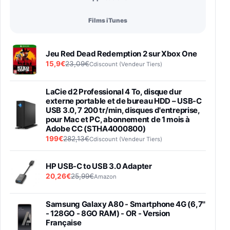
Films iTunes
Jeu Red Dead Redemption 2 sur Xbox One
15,9€
23,09€
Cdiscount (Vendeur Tiers)
LaCie d2 Professional 4 To, disque dur
externe portable et de bureau HDD – USB-C
USB 3.0, 7 200 tr/min, disques d'entreprise,
pour Mac et PC, abonnement de 1 mois à
Adobe CC (STHA4000800)
199€
282,13€
Cdiscount (Vendeur Tiers)
HP USB-C to USB 3.0 Adapter
20,26€
25,99€
Amazon
Samsung Galaxy A80 - Smartphone 4G (6,7''
- 128GO - 8GO RAM) - OR - Version
Française