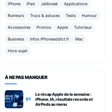
iPhone
iPad
Jailbreak
Applications
Rumeurs
Trucs & astuces
Tests
Humour
Accessoires
Promos
Apple
Tutoriaux
Business
Infos iPhoneaddict.fr
Mac
Hors-sujet
À NE PAS MANQUER
Le récap Apple de la semaine :
01
iPhone, IA, résultats records et
AirPods au menu