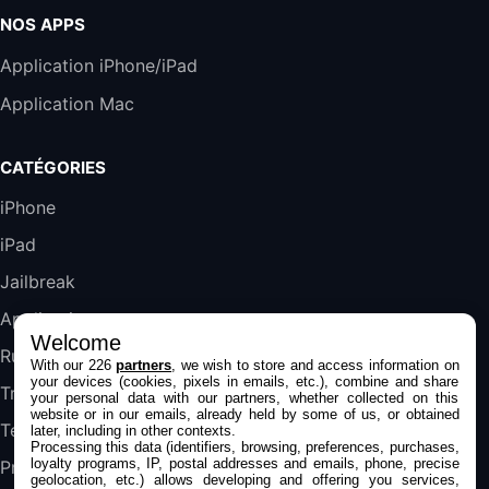
Harman Kardon SoundSticks 5 Haut-Parleur
Bluetooth, Noir
NOS APPS
289,47€
317,71€
Boulanger
Application iPhone/iPad
Galaxy S25 FE 6,7\" 5G Nano SIM 128 Go
Application Mac
Blanc
489,99€
647,51€
Fnac (Vendeur Tiers)
CATÉGORIES
DeLonghi ECAM290.22.b
iPhone
357,4€
389,7€
Cdiscount (Vendeur Tiers)
iPad
Jailbreak
Jeu FIFA 20 sur PC (code à télécharger)
45,98€
57,99€
Rue Du Commerce (Vendeur Tiers)
Applications
Welcome
Rumeurs
With our 226
partners
, we wish to store and access information on
your devices (cookies, pixels in emails, etc.), combine and share
Trucs & astuces
your personal data with our partners, whether collected on this
website or in our emails, already held by some of us, or obtained
Tests
later, including in other contexts.
Processing this data (identifiers, browsing, preferences, purchases,
loyalty programs, IP, postal addresses and emails, phone, precise
Promos
geolocation, etc.) allows developing and offering you services,