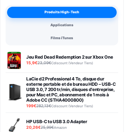
Produits High-Tech
Applications
Films iTunes
Jeu Red Dead Redemption 2 sur Xbox One
15,9€
23,09€
Cdiscount (Vendeur Tiers)
LaCie d2 Professional 4 To, disque dur
externe portable et de bureau HDD – USB-C
USB 3.0, 7 200 tr/min, disques d'entreprise,
pour Mac et PC, abonnement de 1 mois à
Adobe CC (STHA4000800)
199€
282,13€
Cdiscount (Vendeur Tiers)
HP USB-C to USB 3.0 Adapter
20,26€
25,99€
Amazon