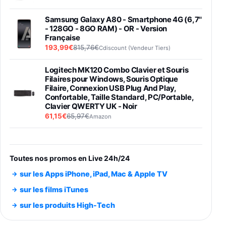
Samsung Galaxy A80 - Smartphone 4G (6,7''
- 128GO - 8GO RAM) - OR - Version
Française
193,99€
815,76€
Cdiscount (Vendeur Tiers)
Logitech MK120 Combo Clavier et Souris
Filaires pour Windows, Souris Optique
Filaire, Connexion USB Plug And Play,
Confortable, Taille Standard, PC/Portable,
Clavier QWERTY UK - Noir
61,15€
65,97€
Amazon
PIONEER PLX-500 Blanche - Platine vinyle à
entraénement direct 3 vitesses (33-45-78
trs/min) avec pre-ampli intégré et port USB
Toutes nos promos en Live 24h/24
348,99€
384,71€
Amazon
sur les Apps iPhone, iPad, Mac & Apple TV
Smartphone SAMSUNG Galaxy S26 Ultra
sur les films iTunes
Noir 256Go
sur les produits High-Tech
891,99€
1199€
Fnac (Vendeur Tiers)