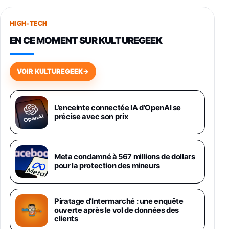
Smartphone SAMSUNG Galaxy S26+ Violet
256Go
HIGH-TECH
749,99€
1240,43€
Fnac (Vendeur Tiers)
EN CE MOMENT SUR KULTUREGEEK
Galaxy S26 256 Go Bleu
648,63€
834,71€
Fnac (Vendeur Tiers)
VOIR KULTUREGEEK
→
Samsung Galaxy Miracle Ultra, Smartphone
Android 5G avec Galaxy AI, 512 Go,
Chargeur Secteur Rapide 25W Inclus,
L’enceinte connectée IA d’OpenAI se
précise avec son prix
Smartphone déverrouillé, Noir, Version FR
1019€
1399€
Fnac (Vendeur Tiers)
Galaxy S26 Ultra 512 Go Bleu
Meta condamné à 567 millions de dollars
1019€
1399€
pour la protection des mineurs
Fnac (Vendeur Tiers)
Galaxy S26 Ultra 256 Go Violet
Piratage d’Intermarché : une enquête
892€
1199€
Fnac (Vendeur Tiers)
ouverte après le vol de données des
clients