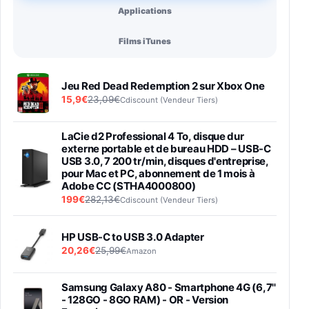
Applications
Films iTunes
Jeu Red Dead Redemption 2 sur Xbox One
15,9€
23,09€
Cdiscount (Vendeur Tiers)
LaCie d2 Professional 4 To, disque dur
externe portable et de bureau HDD – USB-C
USB 3.0, 7 200 tr/min, disques d'entreprise,
pour Mac et PC, abonnement de 1 mois à
Adobe CC (STHA4000800)
199€
282,13€
Cdiscount (Vendeur Tiers)
HP USB-C to USB 3.0 Adapter
20,26€
25,99€
Amazon
Samsung Galaxy A80 - Smartphone 4G (6,7''
- 128GO - 8GO RAM) - OR - Version