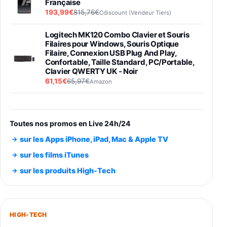
Française
193,99€
815,76€
Cdiscount (Vendeur Tiers)
Logitech MK120 Combo Clavier et Souris
Filaires pour Windows, Souris Optique
Filaire, Connexion USB Plug And Play,
Confortable, Taille Standard, PC/Portable,
Clavier QWERTY UK - Noir
61,15€
65,97€
Amazon
PIONEER PLX-500 Blanche - Platine vinyle à
entraénement direct 3 vitesses (33-45-78
trs/min) avec pre-ampli intégré et port USB
Toutes nos promos en Live 24h/24
348,99€
384,71€
Amazon
sur les Apps iPhone, iPad, Mac & Apple TV
Smartphone SAMSUNG Galaxy S26 Ultra
sur les films iTunes
Noir 256Go
sur les produits High-Tech
891,99€
1199€
Fnac (Vendeur Tiers)
Smartphone SAMSUNG Galaxy S26+ Violet
256Go
HIGH-TECH
749,99€
1240,43€
Fnac (Vendeur Tiers)