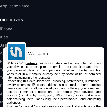
Galaxy S25 FE 6,7\" 5G Nano SIM 128 Go
Application Mac
Blanc
489,99€
647,51€
Fnac (Vendeur Tiers)
CATÉGORIES
DeLonghi ECAM290.22.b
iPhone
357,4€
389,7€
Cdiscount (Vendeur Tiers)
iPad
Jailbreak
Jeu FIFA 20 sur PC (code à télécharger)
45,98€
57,99€
Rue Du Commerce (Vendeur Tiers)
Welcome
Applications
Rumeurs
With our 226
partners
, we wish to store and access information on
your devices (cookies, pixels in emails, etc.), combine and share
Trucs & astuces
your personal data with our partners, whether collected on this
website or in our emails, already held by some of us, or obtained
Tests
later, including in other contexts.
Processing this data (identifiers, browsing, preferences, purchases,
loyalty programs, IP, postal addresses and emails, phone, precise
Promos
geolocation, etc.) allows developing and offering you services,
content, commercial offers and ads across your devices and
Apple
screens (including by email, post, SMS, phone, audio, and video),
personalising them, measuring their performance, and analysing
Mac
audiences.
You can "accept all" and withdraw your consent at any time via the