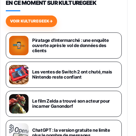
EN CE MOMENT SUR KULTUREGEEK
Galaxy S26 256 Go Bleu
648,63€
834,71€
Fnac (Vendeur Tiers)
VOIR KULTUREGEEK
→
Samsung Galaxy Miracle Ultra, Smartphone
Android 5G avec Galaxy AI, 512 Go,
Piratage d’Intermarché : une enquête
Chargeur Secteur Rapide 25W Inclus,
ouverte après le vol de données des
Smartphone déverrouillé, Noir, Version FR
clients
1019€
1399€
Fnac (Vendeur Tiers)
Galaxy S26 Ultra 512 Go Bleu
Les ventes de Switch 2 ont chuté, mais
1019€
1399€
Nintendo reste confiant
Fnac (Vendeur Tiers)
Galaxy S26 Ultra 256 Go Violet
Le film Zelda a trouvé son acteur pour
892€
1199€
Fnac (Vendeur Tiers)
incarner Ganondorf
Philips SHK2000BL - Casque Enfant - Bleu &
Répartiteur Audio 5 Casques, Blanc
24,94€
29,96€
ChatGPT : la version gratuite ne limite
Fnac (Vendeur Tiers)
plus le nombre de messages