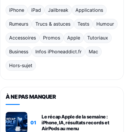
iPhone
iPad
Jailbreak
Applications
Rumeurs
Trucs & astuces
Tests
Humour
Accessoires
Promos
Apple
Tutoriaux
Business
Infos iPhoneaddict.fr
Mac
Hors-sujet
À NE PAS MANQUER
Le récap Apple de la semaine :
01
iPhone, IA, résultats records et
AirPods au menu