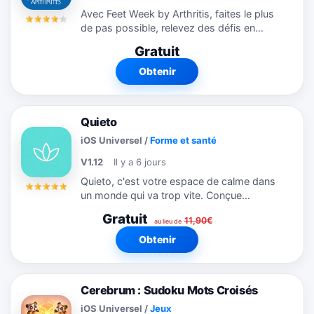
Avec Feet Week by Arthritis, faites le plus
de pas possible, relevez des défis en
équipe et tentez d’atteindre le haut du
Gratuit
classement ! - En équipe : bougez,
marchez, courez… chaque pas...
Obtenir
Quieto
iOS Universel
/
Forme et santé
V1.12
Il y a 6 jours
Quieto, c'est votre espace de calme dans
un monde qui va trop vite. Conçue
spécialement pour les Français, Quieto
Gratuit
11,90€
vous propose des séances de méditation
au lieu de
guidée courtes et efficaces,...
Obtenir
Cerebrum : Sudoku Mots Croisés
iOS Universel
/
Jeux