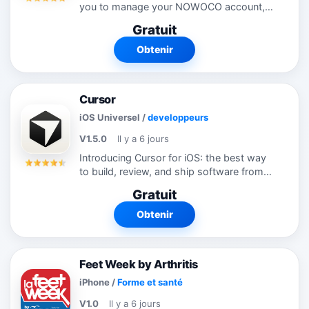
you to manage your NOWOCO account,
book into our classes and events and
Gratuit
keep in touch with us. You can easily
message us if you have a question or
Obtenir
want to...
Cursor
iOS Universel
/
developpeurs
V1.5.0
Il y a 6 jours
Introducing Cursor for iOS: the best way
to build, review, and ship software from
anywhere. Kick off and manage agents to
Gratuit
implement changes, fix bugs, and keep
projects moving forward while...
Obtenir
Feet Week by Arthritis
iPhone
/
Forme et santé
V1.0
Il y a 6 jours