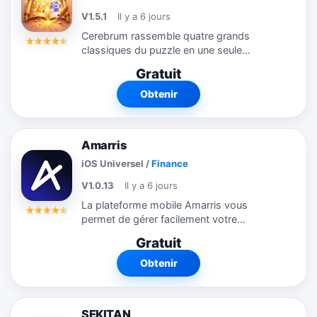
V1.5.1
Il y a 6 jours
Cerebrum rassemble quatre grands
classiques du puzzle en une seule
application : Sudoku, Mots Croisés, Mots
Gratuit
Mêlés et Cross Math. Aucun abonnement
requis pour accéder à l'un des jeux.
Obtenir
Aucune...
Amarris
iOS Universel
/
Finance
V1.0.13
Il y a 6 jours
La plateforme mobile Amarris vous
permet de gérer facilement votre
comptabilité au quotidien. Déposez vos
Gratuit
factures d’achats en quelques secondes,
directement depuis votre smartphone.
Obtenir
Créez...
SEKITAN