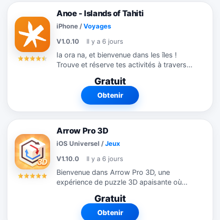
Anoe - Islands of Tahiti
iPhone
/
Voyages
V1.0.10
Il y a 6 jours
Ia ora na, et bienvenue dans les îles !
Trouve et réserve tes activités à travers
les îles de Polynésie française : de Bora
Gratuit
Bora aux Marquises, en passant par
Moorea, Rangiroa et bien...
Obtenir
Arrow Pro 3D
iOS Universel
/
Jeux
V1.10.0
Il y a 6 jours
Bienvenue dans Arrow Pro 3D, une
expérience de puzzle 3D apaisante où
observation, sens du timing et
Gratuit
anticipation se conjuguent avec élégance.
Faites tourner le cube, libérez les flèches
Obtenir