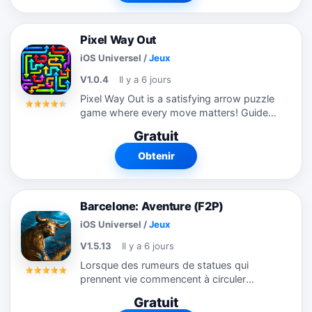
et...
Pixel Way Out
iOS Universel
/
Jeux
V1.0.4
Il y a 6 jours
Pixel Way Out is a satisfying arrow puzzle
game where every move matters! Guide
the arrows, follow the correct paths, and
Gratuit
find your way out of tricky pixel mazes.
Each level challenges your...
Obtenir
Barcelone: Aventure (F2P)
iOS Universel
/
Jeux
V1.5.13
Il y a 6 jours
Lorsque des rumeurs de statues qui
prennent vie commencent à circuler
autour d’une série de mystérieux «
Gratuit
accidents » sur un chantier, la détective