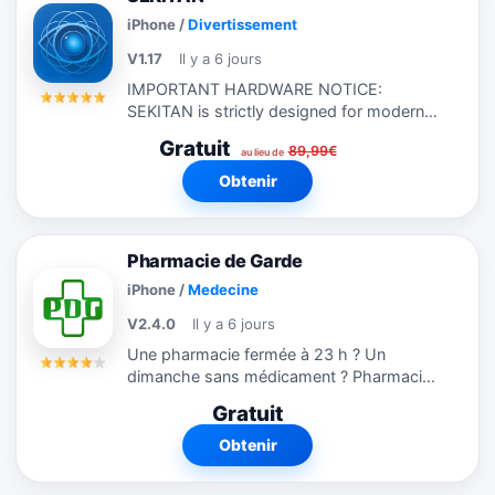
iPhone
/
Divertissement
V1.17
Il y a 6 jours
IMPORTANT HARDWARE NOTICE:
SEKITAN is strictly designed for modern
edge-to-edge displays (iPhone X, 11, 12,
Gratuit
89,99€
13, 14, 15, 16 series). It is NOT optimized
au lieu de
for and does NOT properly support
Obtenir
iPhone SE...
Pharmacie de Garde
iPhone
/
Medecine
V2.4.0
Il y a 6 jours
Une pharmacie fermée à 23 h ? Un
dimanche sans médicament ? Pharmacie
de Garde trouve en quelques secondes la
Gratuit
pharmacie ouverte la plus proche de
vous, partout en France. Quand tout est...
Obtenir