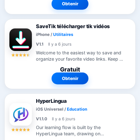
nonstop, and chase the highest score
Obtenir
within a...
SaveTik télécharger tik vidéos
iPhone
/
Utilitaires
V1.1
Il y a 6 jours
Welcome to the easiest way to save and
organize your favorite video links. Keep all
the videos you want to watch later in one
Gratuit
convenient place and access them
anytime, anywhere. Features - Save...
Obtenir
HyperLingua
iOS Universel
/
Education
V1.1.0
Il y a 6 jours
Our learning flow is built by the
HyperLingua team, drawing on
established language learning principles