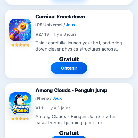
Carnival Knockdown
iOS Universel
/
Jeux
V2.1.19
Il y a 6 jours
Think carefully, launch your ball, and bring
down clever physics structures across
unique challenge arenas. Each level is a
Gratuit
small destruction puzzle: find the weak
spot, use limited shots...
Obtenir
Among Clouds - Penguin jump
iPhone
/
Jeux
V1.1
Il y a 6 jours
Among Clouds - Penguin Jump is a fun
casual vertical jumping game for
everyone. Guide your lovely penguin to
Gratuit
jump on floating clouds, climb upward