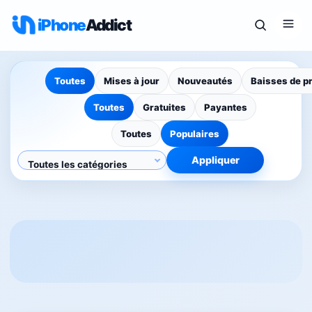
iPhone
Addict
Toutes
Mises à jour
Nouveautés
Baisses de p
Toutes
Gratuites
Payantes
Toutes
Populaires
Appliquer