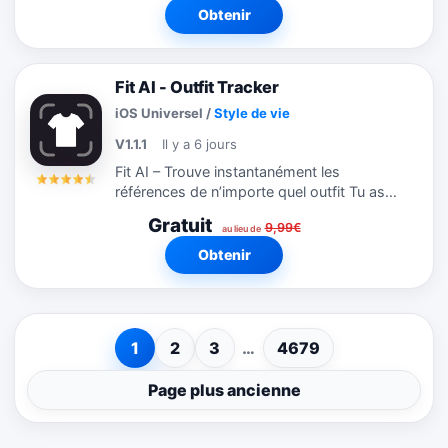
Agatha se rend à Barcelone pour tirer...
Obtenir
Fit AI - Outfit Tracker
iOS Universel
/
Style de vie
V1.1.1
Il y a 6 jours
Fit AI – Trouve instantanément les
références de n’importe quel outfit Tu as
déjà vu une tenue incroyable sur
Gratuit
9,99€
Instagram, TikTok ou dans la rue… sans
au lieu de
savoir où l’acheter ? Fit AI...
Obtenir
1
2
3
…
4679
Page plus ancienne