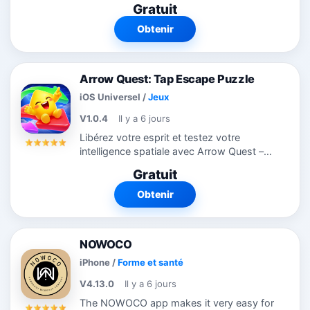
Gratuit
including natural language acquisition
techniques. The focus is on practical,
Obtenir
real-world...
Arrow Quest: Tap Escape Puzzle
iOS Universel
/
Jeux
V1.0.4
Il y a 6 jours
Libérez votre esprit et testez votre
intelligence spatiale avec Arrow Quest –
une expérience de casse-tête raffinée
Gratuit
axée sur l'orientation, conçue sur mesure
pour les vrais amateurs...
Obtenir
NOWOCO
iPhone
/
Forme et santé
V4.13.0
Il y a 6 jours
The NOWOCO app makes it very easy for