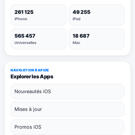
261 125
49 255
iPhone
iPad
565 457
18 687
Universelles
Mac
NAVIGATION RAPIDE
Explorer les Apps
Nouveautés iOS
Mises à jour
Promos iOS