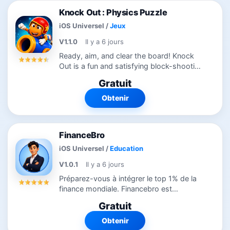
Knock Out : Physics Puzzle
iOS Universel
/
Jeux
V1.1.0
Il y a 6 jours
Ready, aim, and clear the board! Knock
Out is a fun and satisfying block-shooting
puzzle game where every shot brings
Gratuit
you closer to victory. Blast colorful
blocks, topple clever structures, and...
Obtenir
FinanceBro
iOS Universel
/
Education
V1.0.1
Il y a 6 jours
Préparez-vous à intégrer le top 1% de la
finance mondiale. Financebro est
l'application mobile éducative et gamifiée
Gratuit
ultime conçue pour les étudiants et jeunes
professionnels visant les...
Obtenir