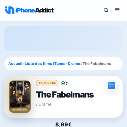
iPhone
Addict
Accueil
»
Liste des films iTunes
»
Drame
»
The Fabelmans
0
Tout public
The Fabelmans
/
Drame
8,99€