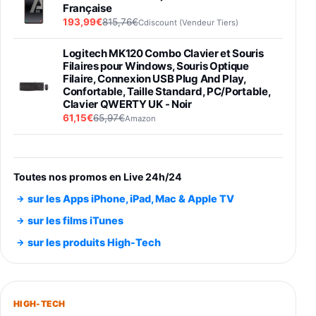
Française
193,99€
815,76€
Cdiscount (Vendeur Tiers)
Logitech MK120 Combo Clavier et Souris
Filaires pour Windows, Souris Optique
Filaire, Connexion USB Plug And Play,
Confortable, Taille Standard, PC/Portable,
Clavier QWERTY UK - Noir
61,15€
65,97€
Amazon
PIONEER PLX-500 Blanche - Platine vinyle à
entraénement direct 3 vitesses (33-45-78
trs/min) avec pre-ampli intégré et port USB
Toutes nos promos en Live 24h/24
348,99€
384,71€
Amazon
sur les Apps iPhone, iPad, Mac & Apple TV
Smartphone SAMSUNG Galaxy S26 Ultra
sur les films iTunes
Noir 256Go
sur les produits High-Tech
891,99€
1199€
Fnac (Vendeur Tiers)
Smartphone SAMSUNG Galaxy S26+ Violet
256Go
HIGH-TECH
749,99€
1240,43€
Fnac (Vendeur Tiers)