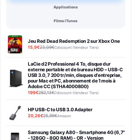
Applications
Films iTunes
Jeu Red Dead Redemption 2 sur Xbox One
15,9€
23,09€
Cdiscount (Vendeur Tiers)
LaCie d2 Professional 4 To, disque dur
externe portable et de bureau HDD – USB-C
USB 3.0, 7 200 tr/min, disques d'entreprise,
pour Mac et PC, abonnement de 1 mois à
Adobe CC (STHA4000800)
199€
282,13€
Cdiscount (Vendeur Tiers)
HP USB-C to USB 3.0 Adapter
20,26€
25,99€
Amazon
Samsung Galaxy A80 - Smartphone 4G (6,7''
- 128GO - 8GO RAM) - OR - Version