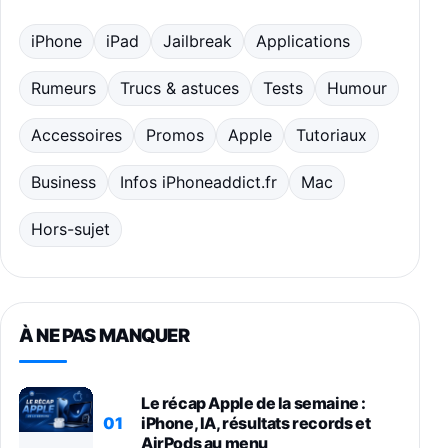
iPhone
iPad
Jailbreak
Applications
Rumeurs
Trucs & astuces
Tests
Humour
Accessoires
Promos
Apple
Tutoriaux
Business
Infos iPhoneaddict.fr
Mac
Hors-sujet
À NE PAS MANQUER
Le récap Apple de la semaine :
01
iPhone, IA, résultats records et
AirPods au menu