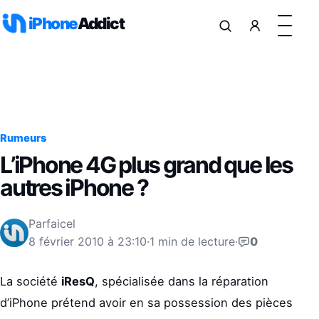
Aller au contenu
iPhone
Addict
Rumeurs
L’iPhone 4G plus grand que les
autres iPhone ?
Par
faicel
8 février 2010 à 23:10
·
1 min de lecture
·
0
La société
iResQ
, spécialisée dans la réparation
d’iPhone prétend avoir en sa possession des pièces