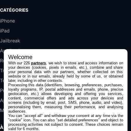
Galaxy S25 FE 6,7\" 5G Nano SIM 128 Go
CATÉGORIES
Blanc
489,99€
647,51€
Fnac (Vendeur Tiers)
iPhone
iPad
DeLonghi ECAM290.22.b
357,4€
389,7€
Cdiscount (Vendeur Tiers)
Jailbreak
Applications
Welcome
Jeu FIFA 20 sur PC (code à télécharger)
Rumeurs
With our 226
partners
, we wish to store and access information on
45,98€
57,99€
Rue Du Commerce (Vendeur Tiers)
your devices (cookies, pixels in emails, etc.), combine and share
Trucs & astuces
your personal data with our partners, whether collected on this
website or in our emails, already held by some of us, or obtained
Tests
later, including in other contexts.
Processing this data (identifiers, browsing, preferences, purchases,
loyalty programs, IP, postal addresses and emails, phone, precise
Promos
geolocation, etc.) allows developing and offering you services,
content, commercial offers and ads across your devices and
Apple
screens (including by email, post, SMS, phone, audio, and video),
personalising them, measuring their performance, and analysing
Mac
audiences.
You can "accept all" and withdraw your consent at any time via the
"cookie" icon
. You can also "set detailed preferences" and object to
processing activities not subject to consent. These choices remain
À PROPOS
valid for 6 months.