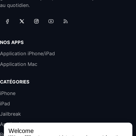
Filaire avec Microphone Antibruit Pour
au quotidien.
Téléphones de Bureau
31,87€
88,29€
Amazon
Accessoire iRobot Roomba - Kit de
Rémplacement Roomba Séries 600
19,9€
23,99€
Amazon
NOS APPS
Harman Kardon SoundSticks 5 Haut-Parleur
Application iPhone/iPad
Bluetooth, Noir
Application Mac
289,47€
317,71€
Boulanger
Galaxy S25 FE 6,7\" 5G Nano SIM 128 Go
CATÉGORIES
Blanc
489,99€
647,51€
Fnac (Vendeur Tiers)
iPhone
iPad
DeLonghi ECAM290.22.b
357,4€
389,7€
Cdiscount (Vendeur Tiers)
Jailbreak
Applications
Welcome
Jeu FIFA 20 sur PC (code à télécharger)
Rumeurs