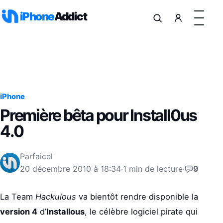
Aller au contenu
iPhone
Addict
iPhone
Première bêta pour Install0us
4.0
Par
faicel
20 décembre 2010 à 18:34
·
1 min de lecture
·
9
La Team
Hackulous
va bientôt rendre disponible la
version 4
d’
Installous
, le célèbre logiciel pirate qui