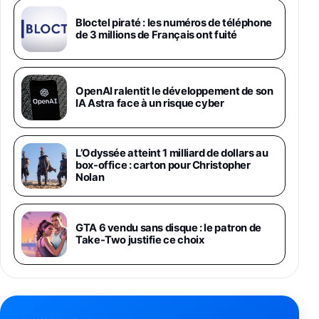
Galaxy S26 Ultra 512 Go Bleu
Bloctel piraté : les numéros de téléphone
1019€
1399€
de 3 millions de Français ont fuité
Fnac (Vendeur Tiers)
Galaxy S26 Ultra 256 Go Violet
OpenAI ralentit le développement de son
892€
1199€
Fnac (Vendeur Tiers)
IA Astra face à un risque cyber
Philips SHK2000BL - Casque Enfant - Bleu &
Répartiteur Audio 5 Casques, Blanc
L’Odyssée atteint 1 milliard de dollars au
24,94€
29,96€
Fnac (Vendeur Tiers)
box-office : carton pour Christopher
Nolan
Asus RT-AC59U Routeur sans Fil Double
Bande Gigabit (Serveur et Client VPN, Triple
Vlan, Mode Point d'accès et Bridge, contrôle
GTA 6 vendu sans disque : le patron de
Parental, Qos)
Take-Two justifie ce choix
39,72€
50,42€
Amazon
Panasonic KX-TG6822 Téléphones Sans fil
Répondeur Ecran [Version Française]
31,67€
47,96€
Amazon