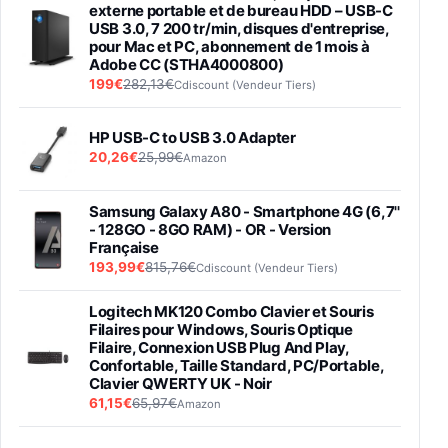
externe portable et de bureau HDD – USB-C
USB 3.0, 7 200 tr/min, disques d'entreprise,
pour Mac et PC, abonnement de 1 mois à
Adobe CC (STHA4000800)
199€
282,13€
Cdiscount (Vendeur Tiers)
HP USB-C to USB 3.0 Adapter
20,26€
25,99€
Amazon
Samsung Galaxy A80 - Smartphone 4G (6,7''
- 128GO - 8GO RAM) - OR - Version
Française
193,99€
815,76€
Cdiscount (Vendeur Tiers)
Logitech MK120 Combo Clavier et Souris
Filaires pour Windows, Souris Optique
Filaire, Connexion USB Plug And Play,
Confortable, Taille Standard, PC/Portable,
Clavier QWERTY UK - Noir
61,15€
65,97€
Amazon
PIONEER PLX-500 Blanche - Platine vinyle à