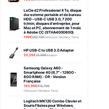
LaCie d2 Professional 4 To, disque
dur externe portable et de bureau
HDD – USB-C USB 3.0, 7 200
tr/min, disques d'entreprise, pour
Mac et PC, abonnement de 1 mois
à Adobe CC (STHA4000800)
199€
282,13€
Cdiscount (Vendeur Tiers)
HP USB-C to USB 3.0 Adapter
20,26€
25,99€
Amazon
Samsung Galaxy A80 -
Smartphone 4G (6,7'' - 128GO -
8GO RAM) - OR - Version
Française
193,99€
815,76€
Cdiscount (Vendeur Tiers)
Logitech MK120 Combo Clavier et
Souris Filaires pour Windows,