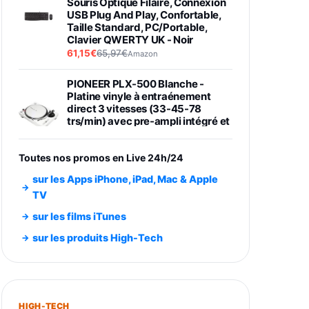
Souris Optique Filaire, Connexion
USB Plug And Play, Confortable,
Taille Standard, PC/Portable,
Clavier QWERTY UK - Noir
61,15€
65,97€
Amazon
PIONEER PLX-500 Blanche -
Platine vinyle à entraénement
direct 3 vitesses (33-45-78
trs/min) avec pre-ampli intégré et
port USB
348,99€
384,71€
Amazon
Toutes nos promos en Live 24h/24
Smartphone SAMSUNG Galaxy
sur les Apps iPhone, iPad, Mac & Apple
S26 Ultra Noir 256Go
TV
891,99€
1199€
Fnac (Vendeur Tiers)
sur les films iTunes
Smartphone SAMSUNG Galaxy
sur les produits High-Tech
S26+ Violet 256Go
749,99€
1240,43€
Fnac (Vendeur Tiers)
Galaxy S26 256 Go Bleu
HIGH-TECH