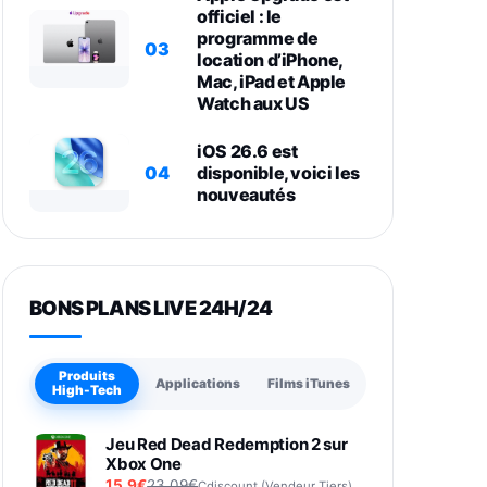
officiel : le
programme de
03
location d’iPhone,
Mac, iPad et Apple
Watch aux US
iOS 26.6 est
04
disponible, voici les
nouveautés
BONS PLANS LIVE 24H/24
Produits
Applications
Films iTunes
High-Tech
Jeu Red Dead Redemption 2 sur
Xbox One
15,9€
23,09€
Cdiscount (Vendeur Tiers)