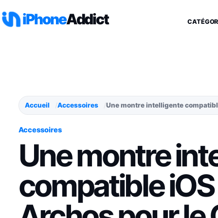
Aller au contenu
iPhone
Addict
CATÉGOR
Accueil
Accessoires
Une montre intelligente compatibl
Accessoires
Une montre inte
compatible iOS 
Archos pour le