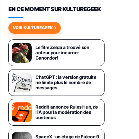
648,63€
834,71€
Fnac (Vendeur Tiers)
EN CE MOMENT SUR KULTUREGEEK
Samsung Galaxy Miracle Ultra,
Smartphone Android 5G avec
VOIR KULTUREGEEK
→
Galaxy AI, 512 Go, Chargeur
Secteur Rapide 25W Inclus,
Smartphone déverrouillé, Noir,
Version FR
Le film Zelda a trouvé son
1019€
1399€
acteur pour incarner
Fnac (Vendeur Tiers)
Ganondorf
Galaxy S26 Ultra 512 Go Bleu
1019€
1399€
Fnac (Vendeur Tiers)
ChatGPT : la version gratuite
ne limite plus le nombre de
messages
Galaxy S26 Ultra 256 Go Violet
892€
1199€
Fnac (Vendeur Tiers)
Reddit annonce Rules Hub, de
l’IA pour la modération des
Philips SHK2000BL - Casque
contenus
Enfant - Bleu & Répartiteur Audio
5 Casques, Blanc
24,94€
29,96€
Fnac (Vendeur Tiers)
SpaceX : un étage de Falcon 9