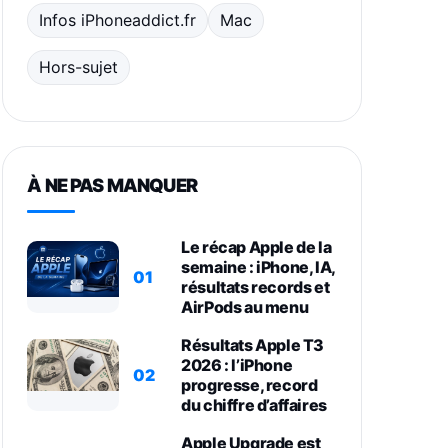
Infos iPhoneaddict.fr
Mac
Hors-sujet
À NE PAS MANQUER
Le récap Apple de la
semaine : iPhone, IA,
01
résultats records et
AirPods au menu
Résultats Apple T3
2026 : l’iPhone
02
progresse, record
du chiffre d’affaires
Apple Upgrade est