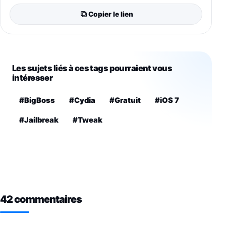
Copier le lien
Les sujets liés à ces tags pourraient vous
intéresser
#BigBoss
#Cydia
#Gratuit
#iOS 7
#Jailbreak
#Tweak
42 commentaires