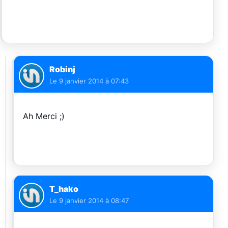
Robinj
Le
9 janvier 2014 à 07:43
Ah Merci ;)
T_hako
Le
9 janvier 2014 à 08:47