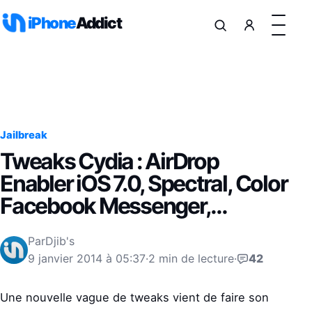
Aller au contenu
iPhone
Addict
Jailbreak
Tweaks Cydia : AirDrop
Enabler iOS 7.0, Spectral, Color
Facebook Messenger,…
Par
Djib's
9 janvier 2014 à 05:37
·
2 min de lecture
·
42
Une nouvelle vague de tweaks vient de faire son