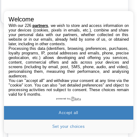
Welcome
With our 226
partners
, we wish to store and access information on
your devices (cookies, pixels in emails, etc.), combine and share
your personal data with our partners, whether collected on this
Nastyy
website or in our emails, already held by some of us, or obtained
later, including in other contexts.
Le
9 janvier 2014 à 22:26
Processing this data (identifiers, browsing, preferences, purchases,
loyalty programs, IP, postal addresses and emails, phone, precise
geolocation, etc.) allows developing and offering you services,
content, commercial offers and ads across your devices and
screens (including by email, post, SMS, phone, audio, and video),
Sur*
personalising them, measuring their performance, and analysing
audiences.
You can "accept all" and withdraw your consent at any time via the
"cookie" icon
. You can also "set detailed preferences" and object to
processing activities not subject to consent. These choices remain
valid for 6 months.
powered by
Saphir
Accept all
Le
9 janvier 2014 à 23:20
Set your choices