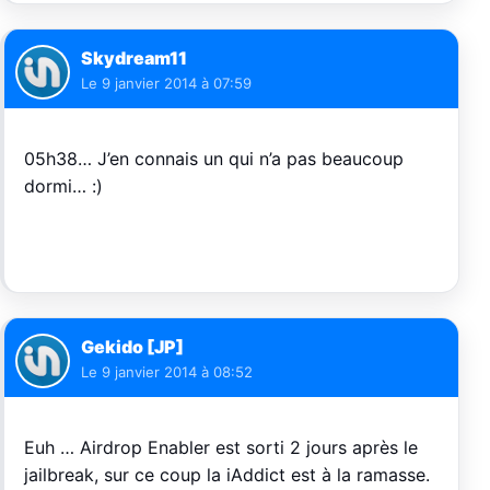
Skydream11
Le
9 janvier 2014 à 07:59
05h38… J’en connais un qui n’a pas beaucoup
dormi… :)
Gekido [JP]
Le
9 janvier 2014 à 08:52
Euh … Airdrop Enabler est sorti 2 jours après le
jailbreak, sur ce coup la iAddict est à la ramasse.