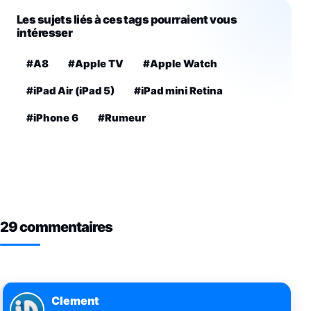
Les sujets liés à ces tags pourraient vous
intéresser
#A8
#Apple TV
#Apple Watch
#iPad Air (iPad 5)
#iPad mini Retina
#iPhone 6
#Rumeur
29 commentaires
Clement