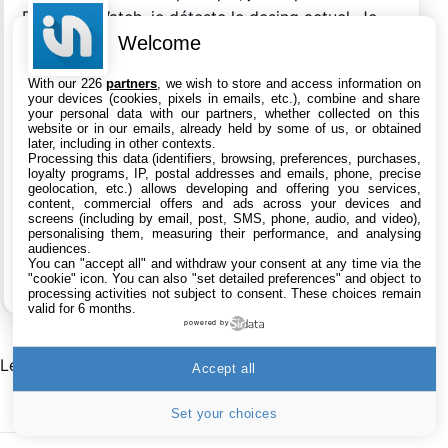
Et pour l’iWatch, je déteste le desing actuel. Je
Welcome
préférais ceux d’avant! Cette montre la, on dirait
une vraie montre… Je préférais le concept d’un
With our 226
partners
, we wish to store and access information on
bracelet. Et pour le prix, vu qu’Apple vent des
your devices (cookies, pixels in emails, etc.), combine and share
your personal data with our partners, whether collected on this
iPhones 64 Go entre 800 et 900 €, ça ne
website or in our emails, already held by some of us, or obtained
m’étonne pas que l’iWatch soir a 1000 dollars.
later, including in other contexts.
Processing this data (identifiers, browsing, preferences, purchases,
Après, si l’iWatch est sublime, qu’elle a vraiment
loyalty programs, IP, postal addresses and emails, phone, precise
geolocation, etc.) allows developing and offering you services,
énormément de fonctionnalité utiles, pourquoi
content, commercial offers and ads across your devices and
pas!
screens (including by email, post, SMS, phone, audio, and video),
personalising them, measuring their performance, and analysing
audiences.
You can "accept all" and withdraw your consent at any time via the
"cookie" icon
. You can also "set detailed preferences" and object to
processing activities not subject to consent. These choices remain
valid for 6 months.
powered by
Les commentaires sont fermés.
Accept all
Set your choices