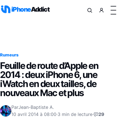
Aller au contenu
iPhone
Addict
Rumeurs
Feuille de route d’Apple en
2014 : deux iPhone 6, une
iWatch en deux tailles, de
nouveaux Mac et plus
Par
Jean-Baptiste A.
10 avril 2014 à 08:00
·
3 min de lecture
·
29