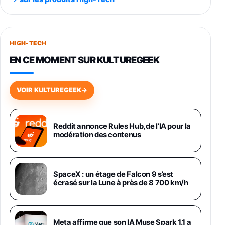
891,99€
1199€
Fnac (Vendeur Tiers)
Smartphone SAMSUNG Galaxy S26+ Violet
256Go
HIGH-TECH
749,99€
1240,43€
Fnac (Vendeur Tiers)
EN CE MOMENT SUR KULTUREGEEK
Galaxy S26 256 Go Bleu
648,63€
834,71€
Fnac (Vendeur Tiers)
VOIR KULTUREGEEK
→
Samsung Galaxy Miracle Ultra, Smartphone
Android 5G avec Galaxy AI, 512 Go,
Chargeur Secteur Rapide 25W Inclus,
Reddit annonce Rules Hub, de l’IA pour la
modération des contenus
Smartphone déverrouillé, Noir, Version FR
1019€
1399€
Fnac (Vendeur Tiers)
Galaxy S26 Ultra 512 Go Bleu
SpaceX : un étage de Falcon 9 s’est
1019€
1399€
écrasé sur la Lune à près de 8 700 km/h
Fnac (Vendeur Tiers)
Galaxy S26 Ultra 256 Go Violet
Meta affirme que son IA Muse Spark 1.1 a
892€
1199€
Fnac (Vendeur Tiers)