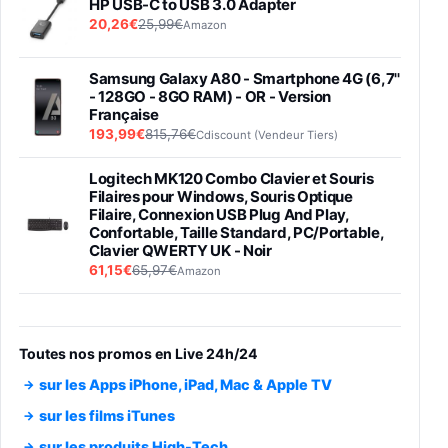
HP USB-C to USB 3.0 Adapter
20,26€
25,99€
Amazon
Samsung Galaxy A80 - Smartphone 4G (6,7''
- 128GO - 8GO RAM) - OR - Version
Française
193,99€
815,76€
Cdiscount (Vendeur Tiers)
Logitech MK120 Combo Clavier et Souris
Filaires pour Windows, Souris Optique
Filaire, Connexion USB Plug And Play,
Confortable, Taille Standard, PC/Portable,
Clavier QWERTY UK - Noir
61,15€
65,97€
Amazon
PIONEER PLX-500 Blanche - Platine vinyle à
entraénement direct 3 vitesses (33-45-78
trs/min) avec pre-ampli intégré et port USB
Toutes nos promos en Live 24h/24
348,99€
384,71€
Amazon
sur les Apps iPhone, iPad, Mac & Apple TV
Smartphone SAMSUNG Galaxy S26 Ultra
sur les films iTunes
Noir 256Go
sur les produits High-Tech