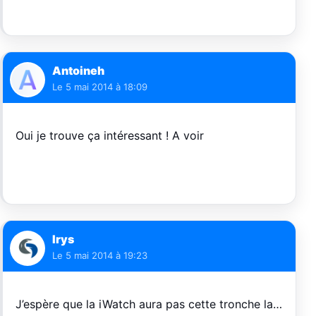
Antoineh
Le
5 mai 2014 à 18:09
Oui je trouve ça intéressant ! A voir
Irys
Le
5 mai 2014 à 19:23
J’espère que la iWatch aura pas cette tronche la…