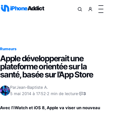
Aller au contenu
iPhone
Addict
Rumeurs
Apple développerait une
plateforme orientée sur la
santé, basée sur l’App Store
Par
Jean-Baptiste A.
5 mai 2014 à 17:52
·
2 min de lecture
·
3
Avec l’iWatch et iOS 8, Apple va viser un nouveau