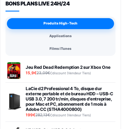
BONS PLANS LIVE 24H/24
Produits High-Tech
Applications
Films iTunes
Jeu Red Dead Redemption 2 sur Xbox One
15,9€
23,09€
Cdiscount (Vendeur Tiers)
LaCie d2 Professional 4 To, disque dur
externe portable et de bureau HDD – USB-C
USB 3.0, 7 200 tr/min, disques d'entreprise,
pour Mac et PC, abonnement de 1 mois à
Adobe CC (STHA4000800)
199€
282,13€
Cdiscount (Vendeur Tiers)