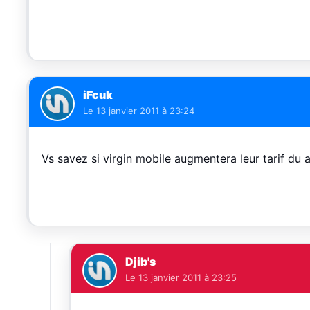
iFcuk
Le
13 janvier 2011 à 23:24
Vs savez si virgin mobile augmentera leur tarif du 
Djib's
Le
13 janvier 2011 à 23:25