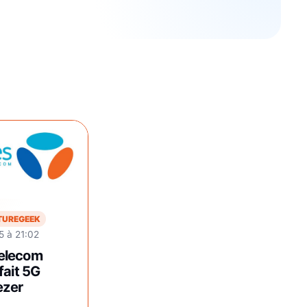
TUREGEEK
 à 21:02
elecom
fait 5G
ezer