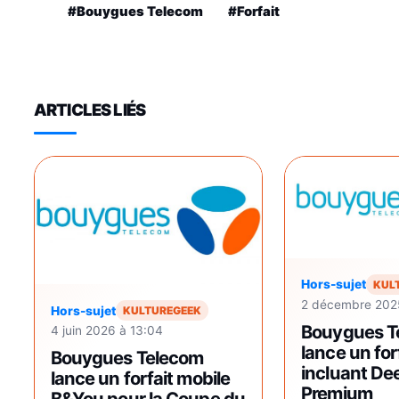
#Bouygues Telecom
#Forfait
ARTICLES LIÉS
Hors-sujet
KUL
2 décembre 2025
Hors-sujet
KULTUREGEEK
Bouygues T
4 juin 2026 à 13:04
lance un for
Bouygues Telecom
incluant De
lance un forfait mobile
Premium
B&You pour la Coupe du