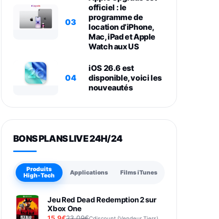
officiel : le
programme de
03
location d’iPhone,
Mac, iPad et Apple
Watch aux US
iOS 26.6 est
04
disponible, voici les
nouveautés
BONS PLANS LIVE 24H/24
Produits
Applications
Films iTunes
High-Tech
Jeu Red Dead Redemption 2 sur
Xbox One
15,9€
23,09€
Cdiscount (Vendeur Tiers)