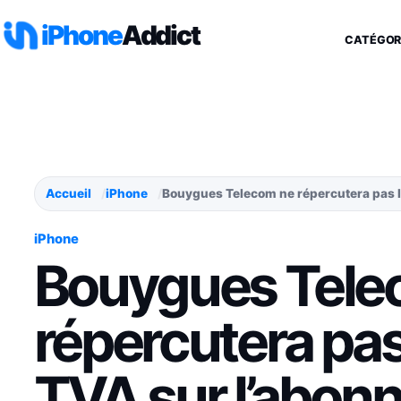
Aller au contenu
iPhone
Addict
CATÉGOR
Accueil
iPhone
Bouygues Telecom ne répercutera pas l
iPhone
Bouygues Tele
répercutera pas
TVA sur l’abon