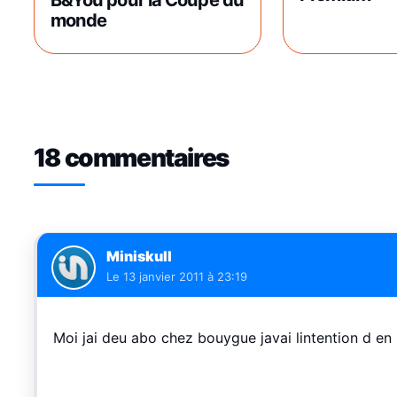
monde
18 commentaires
Miniskull
Le
13 janvier 2011 à 23:19
Moi jai deu abo chez bouygue javai lintention d en r