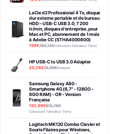
LaCie d2 Professional 4 To, disque
dur externe portable et de bureau
HDD – USB-C USB 3.0, 7 200
tr/min, disques d'entreprise, pour
Mac et PC, abonnement de 1 mois
à Adobe CC (STHA4000800)
199€
282,13€
Cdiscount (Vendeur Tiers)
HP USB-C to USB 3.0 Adapter
20,26€
25,99€
Amazon
Samsung Galaxy A80 -
Smartphone 4G (6,7'' - 128GO -
8GO RAM) - OR - Version
Française
193,99€
815,76€
Cdiscount (Vendeur Tiers)
Logitech MK120 Combo Clavier et
Souris Filaires pour Windows,