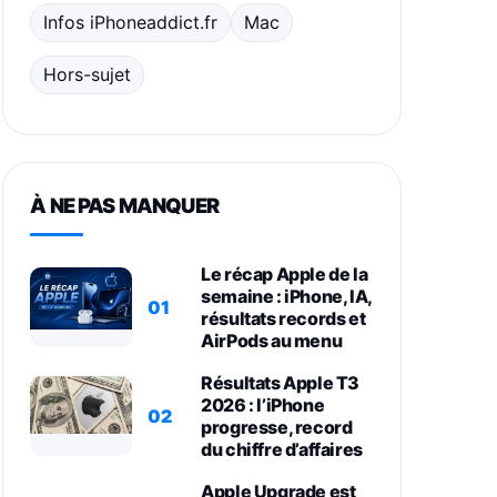
Infos iPhoneaddict.fr
Mac
Hors-sujet
À NE PAS MANQUER
Le récap Apple de la
semaine : iPhone, IA,
01
résultats records et
AirPods au menu
Résultats Apple T3
2026 : l’iPhone
02
progresse, record
du chiffre d’affaires
Apple Upgrade est