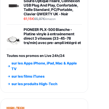
Souris Optique Filaire, Connexion
USB Plug And Play, Confortable,
Taille Standard, PC/Portable,
Clavier QWERTY UK - Noir
61,15€
65,97€
Amazon
PIONEER PLX-500 Blanche -
Platine vinyle à entraénement
direct 3 vitesses (33-45-78
trs/min) avec pre-ampli intégré et
port USB
348,99€
384,71€
Amazon
Toutes nos promos en Live 24h/24
Smartphone SAMSUNG Galaxy
sur les Apps iPhone, iPad, Mac & Apple
S26 Ultra Noir 256Go
TV
891,99€
1199€
Fnac (Vendeur Tiers)
sur les films iTunes
Smartphone SAMSUNG Galaxy
sur les produits High-Tech
S26+ Violet 256Go
749,99€
1240,43€
Fnac (Vendeur Tiers)
Galaxy S26 256 Go Bleu
HIGH-TECH