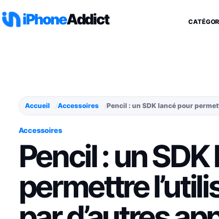
Aller au contenu
iPhone
Addict
CATÉGOR
Accueil
Accessoires
Pencil : un SDK lancé pour permettr
Accessoires
Pencil : un SDK
permettre l’utili
par d’autres app