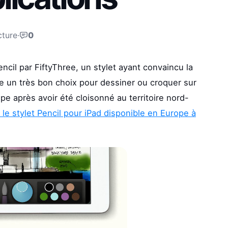
cture
·
0
encil par FiftyThree, un stylet ayant convaincu la
e un très bon choix pour dessiner ou croquer sur
ope après avoir été cloisonné au territoire nord-
: le stylet Pencil pour iPad disponible en Europe à