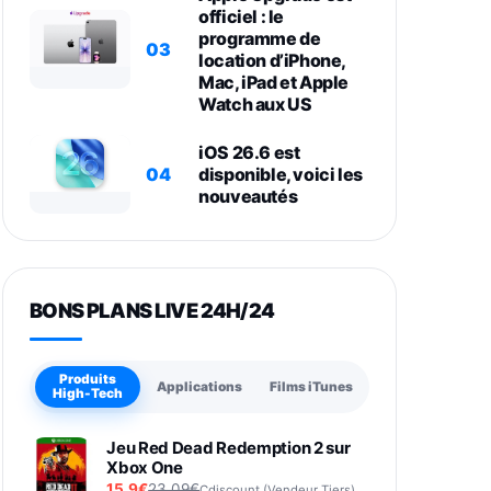
officiel : le
programme de
03
location d’iPhone,
Mac, iPad et Apple
Watch aux US
iOS 26.6 est
04
disponible, voici les
nouveautés
BONS PLANS LIVE 24H/24
Produits
Applications
Films iTunes
High-Tech
Jeu Red Dead Redemption 2 sur
Xbox One
15,9€
23,09€
Cdiscount (Vendeur Tiers)