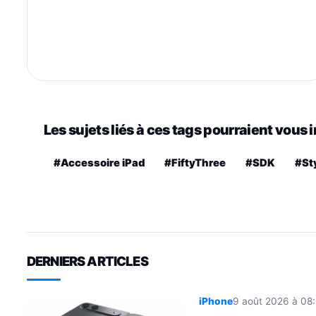
Les sujets liés à ces tags pourraient vous 
#Accessoire iPad
#FiftyThree
#SDK
#St
DERNIERS ARTICLES
iPhone
9 août 2026 à 08