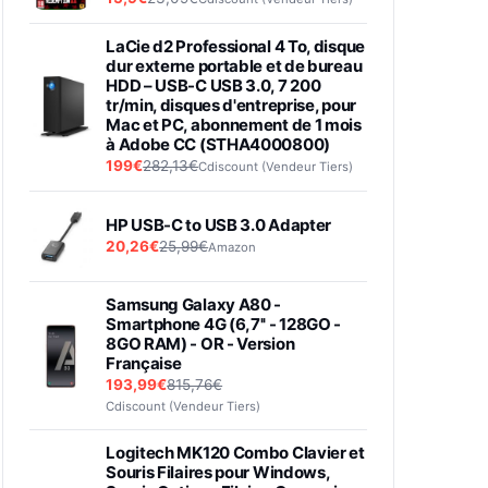
LaCie d2 Professional 4 To, disque
dur externe portable et de bureau
HDD – USB-C USB 3.0, 7 200
tr/min, disques d'entreprise, pour
Mac et PC, abonnement de 1 mois
à Adobe CC (STHA4000800)
199€
282,13€
Cdiscount (Vendeur Tiers)
HP USB-C to USB 3.0 Adapter
20,26€
25,99€
Amazon
Samsung Galaxy A80 -
Smartphone 4G (6,7'' - 128GO -
8GO RAM) - OR - Version
Française
193,99€
815,76€
Cdiscount (Vendeur Tiers)
Logitech MK120 Combo Clavier et
Souris Filaires pour Windows,