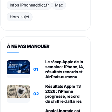
Infos iPhoneaddict.fr
Mac
Hors-sujet
À NE PAS MANQUER
Le récap Apple de la
semaine : iPhone, IA,
01
résultats records et
AirPods au menu
Résultats Apple T3
2026 : l’iPhone
02
progresse, record
du chiffre d’affaires
Apple Upgrade est