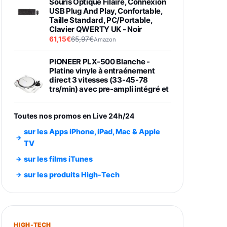
Souris Optique Filaire, Connexion
USB Plug And Play, Confortable,
Taille Standard, PC/Portable,
Clavier QWERTY UK - Noir
61,15€
65,97€
Amazon
PIONEER PLX-500 Blanche -
Platine vinyle à entraénement
direct 3 vitesses (33-45-78
trs/min) avec pre-ampli intégré et
port USB
348,99€
384,71€
Amazon
Toutes nos promos en Live 24h/24
Smartphone SAMSUNG Galaxy
sur les Apps iPhone, iPad, Mac & Apple
S26 Ultra Noir 256Go
TV
891,99€
1199€
Fnac (Vendeur Tiers)
sur les films iTunes
Smartphone SAMSUNG Galaxy
sur les produits High-Tech
S26+ Violet 256Go
749,99€
1240,43€
Fnac (Vendeur Tiers)
Galaxy S26 256 Go Bleu
HIGH-TECH