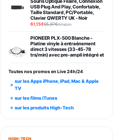
Souris Optique Filaire, Connexion
USB Plug And Play, Confortable,
Taille Standard, PC/Portable,
Clavier QWERTY UK - Noir
61,15€
65,97€
Amazon
PIONEER PLX-500 Blanche -
Platine vinyle à entraénement
direct 3 vitesses (33-45-78
trs/min) avec pre-ampli intégré et
port USB
348,99€
384,71€
Amazon
Toutes nos promos en Live 24h/24
Smartphone SAMSUNG Galaxy
sur les Apps iPhone, iPad, Mac & Apple
S26 Ultra Noir 256Go
TV
891,99€
1199€
Fnac (Vendeur Tiers)
sur les films iTunes
Smartphone SAMSUNG Galaxy
sur les produits High-Tech
S26+ Violet 256Go
749,99€
1240,43€
Fnac (Vendeur Tiers)
Galaxy S26 256 Go Bleu
HIGH-TECH