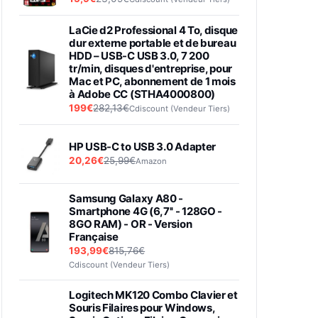
LaCie d2 Professional 4 To, disque
dur externe portable et de bureau
HDD – USB-C USB 3.0, 7 200
tr/min, disques d'entreprise, pour
Mac et PC, abonnement de 1 mois
à Adobe CC (STHA4000800)
199€
282,13€
Cdiscount (Vendeur Tiers)
HP USB-C to USB 3.0 Adapter
20,26€
25,99€
Amazon
Samsung Galaxy A80 -
Smartphone 4G (6,7'' - 128GO -
8GO RAM) - OR - Version
Française
193,99€
815,76€
Cdiscount (Vendeur Tiers)
Logitech MK120 Combo Clavier et
Souris Filaires pour Windows,