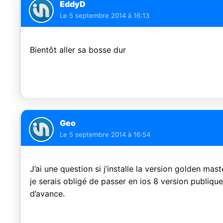
EddyD
Le
5 septembre 2014 à 16:13
Bientôt aller sa bosse dur
Geo
Le
5 septembre 2014 à 16:54
J’ai une question si j’installe la version golden mas
je serais obligé de passer en ios 8 version publiq
d’avance.