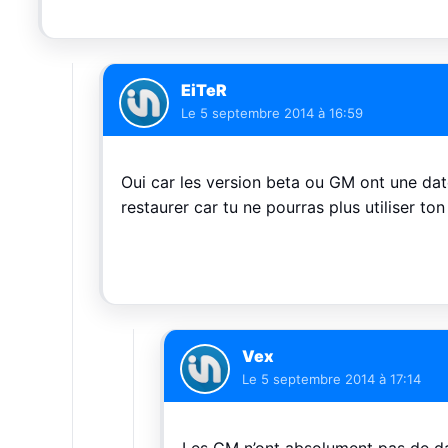
EiTeR
Le
5 septembre 2014 à 16:59
Oui car les version beta ou GM ont une date
restaurer car tu ne pourras plus utiliser ton
Vex
Le
5 septembre 2014 à 17:14