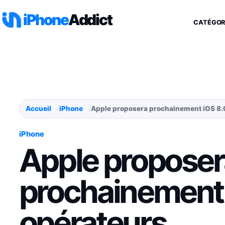
Aller au contenu
iPhone
Addict
CATÉGOR
Accueil
iPhone
Apple proposera prochainement iOS 8.0
iPhone
Apple proposer
prochainement 
opérateurs