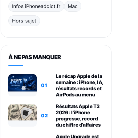
Infos iPhoneaddict.fr
Mac
Hors-sujet
À NE PAS MANQUER
Le récap Apple de la
semaine : iPhone, IA,
01
résultats records et
AirPods au menu
Résultats Apple T3
2026 : l’iPhone
02
progresse, record
du chiffre d’affaires
Apple Upgrade est