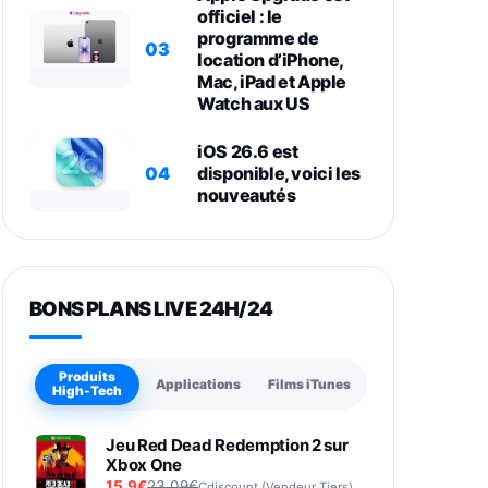
officiel : le
programme de
03
location d’iPhone,
Mac, iPad et Apple
Watch aux US
iOS 26.6 est
04
disponible, voici les
nouveautés
BONS PLANS LIVE 24H/24
Produits
Applications
Films iTunes
High-Tech
Jeu Red Dead Redemption 2 sur
Xbox One
15,9€
23,09€
Cdiscount (Vendeur Tiers)