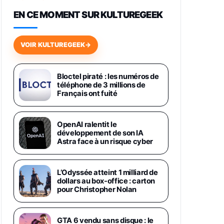
648,63€
834,71€
Fnac (Vendeur Tiers)
EN CE MOMENT SUR KULTUREGEEK
Samsung Galaxy Miracle Ultra,
Smartphone Android 5G avec
VOIR KULTUREGEEK
→
Galaxy AI, 512 Go, Chargeur
Secteur Rapide 25W Inclus,
Smartphone déverrouillé, Noir,
Version FR
Bloctel piraté : les numéros de
1019€
1399€
téléphone de 3 millions de
Fnac (Vendeur Tiers)
Français ont fuité
Galaxy S26 Ultra 512 Go Bleu
1019€
1399€
Fnac (Vendeur Tiers)
OpenAI ralentit le
développement de son IA
Astra face à un risque cyber
Galaxy S26 Ultra 256 Go Violet
892€
1199€
Fnac (Vendeur Tiers)
L’Odyssée atteint 1 milliard de
dollars au box-office : carton
Philips SHK2000BL - Casque
pour Christopher Nolan
Enfant - Bleu & Répartiteur Audio
5 Casques, Blanc
24,94€
29,96€
Fnac (Vendeur Tiers)
GTA 6 vendu sans disque : le