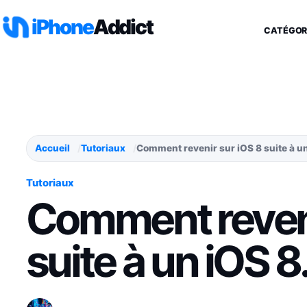
Aller au contenu
iPhone
Addict
CATÉGOR
Accueil
Tutoriaux
Comment revenir sur iOS 8 suite à u
Tutoriaux
Comment reveni
suite à un iOS 