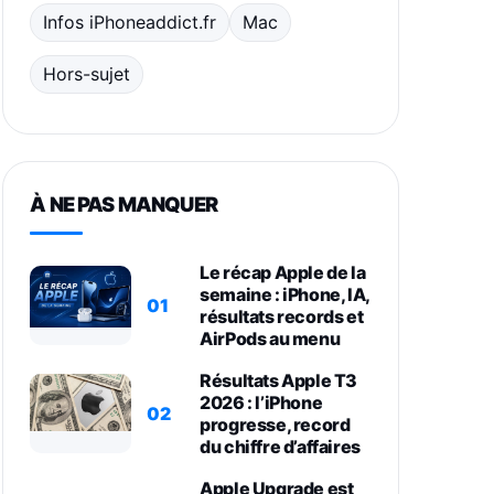
Infos iPhoneaddict.fr
Mac
Hors-sujet
À NE PAS MANQUER
Le récap Apple de la
semaine : iPhone, IA,
01
résultats records et
AirPods au menu
Résultats Apple T3
2026 : l’iPhone
02
progresse, record
du chiffre d’affaires
Apple Upgrade est