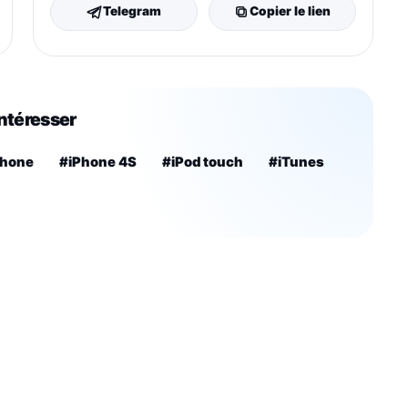
Telegram
Copier le lien
intéresser
Phone
#iPhone 4S
#iPod touch
#iTunes