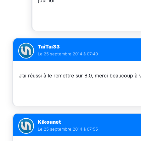
jour lol
TaiTai33
Le
25 septembre 2014 à 07:40
J’ai réussi à le remettre sur 8.0, merci beaucoup à 
Kikounet
Le
25 septembre 2014 à 07:55