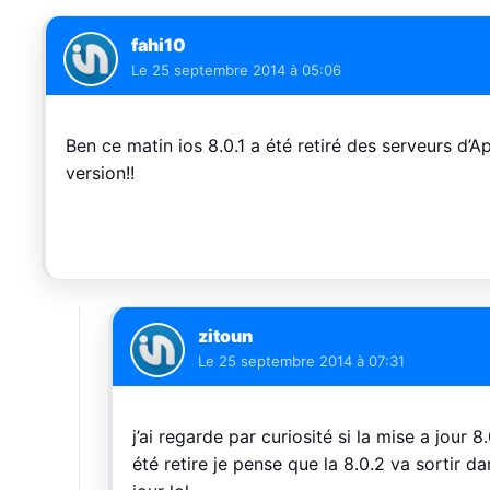
fahi10
Le
25 septembre 2014 à 05:06
Ben ce matin ios 8.0.1 a été retiré des serveurs d’A
version!!
zitoun
Le
25 septembre 2014 à 07:31
j’ai regarde par curiosité si la mise a jour 
été retire je pense que la 8.0.2 va sortir d