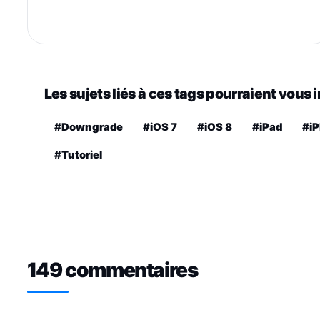
Les sujets liés à ces tags pourraient vous 
#Downgrade
#iOS 7
#iOS 8
#iPad
#i
#Tutoriel
149 commentaires