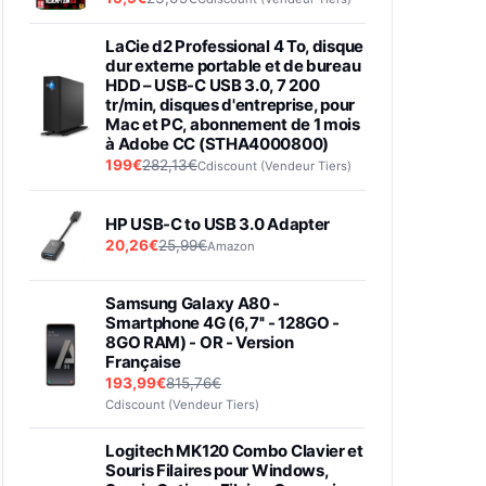
LaCie d2 Professional 4 To, disque
dur externe portable et de bureau
HDD – USB-C USB 3.0, 7 200
tr/min, disques d'entreprise, pour
Mac et PC, abonnement de 1 mois
à Adobe CC (STHA4000800)
199€
282,13€
Cdiscount (Vendeur Tiers)
HP USB-C to USB 3.0 Adapter
20,26€
25,99€
Amazon
Samsung Galaxy A80 -
Smartphone 4G (6,7'' - 128GO -
8GO RAM) - OR - Version
Française
193,99€
815,76€
Cdiscount (Vendeur Tiers)
Logitech MK120 Combo Clavier et
Souris Filaires pour Windows,