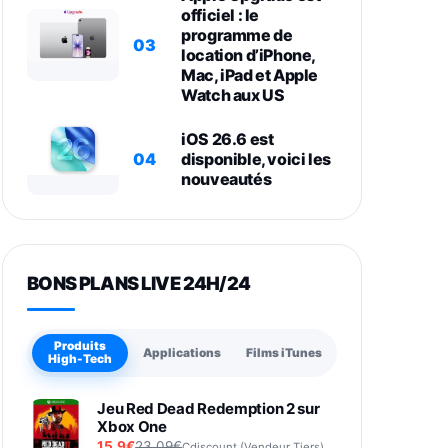
officiel : le
programme de
03
location d’iPhone,
Mac, iPad et Apple
Watch aux US
iOS 26.6 est
04
disponible, voici les
nouveautés
BONS PLANS LIVE 24H/24
Produits
Applications
Films iTunes
High-Tech
Jeu Red Dead Redemption 2 sur
Xbox One
15,9€
23,09€
Cdiscount (Vendeur Tiers)