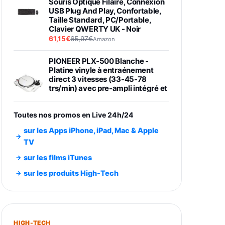
Souris Optique Filaire, Connexion
USB Plug And Play, Confortable,
Taille Standard, PC/Portable,
Clavier QWERTY UK - Noir
61,15€
65,97€
Amazon
PIONEER PLX-500 Blanche -
Platine vinyle à entraénement
direct 3 vitesses (33-45-78
trs/min) avec pre-ampli intégré et
port USB
348,99€
384,71€
Amazon
Toutes nos promos en Live 24h/24
Smartphone SAMSUNG Galaxy
sur les Apps iPhone, iPad, Mac & Apple
S26 Ultra Noir 256Go
TV
891,99€
1199€
Fnac (Vendeur Tiers)
sur les films iTunes
Smartphone SAMSUNG Galaxy
sur les produits High-Tech
S26+ Violet 256Go
749,99€
1240,43€
Fnac (Vendeur Tiers)
Galaxy S26 256 Go Bleu
HIGH-TECH