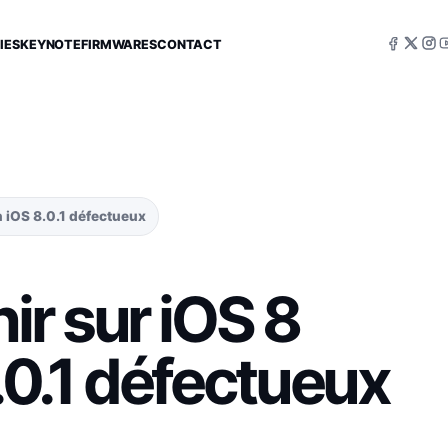
IES
KEYNOTE
FIRMWARES
CONTACT
n iOS 8.0.1 défectueux
r sur iOS 8
8.0.1 défectueux