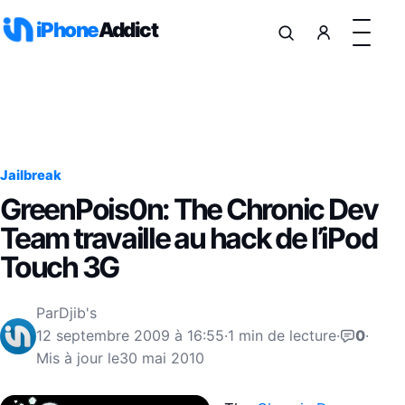
Aller au contenu
iPhone
Addict
Jailbreak
GreenPois0n: The Chronic Dev
Team travaille au hack de l’iPod
Touch 3G
Par
Djib's
12 septembre 2009 à 16:55
·
1 min de lecture
·
0
·
Mis à jour le
30 mai 2010