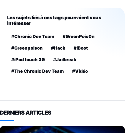
Les sujets liés à ces tags pourraient vous
intéresser
#Chronic Dev Team
#GreenPois0n
#Greenpoison
#Hack
#iBoot
#iPod touch 3G
#Jailbreak
#The Chronic Dev Team
#Vidéo
DERNIERS ARTICLES