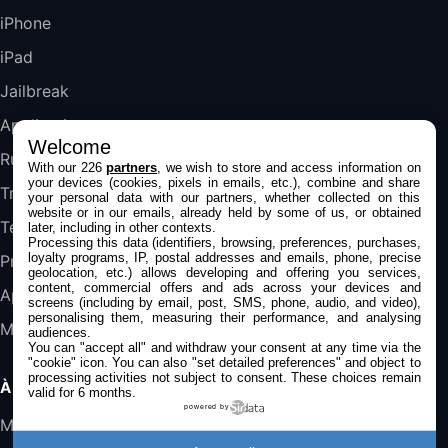
489,99€
647,51€
Fnac (Vendeur Tiers)
iPhone
iPad
DeLonghi ECAM290.22.b
357,4€
389,7€
Cdiscount (Vendeur Tiers)
Jailbreak
Applications
Welcome
Jeu FIFA 20 sur PC (code à télécharger)
Rumeurs
With our 226
partners
, we wish to store and access information on
45,98€
57,99€
Rue Du Commerce (Vendeur Tiers)
your devices (cookies, pixels in emails, etc.), combine and share
Trucs & astuces
your personal data with our partners, whether collected on this
website or in our emails, already held by some of us, or obtained
Tests
later, including in other contexts.
Processing this data (identifiers, browsing, preferences, purchases,
loyalty programs, IP, postal addresses and emails, phone, precise
Promos
geolocation, etc.) allows developing and offering you services,
content, commercial offers and ads across your devices and
Apple
screens (including by email, post, SMS, phone, audio, and video),
personalising them, measuring their performance, and analysing
Mac
audiences.
You can "accept all" and withdraw your consent at any time via the
"cookie" icon
. You can also "set detailed preferences" and object to
processing activities not subject to consent. These choices remain
À PROPOS
valid for 6 months.
powered by
Mentions légales