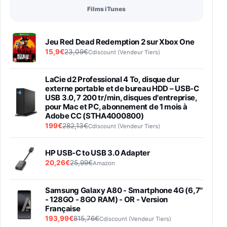
Films iTunes
Jeu Red Dead Redemption 2 sur Xbox One
15,9€
23,09€
Cdiscount (Vendeur Tiers)
LaCie d2 Professional 4 To, disque dur
externe portable et de bureau HDD – USB-C
USB 3.0, 7 200 tr/min, disques d'entreprise,
pour Mac et PC, abonnement de 1 mois à
Adobe CC (STHA4000800)
199€
282,13€
Cdiscount (Vendeur Tiers)
HP USB-C to USB 3.0 Adapter
20,26€
25,99€
Amazon
Samsung Galaxy A80 - Smartphone 4G (6,7''
- 128GO - 8GO RAM) - OR - Version
Française
193,99€
815,76€
Cdiscount (Vendeur Tiers)