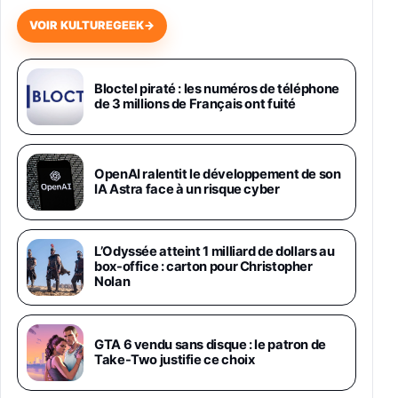
648,63€
834,71€
Fnac (Vendeur Tiers)
VOIR KULTUREGEEK
→
Samsung Galaxy Miracle Ultra, Smartphone
Android 5G avec Galaxy AI, 512 Go,
Chargeur Secteur Rapide 25W Inclus,
Bloctel piraté : les numéros de téléphone
de 3 millions de Français ont fuité
Smartphone déverrouillé, Noir, Version FR
1019€
1399€
Fnac (Vendeur Tiers)
Galaxy S26 Ultra 512 Go Bleu
OpenAI ralentit le développement de son
1019€
1399€
IA Astra face à un risque cyber
Fnac (Vendeur Tiers)
Galaxy S26 Ultra 256 Go Violet
L’Odyssée atteint 1 milliard de dollars au
892€
1199€
Fnac (Vendeur Tiers)
box-office : carton pour Christopher
Nolan
Philips SHK2000BL - Casque Enfant - Bleu &
Répartiteur Audio 5 Casques, Blanc
24,94€
29,96€
GTA 6 vendu sans disque : le patron de
Fnac (Vendeur Tiers)
Take-Two justifie ce choix
Asus RT-AC59U Routeur sans Fil Double