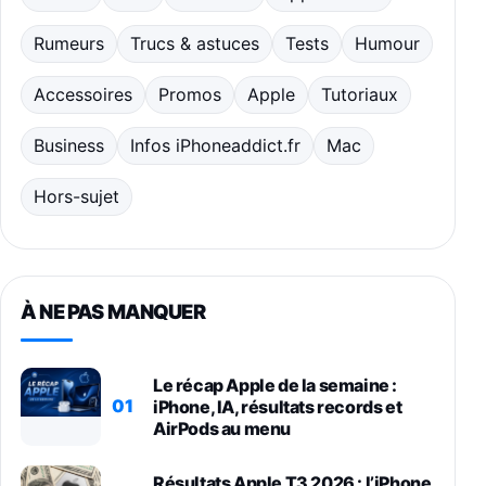
Rumeurs
Trucs & astuces
Tests
Humour
Accessoires
Promos
Apple
Tutoriaux
Business
Infos iPhoneaddict.fr
Mac
Hors-sujet
À NE PAS MANQUER
Le récap Apple de la semaine :
01
iPhone, IA, résultats records et
AirPods au menu
Résultats Apple T3 2026 : l’iPhone