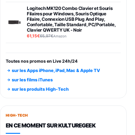
Logitech MK120 Combo Clavier et Souris
Filaires pour Windows, Souris Optique
Filaire, Connexion USB Plug And Play,
Confortable, Taille Standard, PC/Portable,
Clavier QWERTY UK - Noir
61,15€
65,97€
Amazon
PIONEER PLX-500 Blanche - Platine vinyle à
entraénement direct 3 vitesses (33-45-78
trs/min) avec pre-ampli intégré et port USB
Toutes nos promos en Live 24h/24
348,99€
384,71€
Amazon
sur les Apps iPhone, iPad, Mac & Apple TV
Smartphone SAMSUNG Galaxy S26 Ultra
sur les films iTunes
Noir 256Go
sur les produits High-Tech
891,99€
1199€
Fnac (Vendeur Tiers)
Smartphone SAMSUNG Galaxy S26+ Violet
256Go
HIGH-TECH
749,99€
1240,43€
Fnac (Vendeur Tiers)
EN CE MOMENT SUR KULTUREGEEK
Galaxy S26 256 Go Bleu