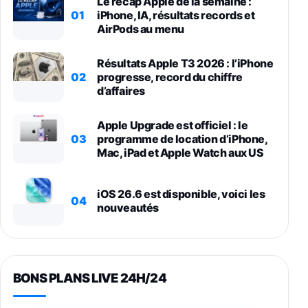
Le récap Apple de la semaine :
01
iPhone, IA, résultats records et
AirPods au menu
Résultats Apple T3 2026 : l’iPhone
02
progresse, record du chiffre
d’affaires
Apple Upgrade est officiel : le
03
programme de location d’iPhone,
Mac, iPad et Apple Watch aux US
iOS 26.6 est disponible, voici les
04
nouveautés
BONS PLANS LIVE 24H/24