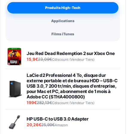
Produits High-Tech
Applications
Films iTunes
Jeu Red Dead Redemption 2 sur Xbox One
15,9€
23,09€
Cdiscount (Vendeur Tiers)
LaCie d2 Professional 4 To, disque dur
externe portable et de bureau HDD – USB-C
USB 3.0, 7 200 tr/min, disques d'entreprise,
pour Mac et PC, abonnement de 1 mois à
Adobe CC (STHA4000800)
199€
282,13€
Cdiscount (Vendeur Tiers)
HP USB-C to USB 3.0 Adapter
20,26€
25,99€
Amazon