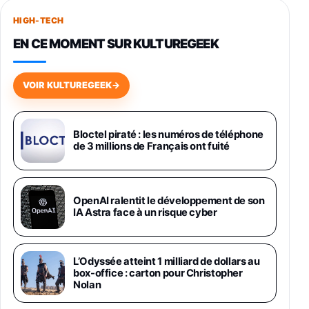
256Go
HIGH-TECH
749,99€
1240,43€
Fnac (Vendeur Tiers)
EN CE MOMENT SUR KULTUREGEEK
Galaxy S26 256 Go Bleu
648,63€
834,71€
Fnac (Vendeur Tiers)
VOIR KULTUREGEEK
→
Samsung Galaxy Miracle Ultra, Smartphone
Android 5G avec Galaxy AI, 512 Go,
Chargeur Secteur Rapide 25W Inclus,
Bloctel piraté : les numéros de téléphone
de 3 millions de Français ont fuité
Smartphone déverrouillé, Noir, Version FR
1019€
1399€
Fnac (Vendeur Tiers)
Galaxy S26 Ultra 512 Go Bleu
OpenAI ralentit le développement de son
1019€
1399€
IA Astra face à un risque cyber
Fnac (Vendeur Tiers)
Galaxy S26 Ultra 256 Go Violet
L’Odyssée atteint 1 milliard de dollars au
892€
1199€
Fnac (Vendeur Tiers)
box-office : carton pour Christopher
Nolan
Philips SHK2000BL - Casque Enfant - Bleu &