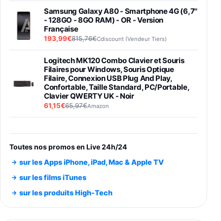
Samsung Galaxy A80 - Smartphone 4G (6,7''
- 128GO - 8GO RAM) - OR - Version
Française
193,99€
815,76€
Cdiscount (Vendeur Tiers)
Logitech MK120 Combo Clavier et Souris
Filaires pour Windows, Souris Optique
Filaire, Connexion USB Plug And Play,
Confortable, Taille Standard, PC/Portable,
Clavier QWERTY UK - Noir
61,15€
65,97€
Amazon
PIONEER PLX-500 Blanche - Platine vinyle à
entraénement direct 3 vitesses (33-45-78
trs/min) avec pre-ampli intégré et port USB
Toutes nos promos en Live 24h/24
348,99€
384,71€
Amazon
sur les Apps iPhone, iPad, Mac & Apple TV
Smartphone SAMSUNG Galaxy S26 Ultra
sur les films iTunes
Noir 256Go
sur les produits High-Tech
891,99€
1199€
Fnac (Vendeur Tiers)
Smartphone SAMSUNG Galaxy S26+ Violet