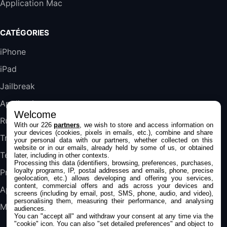
Application Mac
289,47€
317,71€
Boulanger
Galaxy S25 FE 6,7\" 5G Nano SIM 128 Go
CATÉGORIES
Blanc
489,99€
647,51€
Fnac (Vendeur Tiers)
iPhone
iPad
DeLonghi ECAM290.22.b
357,4€
389,7€
Cdiscount (Vendeur Tiers)
Jailbreak
Applications
Welcome
Jeu FIFA 20 sur PC (code à télécharger)
Rumeurs
With our 226
partners
, we wish to store and access information on
45,98€
57,99€
Rue Du Commerce (Vendeur Tiers)
your devices (cookies, pixels in emails, etc.), combine and share
Trucs & astuces
your personal data with our partners, whether collected on this
website or in our emails, already held by some of us, or obtained
Tests
later, including in other contexts.
Processing this data (identifiers, browsing, preferences, purchases,
loyalty programs, IP, postal addresses and emails, phone, precise
Promos
geolocation, etc.) allows developing and offering you services,
content, commercial offers and ads across your devices and
Apple
screens (including by email, post, SMS, phone, audio, and video),
personalising them, measuring their performance, and analysing
Mac
audiences.
You can "accept all" and withdraw your consent at any time via the
"cookie" icon
. You can also "set detailed preferences" and object to