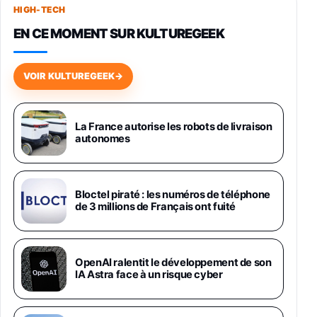
HIGH-TECH
749,99€
1240,43€
Fnac (Vendeur Tiers)
EN CE MOMENT SUR KULTUREGEEK
Galaxy S26 256 Go Bleu
648,63€
834,71€
Fnac (Vendeur Tiers)
VOIR KULTUREGEEK
→
Samsung Galaxy Miracle Ultra, Smartphone
Android 5G avec Galaxy AI, 512 Go,
Chargeur Secteur Rapide 25W Inclus,
La France autorise les robots de livraison
autonomes
Smartphone déverrouillé, Noir, Version FR
1019€
1399€
Fnac (Vendeur Tiers)
Galaxy S26 Ultra 512 Go Bleu
Bloctel piraté : les numéros de téléphone
1019€
1399€
de 3 millions de Français ont fuité
Fnac (Vendeur Tiers)
Galaxy S26 Ultra 256 Go Violet
OpenAI ralentit le développement de son
892€
1199€
Fnac (Vendeur Tiers)
IA Astra face à un risque cyber
Philips SHK2000BL - Casque Enfant - Bleu &
Répartiteur Audio 5 Casques, Blanc