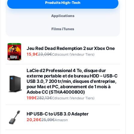
Produits High-Tech
Applications
Films iTunes
Jeu Red Dead Redemption 2 sur Xbox One
15,9€
23,09€
Cdiscount (Vendeur Tiers)
LaCie d2 Professional 4 To, disque dur
externe portable et de bureau HDD – USB-C
USB 3.0, 7 200 tr/min, disques d'entreprise,
pour Mac et PC, abonnement de 1 mois à
Adobe CC (STHA4000800)
199€
282,13€
Cdiscount (Vendeur Tiers)
HP USB-C to USB 3.0 Adapter
20,26€
25,99€
Amazon