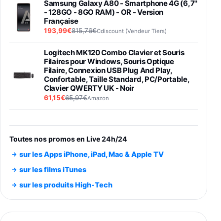
Samsung Galaxy A80 - Smartphone 4G (6,7''
- 128GO - 8GO RAM) - OR - Version
Française
193,99€
815,76€
Cdiscount (Vendeur Tiers)
Logitech MK120 Combo Clavier et Souris
Filaires pour Windows, Souris Optique
Filaire, Connexion USB Plug And Play,
Confortable, Taille Standard, PC/Portable,
Clavier QWERTY UK - Noir
61,15€
65,97€
Amazon
PIONEER PLX-500 Blanche - Platine vinyle à
entraénement direct 3 vitesses (33-45-78
trs/min) avec pre-ampli intégré et port USB
Toutes nos promos en Live 24h/24
348,99€
384,71€
Amazon
sur les Apps iPhone, iPad, Mac & Apple TV
Smartphone SAMSUNG Galaxy S26 Ultra
sur les films iTunes
Noir 256Go
sur les produits High-Tech
891,99€
1199€
Fnac (Vendeur Tiers)
Smartphone SAMSUNG Galaxy S26+ Violet
256Go