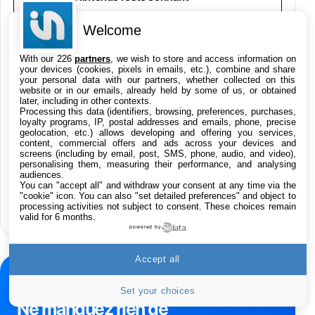
Welcome
Galaxy S26 Ultra 256 Go Violet
Le film Zelda a trouvé son acteur pour
892€
1199€
Fnac (Vendeur Tiers)
With our 226
partners
, we wish to store and access information on
incarner Ganondorf
your devices (cookies, pixels in emails, etc.), combine and share
your personal data with our partners, whether collected on this
website or in our emails, already held by some of us, or obtained
Philips SHK2000BL - Casque Enfant - Bleu &
later, including in other contexts.
Répartiteur Audio 5 Casques, Blanc
Processing this data (identifiers, browsing, preferences, purchases,
24,94€
29,96€
ChatGPT : la version gratuite ne limite
Fnac (Vendeur Tiers)
loyalty programs, IP, postal addresses and emails, phone, precise
plus le nombre de messages
geolocation, etc.) allows developing and offering you services,
content, commercial offers and ads across your devices and
Asus RT-AC59U Routeur sans Fil Double
screens (including by email, post, SMS, phone, audio, and video),
Bande Gigabit (Serveur et Client VPN, Triple
personalising them, measuring their performance, and analysing
audiences.
Vlan, Mode Point d'accès et Bridge, contrôle
You can "accept all" and withdraw your consent at any time via the
Reddit annonce Rules Hub, de l’IA pour la
Parental, Qos)
"cookie" icon
. You can also "set detailed preferences" and object to
modération des contenus
39,72€
50,42€
Amazon
processing activities not subject to consent. These choices remain
valid for 6 months.
powered by
Panasonic KX-TG6822 Téléphones Sans fil
Répondeur Ecran [Version Française]
Accept all
31,67€
47,96€
Amazon
NEWSLETTER
Set your choices
Smartphone APPLE iPhone 15 Noir 128Go
Ne manquez rien de
489,99€
499,99€
Boulanger