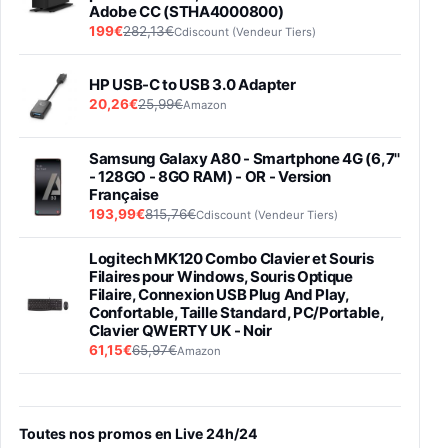
Adobe CC (STHA4000800)
199€
282,13€
Cdiscount (Vendeur Tiers)
HP USB-C to USB 3.0 Adapter
20,26€
25,99€
Amazon
Samsung Galaxy A80 - Smartphone 4G (6,7''
- 128GO - 8GO RAM) - OR - Version
Française
193,99€
815,76€
Cdiscount (Vendeur Tiers)
Logitech MK120 Combo Clavier et Souris
Filaires pour Windows, Souris Optique
Filaire, Connexion USB Plug And Play,
Confortable, Taille Standard, PC/Portable,
Clavier QWERTY UK - Noir
61,15€
65,97€
Amazon
PIONEER PLX-500 Blanche - Platine vinyle à
entraénement direct 3 vitesses (33-45-78
trs/min) avec pre-ampli intégré et port USB
Toutes nos promos en Live 24h/24