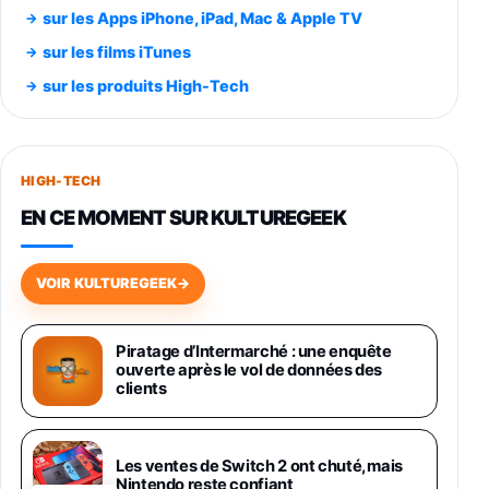
348,99€
384,71€
Amazon
sur les Apps iPhone, iPad, Mac & Apple TV
Smartphone SAMSUNG Galaxy S26 Ultra
sur les films iTunes
Noir 256Go
sur les produits High-Tech
891,99€
1199€
Fnac (Vendeur Tiers)
Smartphone SAMSUNG Galaxy S26+ Violet
256Go
HIGH-TECH
749,99€
1240,43€
Fnac (Vendeur Tiers)
EN CE MOMENT SUR KULTUREGEEK
Galaxy S26 256 Go Bleu
648,63€
834,71€
Fnac (Vendeur Tiers)
VOIR KULTUREGEEK
→
Samsung Galaxy Miracle Ultra, Smartphone
Android 5G avec Galaxy AI, 512 Go,
Piratage d’Intermarché : une enquête
Chargeur Secteur Rapide 25W Inclus,
ouverte après le vol de données des
Smartphone déverrouillé, Noir, Version FR
clients
1019€
1399€
Fnac (Vendeur Tiers)
Galaxy S26 Ultra 512 Go Bleu
Les ventes de Switch 2 ont chuté, mais
1019€
1399€
Nintendo reste confiant
Fnac (Vendeur Tiers)