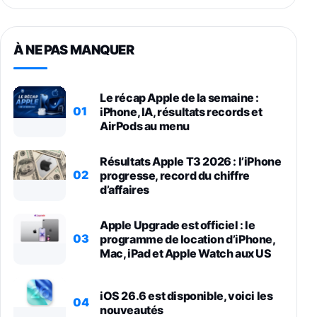
À NE PAS MANQUER
Le récap Apple de la semaine :
01
iPhone, IA, résultats records et
AirPods au menu
Résultats Apple T3 2026 : l’iPhone
02
progresse, record du chiffre
d’affaires
Apple Upgrade est officiel : le
03
programme de location d’iPhone,
Mac, iPad et Apple Watch aux US
iOS 26.6 est disponible, voici les
04
nouveautés