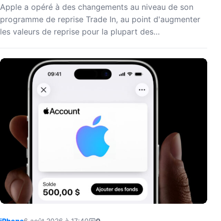
Apple a opéré à des changements au niveau de son
programme de reprise Trade In, au point d'augmenter
les valeurs de reprise pour la plupart des…
iPhone
6 août 2026 à 17:40
0