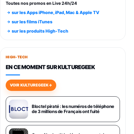
trs/min) avec pre-ampli intégré et port USB
Toutes nos promos en Live 24h/24
348,99€
384,71€
Amazon
sur les Apps iPhone, iPad, Mac & Apple TV
Smartphone SAMSUNG Galaxy S26 Ultra
sur les films iTunes
Noir 256Go
sur les produits High-Tech
891,99€
1199€
Fnac (Vendeur Tiers)
Smartphone SAMSUNG Galaxy S26+ Violet
256Go
HIGH-TECH
749,99€
1240,43€
Fnac (Vendeur Tiers)
EN CE MOMENT SUR KULTUREGEEK
Galaxy S26 256 Go Bleu
648,63€
834,71€
Fnac (Vendeur Tiers)
VOIR KULTUREGEEK
→
Samsung Galaxy Miracle Ultra, Smartphone
Android 5G avec Galaxy AI, 512 Go,
Chargeur Secteur Rapide 25W Inclus,
Bloctel piraté : les numéros de téléphone
de 3 millions de Français ont fuité
Smartphone déverrouillé, Noir, Version FR
1019€
1399€
Fnac (Vendeur Tiers)
Galaxy S26 Ultra 512 Go Bleu