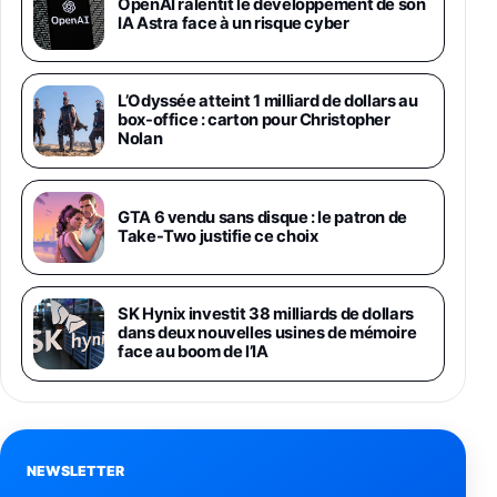
OpenAI ralentit le développement de son
1019€
1399€
IA Astra face à un risque cyber
Fnac (Vendeur Tiers)
Galaxy S26 Ultra 256 Go Violet
L’Odyssée atteint 1 milliard de dollars au
892€
1199€
Fnac (Vendeur Tiers)
box-office : carton pour Christopher
Nolan
Philips SHK2000BL - Casque Enfant - Bleu &
Répartiteur Audio 5 Casques, Blanc
24,94€
29,96€
GTA 6 vendu sans disque : le patron de
Fnac (Vendeur Tiers)
Take-Two justifie ce choix
Asus RT-AC59U Routeur sans Fil Double
Bande Gigabit (Serveur et Client VPN, Triple
Vlan, Mode Point d'accès et Bridge, contrôle
SK Hynix investit 38 milliards de dollars
Parental, Qos)
dans deux nouvelles usines de mémoire
39,72€
50,42€
Amazon
face au boom de l’IA
Panasonic KX-TG6822 Téléphones Sans fil
Répondeur Ecran [Version Française]
31,67€
47,96€
Amazon
NEWSLETTER