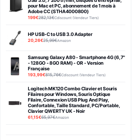
USB 3.0, 7 200 tr/min, disques d'entreprise,
pour Mac et PC, abonnement de 1 mois à
Adobe CC (STHA4000800)
199€
282,13€
Cdiscount (Vendeur Tiers)
HP USB-C to USB 3.0 Adapter
20,26€
25,99€
Amazon
Samsung Galaxy A80 - Smartphone 4G (6,7''
- 128GO - 8GO RAM) - OR - Version
Française
193,99€
815,76€
Cdiscount (Vendeur Tiers)
Logitech MK120 Combo Clavier et Souris
Filaires pour Windows, Souris Optique
Filaire, Connexion USB Plug And Play,
Confortable, Taille Standard, PC/Portable,
Clavier QWERTY UK - Noir
61,15€
65,97€
Amazon
PIONEER PLX-500 Blanche - Platine vinyle à
entraénement direct 3 vitesses (33-45-78