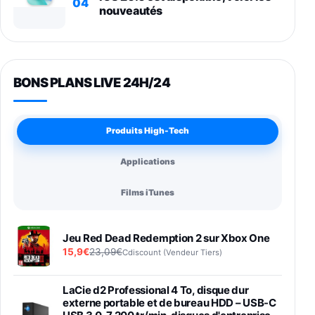
04
nouveautés
BONS PLANS LIVE 24H/24
Produits High-Tech
Applications
Films iTunes
Jeu Red Dead Redemption 2 sur Xbox One
15,9€
23,09€
Cdiscount (Vendeur Tiers)
LaCie d2 Professional 4 To, disque dur
externe portable et de bureau HDD – USB-C