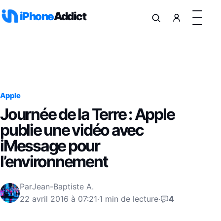
Aller au contenu
iPhone
Addict
Apple
Journée de la Terre : Apple
publie une vidéo avec
iMessage pour
l’environnement
Par
Jean-Baptiste A.
22 avril 2016 à 07:21
·
1 min de lecture
·
4