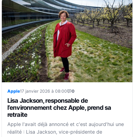
Apple
17 janvier 2026 à 08:00
0
Lisa Jackson, responsable de
l’environnement chez Apple, prend sa
retraite
Apple l'avait déjà annoncé et c'est aujourd'hui une
réalité : Lisa Jackson, vice-présidente de