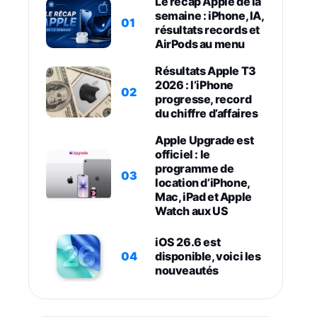
Le récap Apple de la
semaine : iPhone, IA,
01
résultats records et
AirPods au menu
Résultats Apple T3
2026 : l’iPhone
02
progresse, record
du chiffre d’affaires
Apple Upgrade est
officiel : le
programme de
03
location d’iPhone,
Mac, iPad et Apple
Watch aux US
iOS 26.6 est
04
disponible, voici les
nouveautés