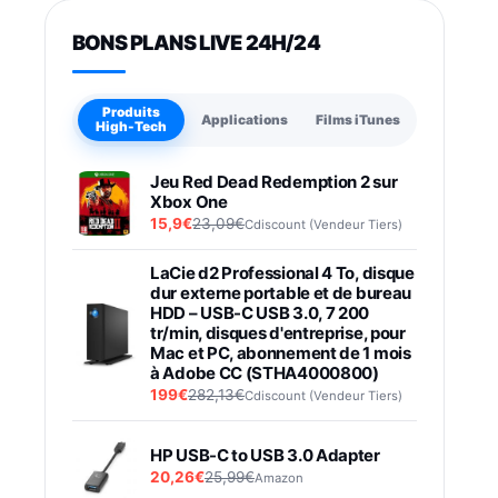
BONS PLANS LIVE 24H/24
Produits
Applications
Films iTunes
High-Tech
Jeu Red Dead Redemption 2 sur
Xbox One
15,9€
23,09€
Cdiscount (Vendeur Tiers)
LaCie d2 Professional 4 To, disque
dur externe portable et de bureau
HDD – USB-C USB 3.0, 7 200
tr/min, disques d'entreprise, pour
Mac et PC, abonnement de 1 mois
à Adobe CC (STHA4000800)
199€
282,13€
Cdiscount (Vendeur Tiers)
HP USB-C to USB 3.0 Adapter
20,26€
25,99€
Amazon