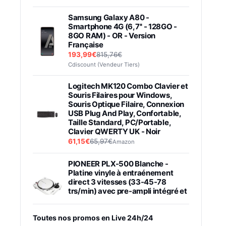
Samsung Galaxy A80 -
Smartphone 4G (6,7'' - 128GO -
8GO RAM) - OR - Version
Française
193,99€
815,76€
Cdiscount (Vendeur Tiers)
Logitech MK120 Combo Clavier et
Souris Filaires pour Windows,
Souris Optique Filaire, Connexion
USB Plug And Play, Confortable,
Taille Standard, PC/Portable,
Clavier QWERTY UK - Noir
61,15€
65,97€
Amazon
PIONEER PLX-500 Blanche -
Platine vinyle à entraénement
direct 3 vitesses (33-45-78
trs/min) avec pre-ampli intégré et
port USB
348,99€
384,71€
Amazon
Toutes nos promos en Live 24h/24