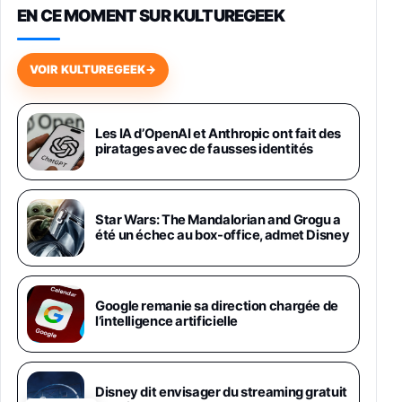
EN CE MOMENT SUR KULTUREGEEK
Galaxy S26 256 Go Bleu
648,63€
834,71€
Fnac (Vendeur Tiers)
VOIR KULTUREGEEK
→
Samsung Galaxy Miracle Ultra, Smartphone
Android 5G avec Galaxy AI, 512 Go,
Chargeur Secteur Rapide 25W Inclus,
Les IA d’OpenAI et Anthropic ont fait des
piratages avec de fausses identités
Smartphone déverrouillé, Noir, Version FR
1019€
1399€
Fnac (Vendeur Tiers)
Galaxy S26 Ultra 512 Go Bleu
Star Wars: The Mandalorian and Grogu a
1019€
1399€
été un échec au box-office, admet Disney
Fnac (Vendeur Tiers)
Galaxy S26 Ultra 256 Go Violet
Google remanie sa direction chargée de
892€
1199€
Fnac (Vendeur Tiers)
l’intelligence artificielle
Philips SHK2000BL - Casque Enfant - Bleu &
Répartiteur Audio 5 Casques, Blanc
24,94€
29,96€
Disney dit envisager du streaming gratuit
Fnac (Vendeur Tiers)