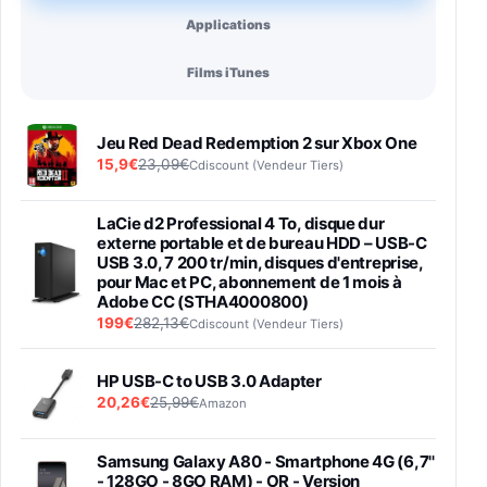
Applications
Films iTunes
Jeu Red Dead Redemption 2 sur Xbox One
15,9€
23,09€
Cdiscount (Vendeur Tiers)
LaCie d2 Professional 4 To, disque dur
externe portable et de bureau HDD – USB-C
USB 3.0, 7 200 tr/min, disques d'entreprise,
pour Mac et PC, abonnement de 1 mois à
Adobe CC (STHA4000800)
199€
282,13€
Cdiscount (Vendeur Tiers)
HP USB-C to USB 3.0 Adapter
20,26€
25,99€
Amazon
Samsung Galaxy A80 - Smartphone 4G (6,7''
- 128GO - 8GO RAM) - OR - Version