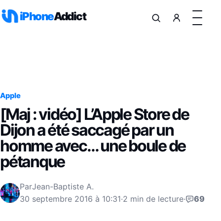
Aller au contenu
iPhone
Addict
Apple
[Maj : vidéo] L’Apple Store de
Dijon a été saccagé par un
homme avec… une boule de
pétanque
Par
Jean-Baptiste A.
30 septembre 2016 à 10:31
·
2 min de lecture
·
69