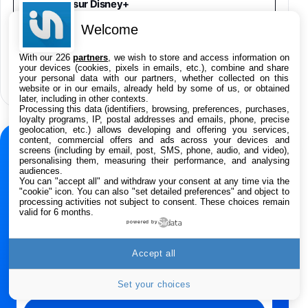
sur Disney+
Asus RT-AC59U Routeur sans Fil Double
Welcome
Bande Gigabit (Serveur et Client VPN, Triple
Vlan, Mode Point d'accès et Bridge, contrôle
With our 226
partners
, we wish to store and access information on
Google Assistant va disparaître des
Parental, Qos)
your devices (cookies, pixels in emails, etc.), combine and share
smartphones Android en septembre
39,72€
50,42€
Amazon
your personal data with our partners, whether collected on this
website or in our emails, already held by some of us, or obtained
later, including in other contexts.
Panasonic KX-TG6822 Téléphones Sans fil
Processing this data (identifiers, browsing, preferences, purchases,
Répondeur Ecran [Version Française]
loyalty programs, IP, postal addresses and emails, phone, precise
31,67€
47,96€
geolocation, etc.) allows developing and offering you services,
Amazon
content, commercial offers and ads across your devices and
NEWSLETTER
screens (including by email, post, SMS, phone, audio, and video),
personalising them, measuring their performance, and analysing
Smartphone APPLE iPhone 15 Noir 128Go
audiences.
Ne manquez rien de
489,99€
499,99€
You can "accept all" and withdraw your consent at any time via the
Boulanger
l’actualité Apple
"cookie" icon
. You can also "set detailed preferences" and object to
processing activities not subject to consent. These choices remain
valid for 6 months.
Recevez les dernières news, rumeurs, tests et
Smartphone APPLE iPhone 15 Bleu 128Go
powered by
bons plans chaque semaine.
489,99€
499,99€
Boulanger
Accept all
Adresse e-mail
Samsung Galaxy A56 5G, Smartphone
Set your choices
Android, 128 Go, Smartphone déverrouillé,
Gris