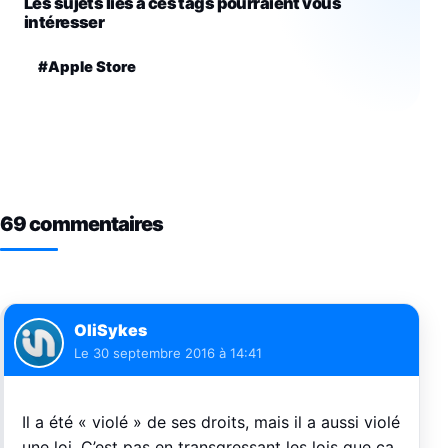
Les sujets liés à ces tags pourraient vous
intéresser
#Apple Store
69 commentaires
OliSykes
Le
30 septembre 2016 à 14:41
Il a été « violé » de ses droits, mais il a aussi violé
une loi. C’est pas en transgressant les lois que ça