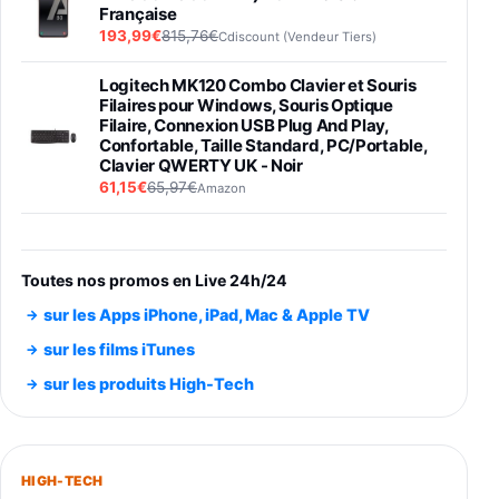
Française
193,99€
815,76€
Cdiscount (Vendeur Tiers)
Logitech MK120 Combo Clavier et Souris
Filaires pour Windows, Souris Optique
Filaire, Connexion USB Plug And Play,
Confortable, Taille Standard, PC/Portable,
Clavier QWERTY UK - Noir
61,15€
65,97€
Amazon
PIONEER PLX-500 Blanche - Platine vinyle à
entraénement direct 3 vitesses (33-45-78
trs/min) avec pre-ampli intégré et port USB
Toutes nos promos en Live 24h/24
348,99€
384,71€
Amazon
sur les Apps iPhone, iPad, Mac & Apple TV
Smartphone SAMSUNG Galaxy S26 Ultra
sur les films iTunes
Noir 256Go
sur les produits High-Tech
891,99€
1199€
Fnac (Vendeur Tiers)
Smartphone SAMSUNG Galaxy S26+ Violet
256Go
HIGH-TECH
749,99€
1240,43€
Fnac (Vendeur Tiers)