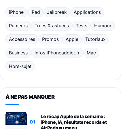
iPhone
iPad
Jailbreak
Applications
Rumeurs
Trucs & astuces
Tests
Humour
Accessoires
Promos
Apple
Tutoriaux
Business
Infos iPhoneaddict.fr
Mac
Hors-sujet
À NE PAS MANQUER
Le récap Apple de la semaine :
01
iPhone, IA, résultats records et
AirPods au menu