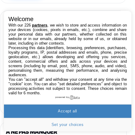
Welcome
CATÉGORIES
With our 226
partners
, we wish to store and access information on
your devices (cookies, pixels in emails, etc.), combine and share
your personal data with our partners, whether collected on this
website or in our emails, already held by some of us, or obtained
iPhone
iPad
Jailbreak
Applications
later, including in other contexts.
Processing this data (identifiers, browsing, preferences, purchases,
loyalty programs, IP, postal addresses and emails, phone, precise
Rumeurs
Trucs & astuces
Tests
Humour
geolocation, etc.) allows developing and offering you services,
content, commercial offers and ads across your devices and
screens (including by email, post, SMS, phone, audio, and video),
personalising them, measuring their performance, and analysing
Accessoires
Promos
Apple
Tutoriaux
audiences.
You can "accept all" and withdraw your consent at any time via the
"cookie" icon
. You can also "set detailed preferences" and object to
Business
Infos iPhoneaddict.fr
Mac
processing activities not subject to consent. These choices remain
valid for 6 months.
powered by
Hors-sujet
Accept all
Set your choices
À NE PAS MANQUER