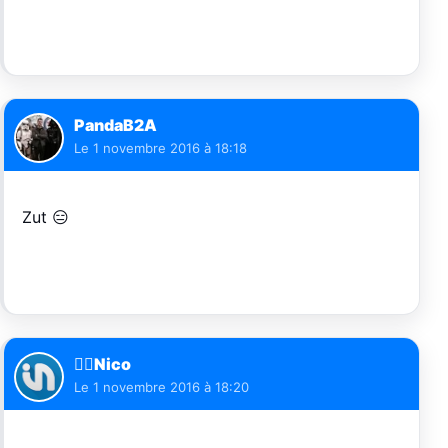
PandaB2A
Le
1 novembre 2016 à 18:18
Zut 😑
🏄🏽Nico
Le
1 novembre 2016 à 18:20