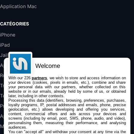
Bluetooth, Noir
Application Mac
289,47€
317,71€
Boulanger
Galaxy S25 FE 6,7\" 5G Nano SIM 128 Go
CATÉGORIES
Blanc
489,99€
647,51€
Fnac (Vendeur Tiers)
iPhone
iPad
DeLonghi ECAM290.22.b
357,4€
389,7€
Cdiscount (Vendeur Tiers)
Jailbreak
Applications
Welcome
Jeu FIFA 20 sur PC (code à télécharger)
Rumeurs
With our 226
partners
, we wish to store and access information on
45,98€
57,99€
Rue Du Commerce (Vendeur Tiers)
your devices (cookies, pixels in emails, etc.), combine and share
Trucs & astuces
your personal data with our partners, whether collected on this
website or in our emails, already held by some of us, or obtained
Tests
later, including in other contexts.
Processing this data (identifiers, browsing, preferences, purchases,
loyalty programs, IP, postal addresses and emails, phone, precise
Promos
geolocation, etc.) allows developing and offering you services,
content, commercial offers and ads across your devices and
Apple
screens (including by email, post, SMS, phone, audio, and video),
personalising them, measuring their performance, and analysing
Mac
audiences.
You can "accept all" and withdraw your consent at any time via the