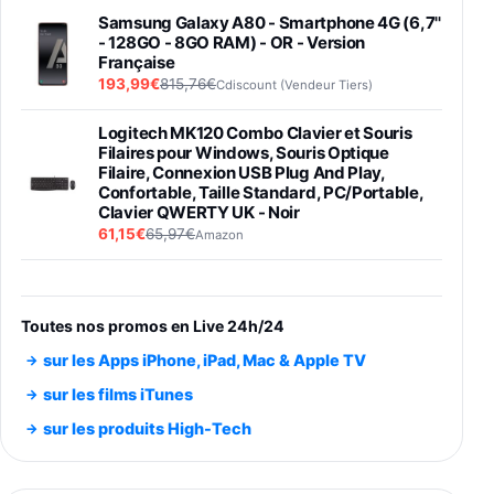
Samsung Galaxy A80 - Smartphone 4G (6,7''
- 128GO - 8GO RAM) - OR - Version
Française
193,99€
815,76€
Cdiscount (Vendeur Tiers)
Logitech MK120 Combo Clavier et Souris
Filaires pour Windows, Souris Optique
Filaire, Connexion USB Plug And Play,
Confortable, Taille Standard, PC/Portable,
Clavier QWERTY UK - Noir
61,15€
65,97€
Amazon
PIONEER PLX-500 Blanche - Platine vinyle à
entraénement direct 3 vitesses (33-45-78
trs/min) avec pre-ampli intégré et port USB
Toutes nos promos en Live 24h/24
348,99€
384,71€
Amazon
sur les Apps iPhone, iPad, Mac & Apple TV
Smartphone SAMSUNG Galaxy S26 Ultra
sur les films iTunes
Noir 256Go
sur les produits High-Tech
891,99€
1199€
Fnac (Vendeur Tiers)
Smartphone SAMSUNG Galaxy S26+ Violet