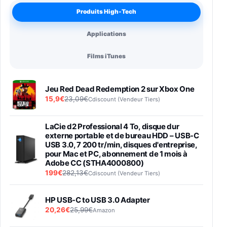
Produits High-Tech
Applications
Films iTunes
Jeu Red Dead Redemption 2 sur Xbox One
15,9€
23,09€
Cdiscount (Vendeur Tiers)
LaCie d2 Professional 4 To, disque dur
externe portable et de bureau HDD – USB-C
USB 3.0, 7 200 tr/min, disques d'entreprise,
pour Mac et PC, abonnement de 1 mois à
Adobe CC (STHA4000800)
199€
282,13€
Cdiscount (Vendeur Tiers)
HP USB-C to USB 3.0 Adapter
20,26€
25,99€
Amazon