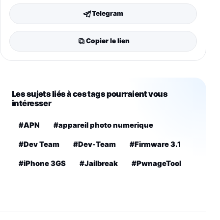
Telegram
Copier le lien
Les sujets liés à ces tags pourraient vous
intéresser
#APN
#appareil photo numerique
#Dev Team
#Dev-Team
#Firmware 3.1
#iPhone 3GS
#Jailbreak
#PwnageTool