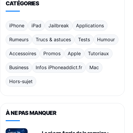
CATÉGORIES
iPhone
iPad
Jailbreak
Applications
Rumeurs
Trucs & astuces
Tests
Humour
Accessoires
Promos
Apple
Tutoriaux
Business
Infos iPhoneaddict.fr
Mac
Hors-sujet
À NE PAS MANQUER
Le récap Apple de la semaine :