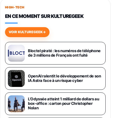
256Go
HIGH-TECH
749,99€
1240,43€
Fnac (Vendeur Tiers)
EN CE MOMENT SUR KULTUREGEEK
Galaxy S26 256 Go Bleu
648,63€
834,71€
Fnac (Vendeur Tiers)
VOIR KULTUREGEEK
→
Samsung Galaxy Miracle Ultra, Smartphone
Android 5G avec Galaxy AI, 512 Go,
Chargeur Secteur Rapide 25W Inclus,
Bloctel piraté : les numéros de téléphone
de 3 millions de Français ont fuité
Smartphone déverrouillé, Noir, Version FR
1019€
1399€
Fnac (Vendeur Tiers)
Galaxy S26 Ultra 512 Go Bleu
OpenAI ralentit le développement de son
1019€
1399€
IA Astra face à un risque cyber
Fnac (Vendeur Tiers)
Galaxy S26 Ultra 256 Go Violet
L’Odyssée atteint 1 milliard de dollars au
892€
1199€
Fnac (Vendeur Tiers)
box-office : carton pour Christopher
Nolan
Philips SHK2000BL - Casque Enfant - Bleu &