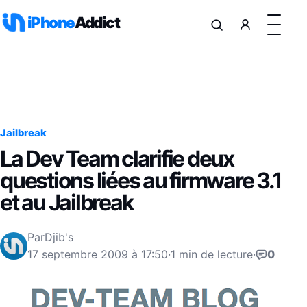
Aller au contenu
iPhone
Addict
Jailbreak
La Dev Team clarifie deux
questions liées au firmware 3.1
et au Jailbreak
Par
Djib's
17 septembre 2009 à 17:50
·
1 min de lecture
·
0