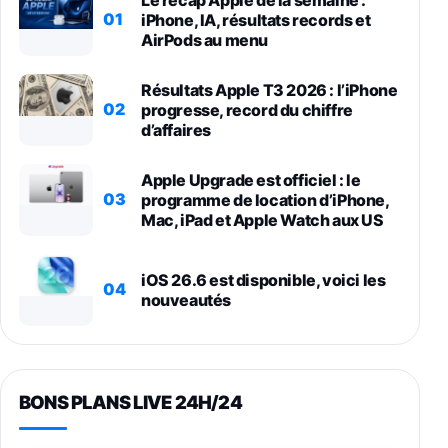
01
iPhone, IA, résultats records et
AirPods au menu
Résultats Apple T3 2026 : l’iPhone
02
progresse, record du chiffre
d’affaires
Apple Upgrade est officiel : le
03
programme de location d’iPhone,
Mac, iPad et Apple Watch aux US
iOS 26.6 est disponible, voici les
04
nouveautés
BONS PLANS LIVE 24H/24