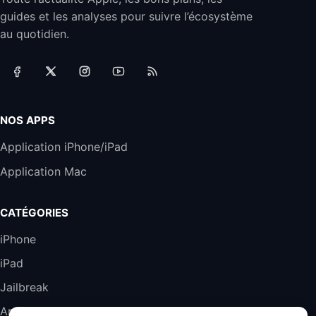
Jabra Biz 2300 - Casque Mono supra-
guides et les analyses pour suivre l’écosystème
auriculaire Quick Disconnect - Casque
Filaire avec Microphone Antibruit Pour
au quotidien.
Téléphones de Bureau
31,87€
88,29€
Amazon
Accessoire iRobot Roomba - Kit de
Rémplacement Roomba Séries 600
19,9€
23,99€
Amazon
NOS APPS
Harman Kardon SoundSticks 5 Haut-Parleur
Application iPhone/iPad
Bluetooth, Noir
Application Mac
289,47€
317,71€
Boulanger
Galaxy S25 FE 6,7\" 5G Nano SIM 128 Go
CATÉGORIES
Blanc
489,99€
647,51€
Fnac (Vendeur Tiers)
iPhone
iPad
DeLonghi ECAM290.22.b
357,4€
389,7€
Cdiscount (Vendeur Tiers)
Jailbreak
Applications