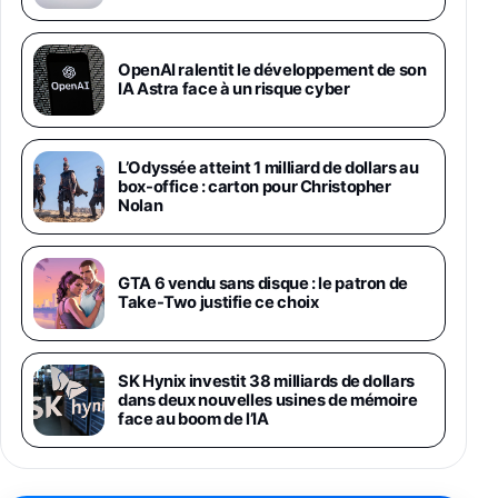
1019€
1399€
Fnac (Vendeur Tiers)
Galaxy S26 Ultra 512 Go Bleu
OpenAI ralentit le développement de son
1019€
1399€
IA Astra face à un risque cyber
Fnac (Vendeur Tiers)
Galaxy S26 Ultra 256 Go Violet
L’Odyssée atteint 1 milliard de dollars au
892€
1199€
Fnac (Vendeur Tiers)
box-office : carton pour Christopher
Nolan
Philips SHK2000BL - Casque Enfant - Bleu &
Répartiteur Audio 5 Casques, Blanc
24,94€
29,96€
GTA 6 vendu sans disque : le patron de
Fnac (Vendeur Tiers)
Take-Two justifie ce choix
Asus RT-AC59U Routeur sans Fil Double
Bande Gigabit (Serveur et Client VPN, Triple
Vlan, Mode Point d'accès et Bridge, contrôle
SK Hynix investit 38 milliards de dollars
Parental, Qos)
dans deux nouvelles usines de mémoire
39,72€
50,42€
Amazon
face au boom de l’IA
Panasonic KX-TG6822 Téléphones Sans fil
Répondeur Ecran [Version Française]