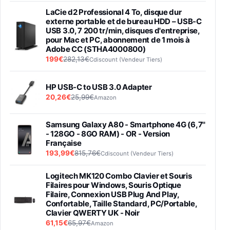
LaCie d2 Professional 4 To, disque dur
externe portable et de bureau HDD – USB-C
USB 3.0, 7 200 tr/min, disques d'entreprise,
pour Mac et PC, abonnement de 1 mois à
Adobe CC (STHA4000800)
199€
282,13€
Cdiscount (Vendeur Tiers)
HP USB-C to USB 3.0 Adapter
20,26€
25,99€
Amazon
Samsung Galaxy A80 - Smartphone 4G (6,7''
- 128GO - 8GO RAM) - OR - Version
Française
193,99€
815,76€
Cdiscount (Vendeur Tiers)
Logitech MK120 Combo Clavier et Souris
Filaires pour Windows, Souris Optique
Filaire, Connexion USB Plug And Play,
Confortable, Taille Standard, PC/Portable,
Clavier QWERTY UK - Noir
61,15€
65,97€
Amazon