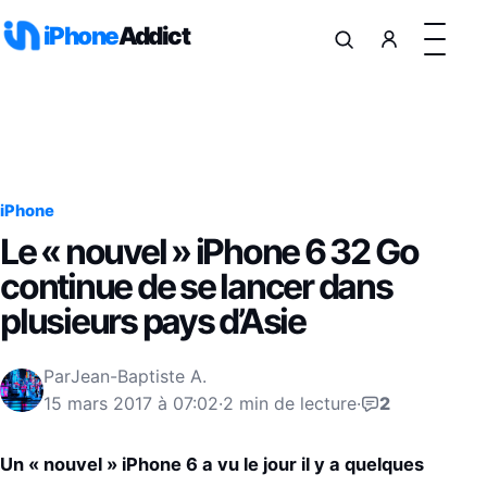
Aller au contenu
iPhone
Addict
iPhone
Le « nouvel » iPhone 6 32 Go
continue de se lancer dans
plusieurs pays d’Asie
Par
Jean-Baptiste A.
15 mars 2017 à 07:02
·
2 min de lecture
·
2
Un « nouvel » iPhone 6 a vu le jour il y a quelques