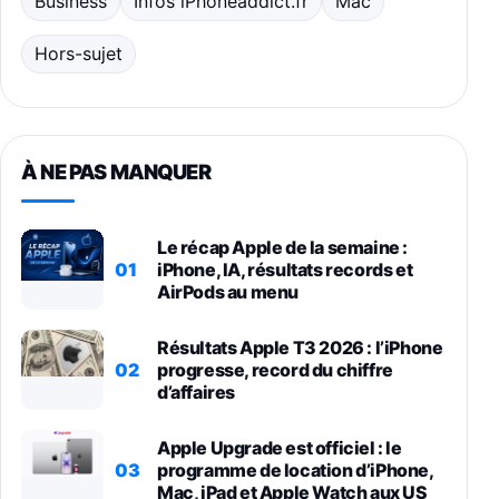
Business
Infos iPhoneaddict.fr
Mac
Hors-sujet
À NE PAS MANQUER
Le récap Apple de la semaine :
01
iPhone, IA, résultats records et
AirPods au menu
Résultats Apple T3 2026 : l’iPhone
02
progresse, record du chiffre
d’affaires
Apple Upgrade est officiel : le
03
programme de location d’iPhone,
Mac, iPad et Apple Watch aux US