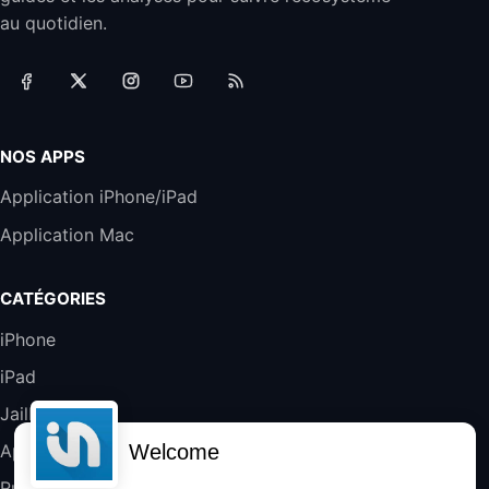
Filaire avec Microphone Antibruit Pour
au quotidien.
Téléphones de Bureau
31,87€
88,29€
Amazon
Accessoire iRobot Roomba - Kit de
Rémplacement Roomba Séries 600
19,9€
23,99€
Amazon
NOS APPS
Harman Kardon SoundSticks 5 Haut-Parleur
Application iPhone/iPad
Bluetooth, Noir
Application Mac
289,47€
317,71€
Boulanger
Galaxy S25 FE 6,7\" 5G Nano SIM 128 Go
CATÉGORIES
Blanc
489,99€
647,51€
Fnac (Vendeur Tiers)
iPhone
iPad
DeLonghi ECAM290.22.b
357,4€
389,7€
Cdiscount (Vendeur Tiers)
Jailbreak
Welcome
Applications
Jeu FIFA 20 sur PC (code à télécharger)
Rumeurs