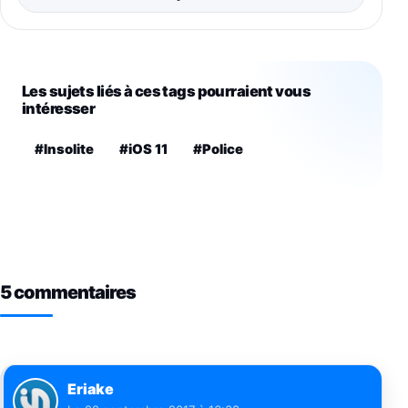
Les sujets liés à ces tags pourraient vous
intéresser
#Insolite
#iOS 11
#Police
5 commentaires
Eriake