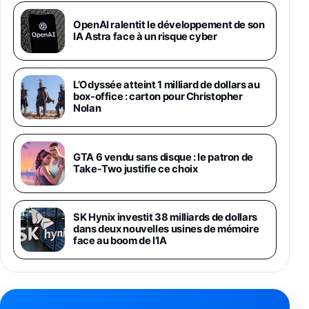
Galaxy S26 Ultra 512 Go Bleu
OpenAI ralentit le développement de son
1019€
1399€
IA Astra face à un risque cyber
Fnac (Vendeur Tiers)
Galaxy S26 Ultra 256 Go Violet
L’Odyssée atteint 1 milliard de dollars au
892€
1199€
Fnac (Vendeur Tiers)
box-office : carton pour Christopher
Nolan
Philips SHK2000BL - Casque Enfant - Bleu &
Répartiteur Audio 5 Casques, Blanc
24,94€
29,96€
GTA 6 vendu sans disque : le patron de
Fnac (Vendeur Tiers)
Take-Two justifie ce choix
Asus RT-AC59U Routeur sans Fil Double
Bande Gigabit (Serveur et Client VPN, Triple
Vlan, Mode Point d'accès et Bridge, contrôle
SK Hynix investit 38 milliards de dollars
Parental, Qos)
dans deux nouvelles usines de mémoire
39,72€
50,42€
Amazon
face au boom de l’IA
Panasonic KX-TG6822 Téléphones Sans fil
Répondeur Ecran [Version Française]
31,67€
47,96€
Amazon