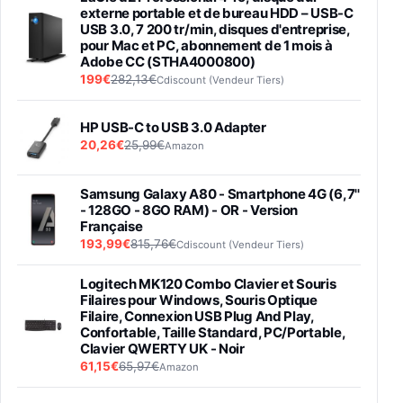
externe portable et de bureau HDD – USB-C
USB 3.0, 7 200 tr/min, disques d'entreprise,
pour Mac et PC, abonnement de 1 mois à
Adobe CC (STHA4000800)
199€
282,13€
Cdiscount (Vendeur Tiers)
HP USB-C to USB 3.0 Adapter
20,26€
25,99€
Amazon
Samsung Galaxy A80 - Smartphone 4G (6,7''
- 128GO - 8GO RAM) - OR - Version
Française
193,99€
815,76€
Cdiscount (Vendeur Tiers)
Logitech MK120 Combo Clavier et Souris
Filaires pour Windows, Souris Optique
Filaire, Connexion USB Plug And Play,
Confortable, Taille Standard, PC/Portable,
Clavier QWERTY UK - Noir
61,15€
65,97€
Amazon