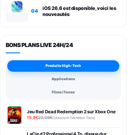
iOS 26.6 est disponible, voici les
04
nouveautés
BONS PLANS LIVE 24H/24
Produits High-Tech
Applications
Films iTunes
Jeu Red Dead Redemption 2 sur Xbox One
15,9€
23,09€
Cdiscount (Vendeur Tiers)
LaCie d2 Professional 4 To, disque dur