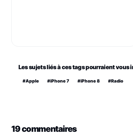
Les sujets liés à ces tags pourraient vous 
#Apple
#iPhone 7
#iPhone 8
#Radio
19 commentaires