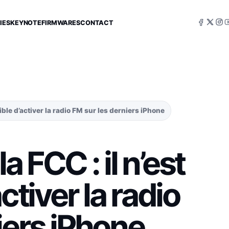
IES
KEYNOTE
FIRMWARES
CONTACT
ible d’activer la radio FM sur les derniers iPhone
 FCC : il n’est
ctiver la radio
iers iPhone