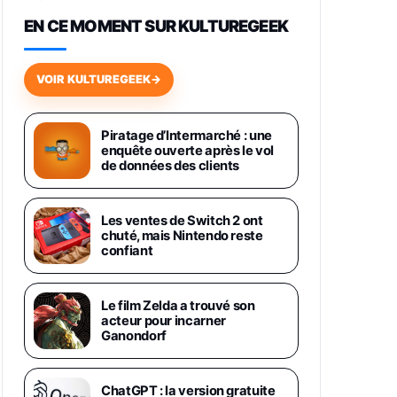
648,63€
834,71€
Fnac (Vendeur Tiers)
EN CE MOMENT SUR KULTUREGEEK
Samsung Galaxy Miracle Ultra,
Smartphone Android 5G avec
VOIR KULTUREGEEK
→
Galaxy AI, 512 Go, Chargeur
Secteur Rapide 25W Inclus,
Smartphone déverrouillé, Noir,
Version FR
Piratage d’Intermarché : une
1019€
1399€
enquête ouverte après le vol
Fnac (Vendeur Tiers)
de données des clients
Galaxy S26 Ultra 512 Go Bleu
1019€
1399€
Fnac (Vendeur Tiers)
Les ventes de Switch 2 ont
chuté, mais Nintendo reste
confiant
Galaxy S26 Ultra 256 Go Violet
892€
1199€
Fnac (Vendeur Tiers)
Le film Zelda a trouvé son
acteur pour incarner
Philips SHK2000BL - Casque
Ganondorf
Enfant - Bleu & Répartiteur Audio
5 Casques, Blanc
24,94€
29,96€
Fnac (Vendeur Tiers)
ChatGPT : la version gratuite