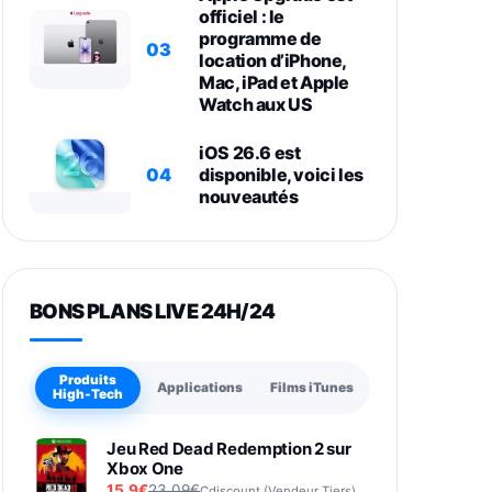
officiel : le
programme de
03
location d’iPhone,
Mac, iPad et Apple
Watch aux US
iOS 26.6 est
04
disponible, voici les
nouveautés
BONS PLANS LIVE 24H/24
Produits
Applications
Films iTunes
High-Tech
Jeu Red Dead Redemption 2 sur
Xbox One
15,9€
23,09€
Cdiscount (Vendeur Tiers)