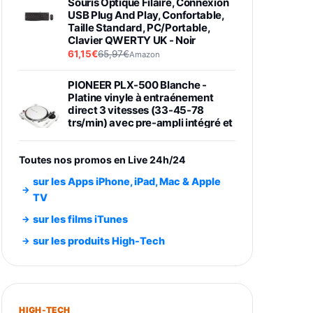
Souris Optique Filaire, Connexion
USB Plug And Play, Confortable,
Taille Standard, PC/Portable,
Clavier QWERTY UK - Noir
61,15€
65,97€
Amazon
PIONEER PLX-500 Blanche -
Platine vinyle à entraénement
direct 3 vitesses (33-45-78
trs/min) avec pre-ampli intégré et
port USB
348,99€
384,71€
Amazon
Toutes nos promos en Live 24h/24
Smartphone SAMSUNG Galaxy
sur les Apps iPhone, iPad, Mac & Apple
S26 Ultra Noir 256Go
TV
891,99€
1199€
Fnac (Vendeur Tiers)
sur les films iTunes
Smartphone SAMSUNG Galaxy
sur les produits High-Tech
S26+ Violet 256Go
749,99€
1240,43€
Fnac (Vendeur Tiers)
Galaxy S26 256 Go Bleu
HIGH-TECH