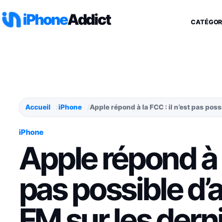
Aller au contenu
iPhone
Addict
CATÉGOR
Accueil
iPhone
Apple répond à la FCC : il n’est pas poss
iPhone
Apple répond à la
pas possible d’a
FM sur les dern