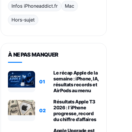
Infos iPhoneaddict.fr
Mac
Hors-sujet
À NE PAS MANQUER
Le récap Apple de la
semaine : iPhone, IA,
01
résultats records et
AirPods au menu
Résultats Apple T3
2026 : l’iPhone
02
progresse, record
du chiffre d’affaires
Apple Upgrade est