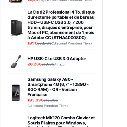
LaCie d2 Professional 4 To, disque
dur externe portable et de bureau
HDD – USB-C USB 3.0, 7 200
tr/min, disques d'entreprise, pour
Mac et PC, abonnement de 1 mois
à Adobe CC (STHA4000800)
199€
282,13€
Cdiscount (Vendeur Tiers)
HP USB-C to USB 3.0 Adapter
20,26€
25,99€
Amazon
Samsung Galaxy A80 -
Smartphone 4G (6,7'' - 128GO -
8GO RAM) - OR - Version
Française
193,99€
815,76€
Cdiscount (Vendeur Tiers)
Logitech MK120 Combo Clavier et
Souris Filaires pour Windows,