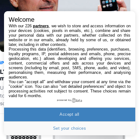
Welcome
With our 226
partners
, we wish to store and access information on
your devices (cookies, pixels in emails, etc.), combine and share
your personal data with our partners, whether collected on this
website or in our emails, already held by some of us, or obtained
later, including in other contexts.
Processing this data (identifiers, browsing, preferences, purchases,
loyalty programs, IP, postal addresses and emails, phone, precise
geolocation, etc.) allows developing and offering you services,
iPhone
7 août 2026 à 15:55
1
content, commercial offers and ads across your devices and
screens (including by email, post, SMS, phone, audio, and video),
L’iPhone original de 2007 perd son dernier réseau
personalising them, measuring their performance, and analysing
audiences.
mobile aux États-Unis avec l’arrêt de la 2G
You can "accept all" and withdraw your consent at any time via the
"cookie" icon
. You can also "set detailed preferences" and object to
Une page de l'histoire de la téléphonie mobile se
processing activities not subject to consent. These choices remain
tourne aux États-Unis. T-Mobile a définitivement éteint
valid for 6 months.
powered by
son réseau 2G GSM le 3 août 2026, privant les…
Accept all
Set your choices