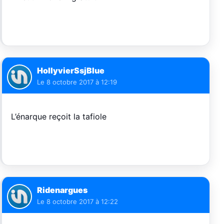
HollyvierSsjBlue
Le
8 octobre 2017 à 12:19
L’énarque reçoit la tafiole
Ridenargues
Le
8 octobre 2017 à 12:22