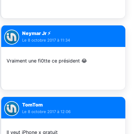
Neymar Jr ⚡️
Le
8 octobre 2017 à 11:34
Vraiment une fi0tte ce président 😂
TomTom
Le
8 octobre 2017 à 12:06
Il veut iPhone x gratuit