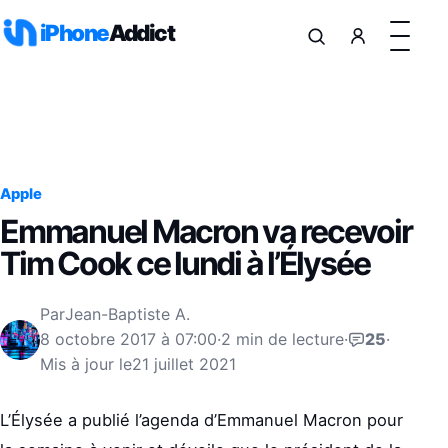
Aller au contenu
iPhone
Addict
Apple
Emmanuel Macron va recevoir
Tim Cook ce lundi à l’Élysée
Par
Jean-Baptiste A.
8 octobre 2017 à 07:00
·
2 min de lecture
·
25
·
Mis à jour le
21 juillet 2021
L’Élysée a publié l’agenda d’Emmanuel Macron pour