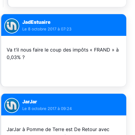
JadEstuaire
Le
8 octobre 2017 à 07:23
Va t’il nous faire le coup des impôts « FRAND » à
0,03% ?
JarJar
Le
8 octobre 2017 à 09:24
JarJar à Pomme de Terre est De Retour avec