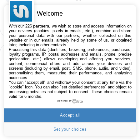
Welcome
iOS 26.6 est disponible, voici les
04
nouveautés
With our 226
partners
, we wish to store and access information on
your devices (cookies, pixels in emails, etc.), combine and share
your personal data with our partners, whether collected on this
website or in our emails, already held by some of us, or obtained
later, including in other contexts.
Processing this data (identifiers, browsing, preferences, purchases,
BONS PLANS LIVE 24H/24
loyalty programs, IP, postal addresses and emails, phone, precise
geolocation, etc.) allows developing and offering you services,
content, commercial offers and ads across your devices and
screens (including by email, post, SMS, phone, audio, and video),
personalising them, measuring their performance, and analysing
Produits High-Tech
audiences.
You can "accept all" and withdraw your consent at any time via the
"cookie" icon
. You can also "set detailed preferences" and object to
Applications
processing activities not subject to consent. These choices remain
valid for 6 months.
powered by
Films iTunes
Accept all
Jeu Red Dead Redemption 2 sur Xbox One
Set your choices
15,9€
23,09€
Cdiscount (Vendeur Tiers)