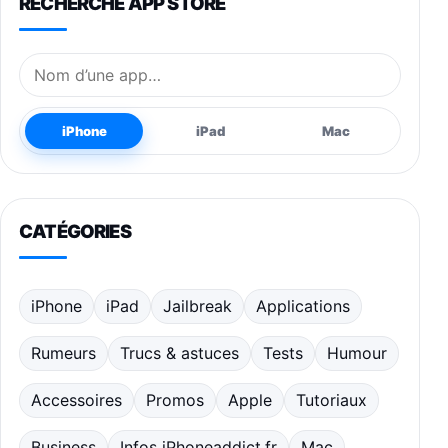
RECHERCHE APP STORE
Nom de l’application
iPhone
iPad
Mac
CATÉGORIES
iPhone
iPad
Jailbreak
Applications
Rumeurs
Trucs & astuces
Tests
Humour
Accessoires
Promos
Apple
Tutoriaux
Business
Infos iPhoneaddict.fr
Mac