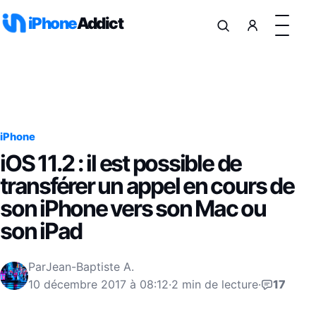
Aller au contenu
iPhone
Addict
iPhone
iOS 11.2 : il est possible de
transférer un appel en cours de
son iPhone vers son Mac ou
son iPad
Par
Jean-Baptiste A.
10 décembre 2017 à 08:12
·
2 min de lecture
·
17