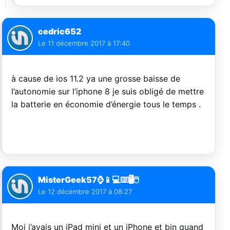
cedric652
Le
11 décembre 2017 à 17:40
à cause de ios 11.2 ya une grosse baisse de
l’autonomie sur l’iphone 8 je suis obligé de mettre
la batterie en économie d’énergie tous le temps .
MisterGeek57⌚️📱💻⌨️🖥🖱
Le
12 décembre 2017 à 08:27
Moi j’avais un iPad mini et un iPhone et bin quand