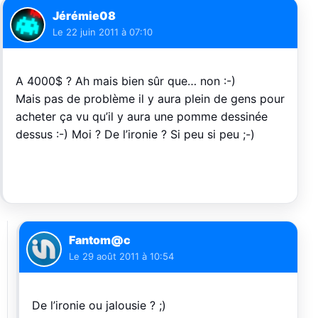
Jérémie08
Le
22 juin 2011 à 07:10
A 4000$ ? Ah mais bien sûr que… non :-)
Mais pas de problème il y aura plein de gens pour
acheter ça vu qu’il y aura une pomme dessinée
dessus :-) Moi ? De l’ironie ? Si peu si peu ;-)
Fantom@c
Le
29 août 2011 à 10:54
De l’ironie ou jalousie ? ;)