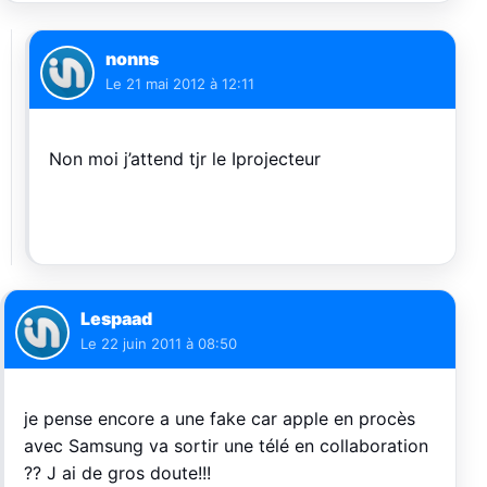
nonns
Le
21 mai 2012 à 12:11
Non moi j’attend tjr le Iprojecteur
Lespaad
Le
22 juin 2011 à 08:50
je pense encore a une fake car apple en procès
avec Samsung va sortir une télé en collaboration
?? J ai de gros doute!!!