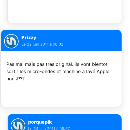
Prizzy
Le
22 juin 2011 à 08:02
Pas mal mais pas tres original. ils vont bientot
sortir les micro-ondes et machine a lavé Apple
non :P??
porquepik
Le
24 juin 2011 à 09:37