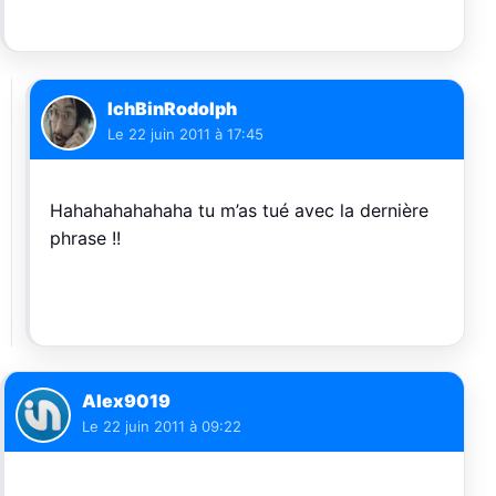
IchBinRodolph
Le
22 juin 2011 à 17:45
Hahahahahahaha tu m’as tué avec la dernière
phrase !!
Alex9019
Le
22 juin 2011 à 09:22