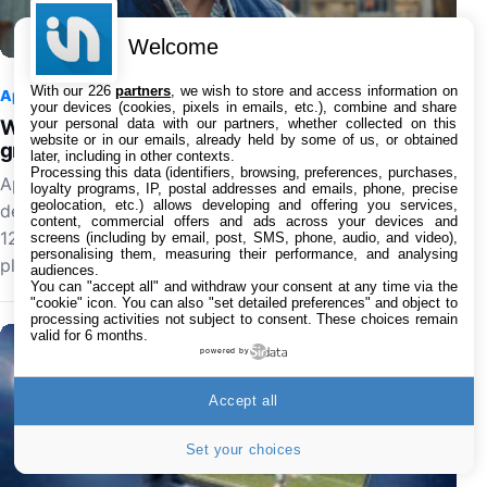
Welcome
With our 226
partners
, we wish to store and access information on
Apple
7 août 2026 à 13:00
0
your devices (cookies, pixels in emails, etc.), combine and share
your personal data with our partners, whether collected on this
Widow’s Bay : Apple TV organise des projections
website or in our emails, already held by some of us, or obtained
gratuites au cinéma pour le final de la saison 1
later, including in other contexts.
Processing this data (identifiers, browsing, preferences, purchases,
Apple TV veut prolonger le succès de Widow's Bay au-
loyalty programs, IP, postal addresses and emails, phone, precise
geolocation, etc.) allows developing and offering you services,
delà du streaming. Le service de streaming organise le
content, commercial offers and ads across your devices and
12 août 2026 des projections gratuites dans
screens (including by email, post, SMS, phone, audio, and video),
personalising them, measuring their performance, and analysing
plusieurs…
audiences.
You can "accept all" and withdraw your consent at any time via the
"cookie" icon
. You can also "set detailed preferences" and object to
processing activities not subject to consent. These choices remain
valid for 6 months.
powered by
Accept all
Set your choices