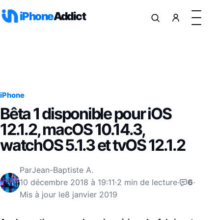
Aller au contenu
iPhone
Addict
iPhone
Bêta 1 disponible pour iOS
12.1.2, macOS 10.14.3,
watchOS 5.1.3 et tvOS 12.1.2
Par
Jean-Baptiste A.
10 décembre 2018 à 19:11
·
2 min de lecture
·
6
·
Mis à jour le
8 janvier 2019