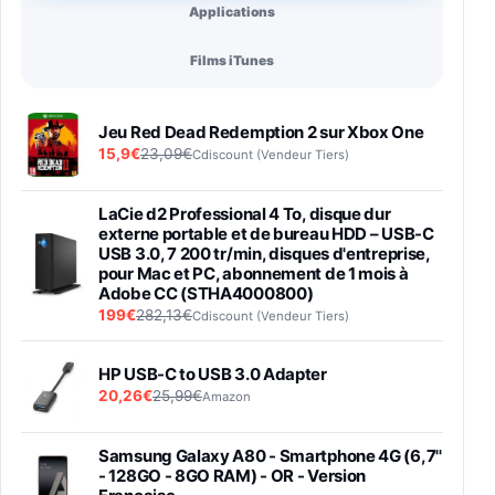
Applications
Films iTunes
Jeu Red Dead Redemption 2 sur Xbox One
15,9€
23,09€
Cdiscount (Vendeur Tiers)
LaCie d2 Professional 4 To, disque dur
externe portable et de bureau HDD – USB-C
USB 3.0, 7 200 tr/min, disques d'entreprise,
pour Mac et PC, abonnement de 1 mois à
Adobe CC (STHA4000800)
199€
282,13€
Cdiscount (Vendeur Tiers)
HP USB-C to USB 3.0 Adapter
20,26€
25,99€
Amazon
Samsung Galaxy A80 - Smartphone 4G (6,7''
- 128GO - 8GO RAM) - OR - Version