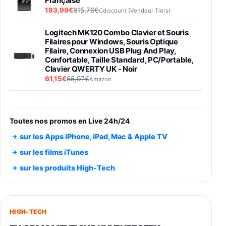
Française
193,99€
815,76€
Cdiscount (Vendeur Tiers)
Logitech MK120 Combo Clavier et Souris
Filaires pour Windows, Souris Optique
Filaire, Connexion USB Plug And Play,
Confortable, Taille Standard, PC/Portable,
Clavier QWERTY UK - Noir
61,15€
65,97€
Amazon
PIONEER PLX-500 Blanche - Platine vinyle à
entraénement direct 3 vitesses (33-45-78
trs/min) avec pre-ampli intégré et port USB
Toutes nos promos en Live 24h/24
348,99€
384,71€
Amazon
sur les Apps iPhone, iPad, Mac & Apple TV
Smartphone SAMSUNG Galaxy S26 Ultra
sur les films iTunes
Noir 256Go
sur les produits High-Tech
891,99€
1199€
Fnac (Vendeur Tiers)
Smartphone SAMSUNG Galaxy S26+ Violet
256Go
HIGH-TECH
749,99€
1240,43€
Fnac (Vendeur Tiers)