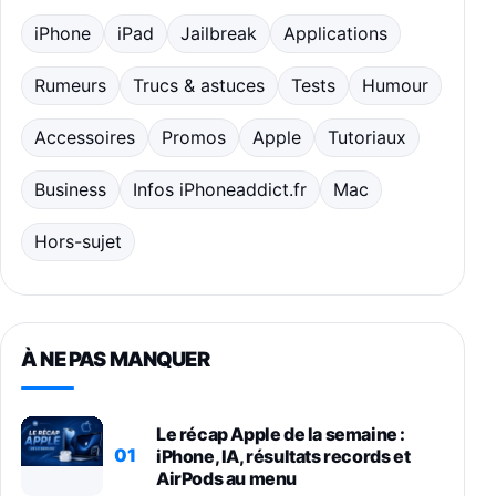
iPhone
iPad
Jailbreak
Applications
Rumeurs
Trucs & astuces
Tests
Humour
Accessoires
Promos
Apple
Tutoriaux
Business
Infos iPhoneaddict.fr
Mac
Hors-sujet
À NE PAS MANQUER
Le récap Apple de la semaine :
01
iPhone, IA, résultats records et
AirPods au menu