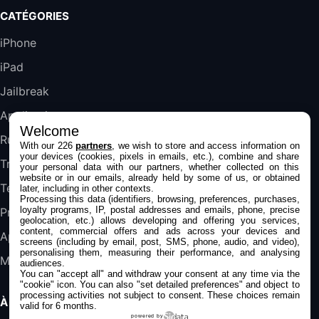
Galaxy S25 FE 6,7\" 5G Nano SIM 128 Go
CATÉGORIES
Blanc
489,99€
647,51€
Fnac (Vendeur Tiers)
iPhone
iPad
DeLonghi ECAM290.22.b
357,4€
389,7€
Cdiscount (Vendeur Tiers)
Jailbreak
Applications
Welcome
Jeu FIFA 20 sur PC (code à télécharger)
Rumeurs
With our 226
partners
, we wish to store and access information on
45,98€
57,99€
Rue Du Commerce (Vendeur Tiers)
your devices (cookies, pixels in emails, etc.), combine and share
Trucs & astuces
your personal data with our partners, whether collected on this
website or in our emails, already held by some of us, or obtained
Tests
later, including in other contexts.
Processing this data (identifiers, browsing, preferences, purchases,
loyalty programs, IP, postal addresses and emails, phone, precise
Promos
geolocation, etc.) allows developing and offering you services,
content, commercial offers and ads across your devices and
Apple
screens (including by email, post, SMS, phone, audio, and video),
personalising them, measuring their performance, and analysing
Mac
audiences.
You can "accept all" and withdraw your consent at any time via the
"cookie" icon
. You can also "set detailed preferences" and object to
processing activities not subject to consent. These choices remain
À PROPOS
valid for 6 months.
powered by