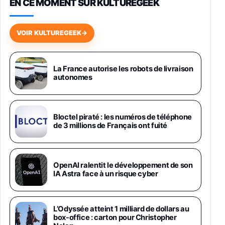
EN CE MOMENT SUR KULTUREGEEK
Galaxy S26 256 Go Bleu
648,63€
834,71€
Fnac (Vendeur Tiers)
VOIR KULTUREGEEK
→
Samsung Galaxy Miracle Ultra, Smartphone
Android 5G avec Galaxy AI, 512 Go,
Chargeur Secteur Rapide 25W Inclus,
La France autorise les robots de livraison
autonomes
Smartphone déverrouillé, Noir, Version FR
1019€
1399€
Fnac (Vendeur Tiers)
Galaxy S26 Ultra 512 Go Bleu
Bloctel piraté : les numéros de téléphone
1019€
1399€
de 3 millions de Français ont fuité
Fnac (Vendeur Tiers)
Galaxy S26 Ultra 256 Go Violet
OpenAI ralentit le développement de son
892€
1199€
Fnac (Vendeur Tiers)
IA Astra face à un risque cyber
Philips SHK2000BL - Casque Enfant - Bleu &
Répartiteur Audio 5 Casques, Blanc
L’Odyssée atteint 1 milliard de dollars au
24,94€
29,96€
Fnac (Vendeur Tiers)
box-office : carton pour Christopher