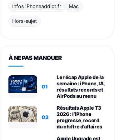
Infos iPhoneaddict.fr
Mac
Hors-sujet
À NE PAS MANQUER
Le récap Apple de la
semaine : iPhone, IA,
01
résultats records et
AirPods au menu
Résultats Apple T3
2026 : l’iPhone
02
progresse, record
du chiffre d’affaires
Apple Upgrade est