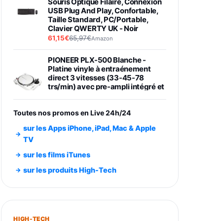
Souris Optique Filaire, Connexion
USB Plug And Play, Confortable,
Taille Standard, PC/Portable,
Clavier QWERTY UK - Noir
61,15€
65,97€
Amazon
PIONEER PLX-500 Blanche -
Platine vinyle à entraénement
direct 3 vitesses (33-45-78
trs/min) avec pre-ampli intégré et
port USB
348,99€
384,71€
Amazon
Toutes nos promos en Live 24h/24
Smartphone SAMSUNG Galaxy
sur les Apps iPhone, iPad, Mac & Apple
S26 Ultra Noir 256Go
TV
891,99€
1199€
Fnac (Vendeur Tiers)
sur les films iTunes
Smartphone SAMSUNG Galaxy
sur les produits High-Tech
S26+ Violet 256Go
749,99€
1240,43€
Fnac (Vendeur Tiers)
Galaxy S26 256 Go Bleu
HIGH-TECH