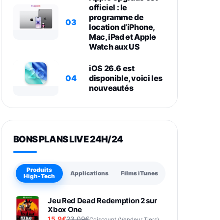
officiel : le
programme de
03
location d’iPhone,
Mac, iPad et Apple
Watch aux US
iOS 26.6 est
04
disponible, voici les
nouveautés
BONS PLANS LIVE 24H/24
Produits
Applications
Films iTunes
High-Tech
Jeu Red Dead Redemption 2 sur
Xbox One
15,9€
23,09€
Cdiscount (Vendeur Tiers)