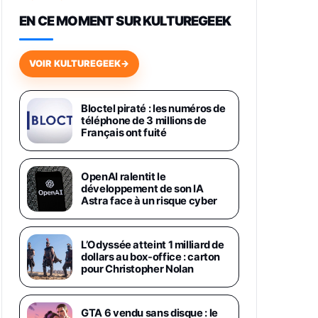
648,63€
834,71€
Fnac (Vendeur Tiers)
EN CE MOMENT SUR KULTUREGEEK
Samsung Galaxy Miracle Ultra,
Smartphone Android 5G avec
VOIR KULTUREGEEK
→
Galaxy AI, 512 Go, Chargeur
Secteur Rapide 25W Inclus,
Smartphone déverrouillé, Noir,
Version FR
Bloctel piraté : les numéros de
1019€
1399€
téléphone de 3 millions de
Fnac (Vendeur Tiers)
Français ont fuité
Galaxy S26 Ultra 512 Go Bleu
1019€
1399€
Fnac (Vendeur Tiers)
OpenAI ralentit le
développement de son IA
Astra face à un risque cyber
Galaxy S26 Ultra 256 Go Violet
892€
1199€
Fnac (Vendeur Tiers)
L’Odyssée atteint 1 milliard de
dollars au box-office : carton
Philips SHK2000BL - Casque
pour Christopher Nolan
Enfant - Bleu & Répartiteur Audio
5 Casques, Blanc
24,94€
29,96€
Fnac (Vendeur Tiers)
GTA 6 vendu sans disque : le