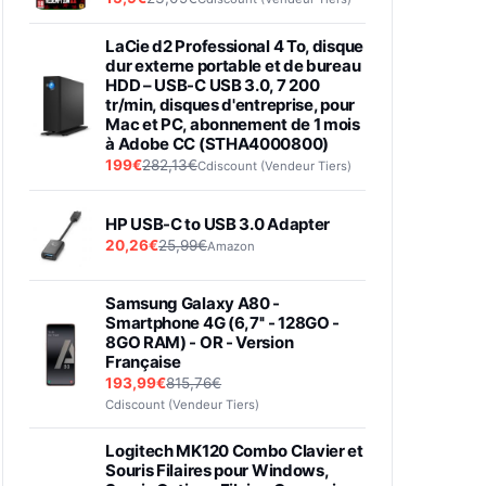
LaCie d2 Professional 4 To, disque
dur externe portable et de bureau
HDD – USB-C USB 3.0, 7 200
tr/min, disques d'entreprise, pour
Mac et PC, abonnement de 1 mois
à Adobe CC (STHA4000800)
199€
282,13€
Cdiscount (Vendeur Tiers)
HP USB-C to USB 3.0 Adapter
20,26€
25,99€
Amazon
Samsung Galaxy A80 -
Smartphone 4G (6,7'' - 128GO -
8GO RAM) - OR - Version
Française
193,99€
815,76€
Cdiscount (Vendeur Tiers)
Logitech MK120 Combo Clavier et
Souris Filaires pour Windows,