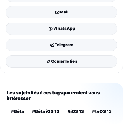
Mail
WhatsApp
Telegram
Copier le lien
Les sujets liés à ces tags pourraient vous
intéresser
#Bêta
#Bêta iOS 13
#iOS 13
#tvOS 13