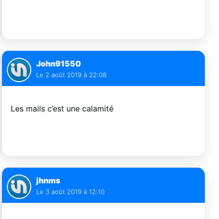
John91550
Le
2 août 2019 à 22:08
Les mails c’est une calamité
jhnms
Le
3 août 2019 à 12:10