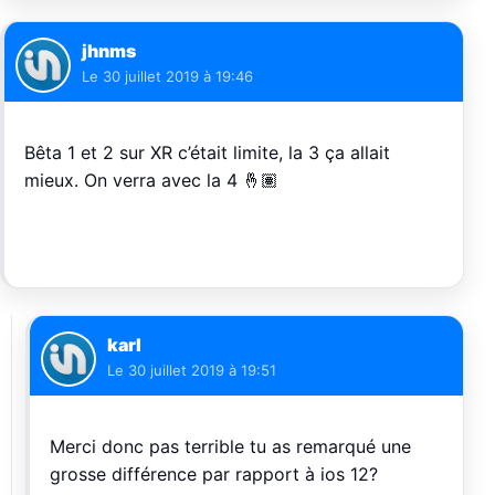
jhnms
Le
30 juillet 2019 à 19:46
Bêta 1 et 2 sur XR c’était limite, la 3 ça allait
mieux. On verra avec la 4 🤞🏽
karl
Le
30 juillet 2019 à 19:51
Merci donc pas terrible tu as remarqué une
grosse différence par rapport à ios 12?