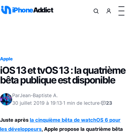
Aller au contenu
iPhone
Addict
Apple
iOS 13 et tvOS 13 : la quatrième
bêta publique est disponible
Par
Jean-Baptiste A.
30 juillet 2019 à 19:13
·
1 min de lecture
·
23
Juste après
la cinquième bêta de watchOS 6 pour
les développeurs
, Apple propose la quatrième bêta