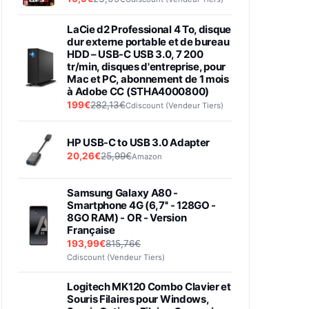
LaCie d2 Professional 4 To, disque
dur externe portable et de bureau
HDD – USB-C USB 3.0, 7 200
tr/min, disques d'entreprise, pour
Mac et PC, abonnement de 1 mois
à Adobe CC (STHA4000800)
199€
282,13€
Cdiscount (Vendeur Tiers)
HP USB-C to USB 3.0 Adapter
20,26€
25,99€
Amazon
Samsung Galaxy A80 -
Smartphone 4G (6,7'' - 128GO -
8GO RAM) - OR - Version
Française
193,99€
815,76€
Cdiscount (Vendeur Tiers)
Logitech MK120 Combo Clavier et
Souris Filaires pour Windows,