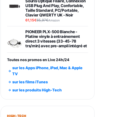
Souris Optique Filaire, Connexion
USB Plug And Play, Confortable,
Taille Standard, PC/Portable,
Clavier QWERTY UK - Noir
61,15€
65,97€
Amazon
PIONEER PLX-500 Blanche -
Platine vinyle à entraénement
direct 3 vitesses (33-45-78
trs/min) avec pre-ampli intégré et
port USB
348,99€
384,71€
Amazon
Toutes nos promos en Live 24h/24
Smartphone SAMSUNG Galaxy
sur les Apps iPhone, iPad, Mac & Apple
S26 Ultra Noir 256Go
TV
891,99€
1199€
Fnac (Vendeur Tiers)
sur les films iTunes
Smartphone SAMSUNG Galaxy
sur les produits High-Tech
S26+ Violet 256Go
749,99€
1240,43€
Fnac (Vendeur Tiers)
Galaxy S26 256 Go Bleu
HIGH-TECH