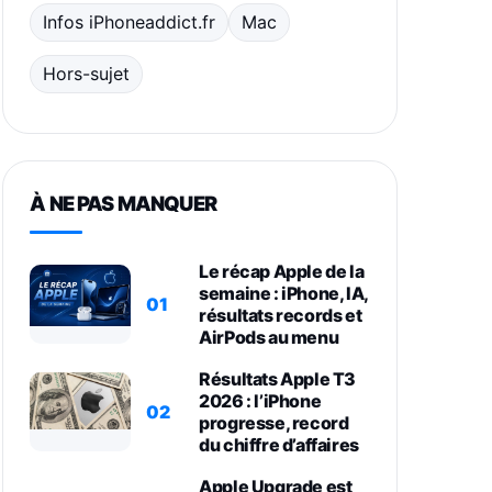
Infos iPhoneaddict.fr
Mac
Hors-sujet
À NE PAS MANQUER
Le récap Apple de la
semaine : iPhone, IA,
01
résultats records et
AirPods au menu
Résultats Apple T3
2026 : l’iPhone
02
progresse, record
du chiffre d’affaires
Apple Upgrade est