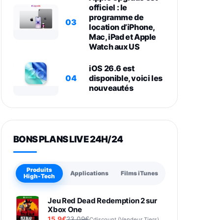
officiel : le
programme de
03
location d’iPhone,
Mac, iPad et Apple
Watch aux US
iOS 26.6 est
04
disponible, voici les
nouveautés
BONS PLANS LIVE 24H/24
Produits
Applications
Films iTunes
High-Tech
Jeu Red Dead Redemption 2 sur
Xbox One
15,9€
23,09€
Cdiscount (Vendeur Tiers)