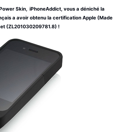
x Power Skin,
iPhoneAddict,
vous a déniché
la
çais a avoir obtenu la certification Apple (Made
revet (ZL201030209781.8) !