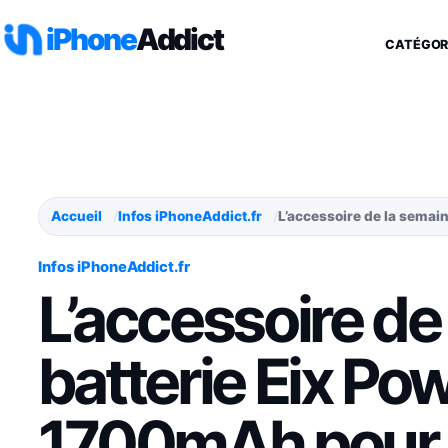
Aller au contenu
iPhone
Addict
CATÉGOR
Accueil
Infos iPhoneAddict.fr
L’accessoire de la semai
Infos iPhoneAddict.fr
L’accessoire de 
batterie Eix Po
1700mAh pour 