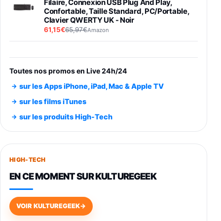
Filaire, Connexion USB Plug And Play,
Confortable, Taille Standard, PC/Portable,
Clavier QWERTY UK - Noir
61,15€
65,97€
Amazon
PIONEER PLX-500 Blanche - Platine vinyle à
entraénement direct 3 vitesses (33-45-78
trs/min) avec pre-ampli intégré et port USB
Toutes nos promos en Live 24h/24
348,99€
384,71€
Amazon
sur les Apps iPhone, iPad, Mac & Apple TV
Smartphone SAMSUNG Galaxy S26 Ultra
sur les films iTunes
Noir 256Go
sur les produits High-Tech
891,99€
1199€
Fnac (Vendeur Tiers)
Smartphone SAMSUNG Galaxy S26+ Violet
256Go
HIGH-TECH
749,99€
1240,43€
Fnac (Vendeur Tiers)
EN CE MOMENT SUR KULTUREGEEK
Galaxy S26 256 Go Bleu
648,63€
834,71€
Fnac (Vendeur Tiers)
VOIR KULTUREGEEK
→