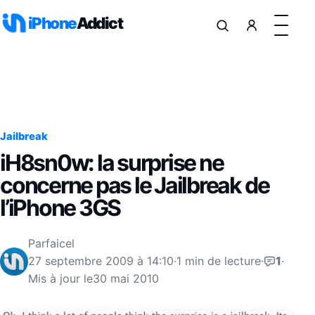
Aller au contenu
iPhone
Addict
Jailbreak
iH8sn0w: la surprise ne
concerne pas le Jailbreak de
l’iPhone 3GS
Par
faicel
27 septembre 2009 à 14:10
·
1 min de lecture
·
1
·
Mis à jour le
30 mai 2010