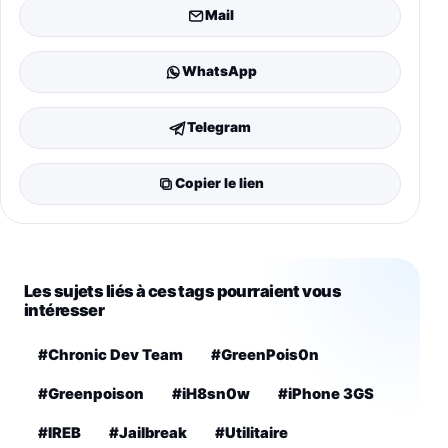
Mail
WhatsApp
Telegram
Copier le lien
Les sujets liés à ces tags pourraient vous
intéresser
#Chronic Dev Team
#GreenPois0n
#Greenpoison
#iH8sn0w
#iPhone 3GS
#IREB
#Jailbreak
#Utilitaire