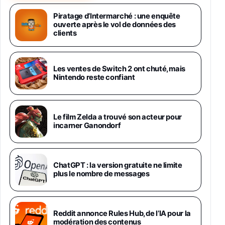
Samsung Galaxy Miracle Ultra, Smartphone
Android 5G avec Galaxy AI, 512 Go,
Piratage d’Intermarché : une enquête
Chargeur Secteur Rapide 25W Inclus,
ouverte après le vol de données des
Smartphone déverrouillé, Noir, Version FR
clients
1019€
1399€
Fnac (Vendeur Tiers)
Galaxy S26 Ultra 512 Go Bleu
Les ventes de Switch 2 ont chuté, mais
1019€
1399€
Nintendo reste confiant
Fnac (Vendeur Tiers)
Galaxy S26 Ultra 256 Go Violet
Le film Zelda a trouvé son acteur pour
892€
1199€
Fnac (Vendeur Tiers)
incarner Ganondorf
Philips SHK2000BL - Casque Enfant - Bleu &
Répartiteur Audio 5 Casques, Blanc
24,94€
29,96€
ChatGPT : la version gratuite ne limite
Fnac (Vendeur Tiers)
plus le nombre de messages
Asus RT-AC59U Routeur sans Fil Double
Bande Gigabit (Serveur et Client VPN, Triple
Vlan, Mode Point d'accès et Bridge, contrôle
Reddit annonce Rules Hub, de l’IA pour la
Parental, Qos)
modération des contenus
39,72€
50,42€
Amazon