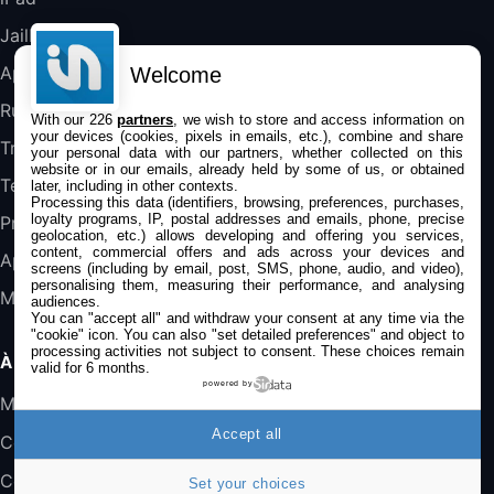
DeLonghi ECAM290.22.b
357,4€
389,7€
Cdiscount (Vendeur Tiers)
Jailbreak
Applications
Welcome
Jeu FIFA 20 sur PC (code à télécharger)
Rumeurs
With our 226
partners
, we wish to store and access information on
45,98€
57,99€
Rue Du Commerce (Vendeur Tiers)
your devices (cookies, pixels in emails, etc.), combine and share
Trucs & astuces
your personal data with our partners, whether collected on this
website or in our emails, already held by some of us, or obtained
Tests
later, including in other contexts.
Processing this data (identifiers, browsing, preferences, purchases,
loyalty programs, IP, postal addresses and emails, phone, precise
Promos
geolocation, etc.) allows developing and offering you services,
content, commercial offers and ads across your devices and
Apple
screens (including by email, post, SMS, phone, audio, and video),
personalising them, measuring their performance, and analysing
Mac
audiences.
You can "accept all" and withdraw your consent at any time via the
"cookie" icon
. You can also "set detailed preferences" and object to
processing activities not subject to consent. These choices remain
À PROPOS
valid for 6 months.
powered by
Mentions légales
Accept all
Confidentialité
Contact
Set your choices