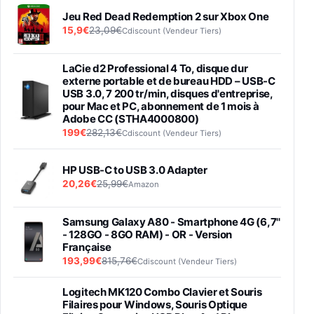
Jeu Red Dead Redemption 2 sur Xbox One
15,9€
23,09€
Cdiscount (Vendeur Tiers)
LaCie d2 Professional 4 To, disque dur
externe portable et de bureau HDD – USB-C
USB 3.0, 7 200 tr/min, disques d'entreprise,
pour Mac et PC, abonnement de 1 mois à
Adobe CC (STHA4000800)
199€
282,13€
Cdiscount (Vendeur Tiers)
HP USB-C to USB 3.0 Adapter
20,26€
25,99€
Amazon
Samsung Galaxy A80 - Smartphone 4G (6,7''
- 128GO - 8GO RAM) - OR - Version
Française
193,99€
815,76€
Cdiscount (Vendeur Tiers)
Logitech MK120 Combo Clavier et Souris
Filaires pour Windows, Souris Optique