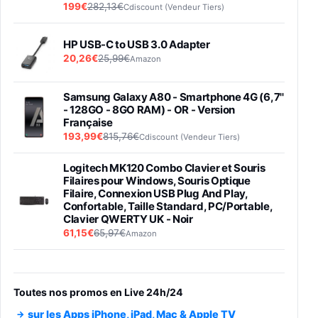
199€
282,13€
Cdiscount (Vendeur Tiers)
HP USB-C to USB 3.0 Adapter
20,26€
25,99€
Amazon
Samsung Galaxy A80 - Smartphone 4G (6,7''
- 128GO - 8GO RAM) - OR - Version
Française
193,99€
815,76€
Cdiscount (Vendeur Tiers)
Logitech MK120 Combo Clavier et Souris
Filaires pour Windows, Souris Optique
Filaire, Connexion USB Plug And Play,
Confortable, Taille Standard, PC/Portable,
Clavier QWERTY UK - Noir
61,15€
65,97€
Amazon
PIONEER PLX-500 Blanche - Platine vinyle à
entraénement direct 3 vitesses (33-45-78
trs/min) avec pre-ampli intégré et port USB
Toutes nos promos en Live 24h/24
348,99€
384,71€
Amazon
sur les Apps iPhone, iPad, Mac & Apple TV