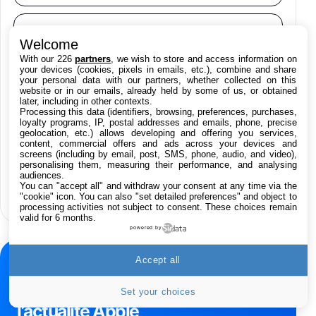
Galaxy S26 Ultra 256 Go Violet
L’Odyssée atteint 1 milliard de dollars au
892€
1199€
Fnac (Vendeur Tiers)
Welcome
box-office : carton pour Christopher
Nolan
With our 226
partners
, we wish to store and access information on
your devices (cookies, pixels in emails, etc.), combine and share
Philips SHK2000BL - Casque Enfant - Bleu &
your personal data with our partners, whether collected on this
Répartiteur Audio 5 Casques, Blanc
website or in our emails, already held by some of us, or obtained
later, including in other contexts.
24,94€
29,96€
GTA 6 vendu sans disque : le patron de
Fnac (Vendeur Tiers)
Processing this data (identifiers, browsing, preferences, purchases,
Take-Two justifie ce choix
loyalty programs, IP, postal addresses and emails, phone, precise
geolocation, etc.) allows developing and offering you services,
Asus RT-AC59U Routeur sans Fil Double
content, commercial offers and ads across your devices and
Bande Gigabit (Serveur et Client VPN, Triple
screens (including by email, post, SMS, phone, audio, and video),
Vlan, Mode Point d'accès et Bridge, contrôle
personalising them, measuring their performance, and analysing
SK Hynix investit 38 milliards de dollars
Parental, Qos)
audiences.
dans deux nouvelles usines de mémoire
You can "accept all" and withdraw your consent at any time via the
39,72€
50,42€
Amazon
face au boom de l’IA
"cookie" icon
. You can also "set detailed preferences" and object to
processing activities not subject to consent. These choices remain
valid for 6 months.
Panasonic KX-TG6822 Téléphones Sans fil
powered by
Répondeur Ecran [Version Française]
31,67€
47,96€
Amazon
Accept all
NEWSLETTER
Smartphone APPLE iPhone 15 Noir 128Go
Ne manquez rien de
Set your choices
489,99€
499,99€
Boulanger
l’actualité Apple