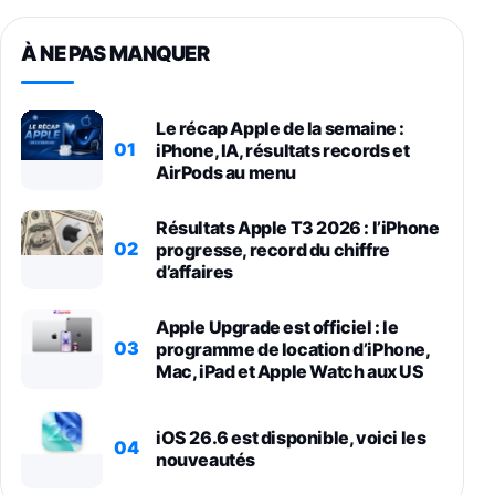
À NE PAS MANQUER
Le récap Apple de la semaine :
01
iPhone, IA, résultats records et
AirPods au menu
Résultats Apple T3 2026 : l’iPhone
02
progresse, record du chiffre
d’affaires
Apple Upgrade est officiel : le
03
programme de location d’iPhone,
Mac, iPad et Apple Watch aux US
iOS 26.6 est disponible, voici les
04
nouveautés