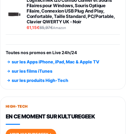
Logitech MK120 Combo Clavier et Souris
Filaires pour Windows, Souris Optique
Filaire, Connexion USB Plug And Play,
Confortable, Taille Standard, PC/Portable,
Clavier QWERTY UK - Noir
61,15€
65,97€
Amazon
PIONEER PLX-500 Blanche - Platine vinyle à
entraénement direct 3 vitesses (33-45-78
trs/min) avec pre-ampli intégré et port USB
Toutes nos promos en Live 24h/24
348,99€
384,71€
Amazon
sur les Apps iPhone, iPad, Mac & Apple TV
Smartphone SAMSUNG Galaxy S26 Ultra
sur les films iTunes
Noir 256Go
sur les produits High-Tech
891,99€
1199€
Fnac (Vendeur Tiers)
Smartphone SAMSUNG Galaxy S26+ Violet
256Go
HIGH-TECH
749,99€
1240,43€
Fnac (Vendeur Tiers)
EN CE MOMENT SUR KULTUREGEEK
Galaxy S26 256 Go Bleu
648,63€
834,71€
Fnac (Vendeur Tiers)