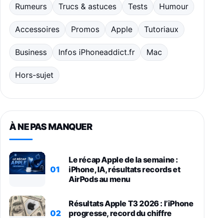
Rumeurs
Trucs & astuces
Tests
Humour
Accessoires
Promos
Apple
Tutoriaux
Business
Infos iPhoneaddict.fr
Mac
Hors-sujet
À NE PAS MANQUER
Le récap Apple de la semaine :
01
iPhone, IA, résultats records et
AirPods au menu
Résultats Apple T3 2026 : l’iPhone
02
progresse, record du chiffre