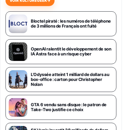
VOIR KULTUREGEEK
→
Samsung Galaxy Miracle Ultra, Smartphone
Android 5G avec Galaxy AI, 512 Go,
Chargeur Secteur Rapide 25W Inclus,
Bloctel piraté : les numéros de téléphone
de 3 millions de Français ont fuité
Smartphone déverrouillé, Noir, Version FR
1019€
1399€
Fnac (Vendeur Tiers)
Galaxy S26 Ultra 512 Go Bleu
OpenAI ralentit le développement de son
1019€
1399€
IA Astra face à un risque cyber
Fnac (Vendeur Tiers)
Galaxy S26 Ultra 256 Go Violet
L’Odyssée atteint 1 milliard de dollars au
892€
1199€
Fnac (Vendeur Tiers)
box-office : carton pour Christopher
Nolan
Philips SHK2000BL - Casque Enfant - Bleu &
Répartiteur Audio 5 Casques, Blanc
24,94€
29,96€
GTA 6 vendu sans disque : le patron de
Fnac (Vendeur Tiers)
Take-Two justifie ce choix
Asus RT-AC59U Routeur sans Fil Double
Bande Gigabit (Serveur et Client VPN, Triple
Vlan, Mode Point d'accès et Bridge, contrôle