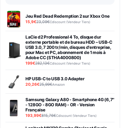
Jeu Red Dead Redemption 2 sur Xbox One
15,9€
23,09€
Cdiscount (Vendeur Tiers)
LaCie d2 Professional 4 To, disque dur
externe portable et de bureau HDD – USB-C
USB 3.0, 7 200 tr/min, disques d'entreprise,
pour Mac et PC, abonnement de 1 mois à
Adobe CC (STHA4000800)
199€
282,13€
Cdiscount (Vendeur Tiers)
HP USB-C to USB 3.0 Adapter
20,26€
25,99€
Amazon
Samsung Galaxy A80 - Smartphone 4G (6,7''
- 128GO - 8GO RAM) - OR - Version
Française
193,99€
815,76€
Cdiscount (Vendeur Tiers)