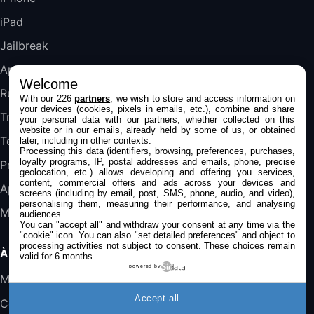
iPad
DeLonghi ECAM290.22.b
357,4€
389,7€
Cdiscount (Vendeur Tiers)
Jailbreak
Applications
Welcome
Jeu FIFA 20 sur PC (code à télécharger)
Rumeurs
With our 226
partners
, we wish to store and access information on
45,98€
57,99€
Rue Du Commerce (Vendeur Tiers)
your devices (cookies, pixels in emails, etc.), combine and share
Trucs & astuces
your personal data with our partners, whether collected on this
website or in our emails, already held by some of us, or obtained
Tests
later, including in other contexts.
Processing this data (identifiers, browsing, preferences, purchases,
loyalty programs, IP, postal addresses and emails, phone, precise
Promos
geolocation, etc.) allows developing and offering you services,
content, commercial offers and ads across your devices and
Apple
screens (including by email, post, SMS, phone, audio, and video),
personalising them, measuring their performance, and analysing
Mac
audiences.
You can "accept all" and withdraw your consent at any time via the
"cookie" icon
. You can also "set detailed preferences" and object to
processing activities not subject to consent. These choices remain
À PROPOS
valid for 6 months.
powered by
Mentions légales
Accept all
Confidentialité