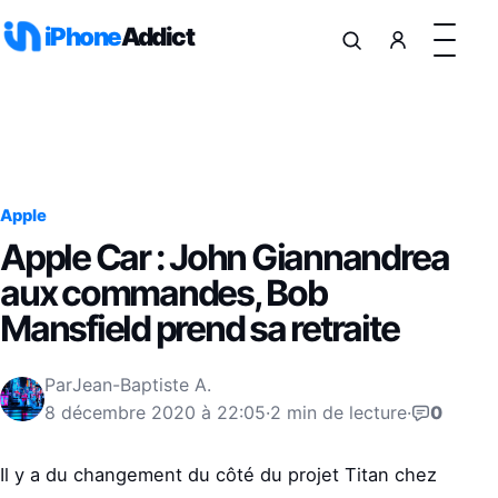
Aller au contenu
iPhone
Addict
Apple
Apple Car : John Giannandrea
aux commandes, Bob
Mansfield prend sa retraite
Par
Jean-Baptiste A.
8 décembre 2020 à 22:05
·
2 min de lecture
·
0
Il y a du changement du côté du projet Titan chez