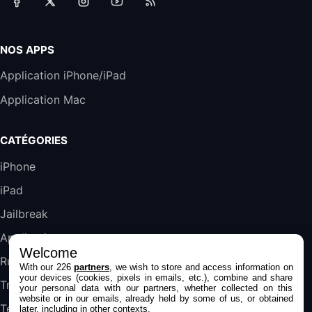
Accessoire iRobot Roomba - Kit de
Rémplacement Roomba Séries 600
19,9€
23,99€
Amazon
NOS APPS
Harman Kardon SoundSticks 5 Haut-Parleur
Application iPhone/iPad
Bluetooth, Noir
Application Mac
289,47€
317,71€
Boulanger
Galaxy S25 FE 6,7\" 5G Nano SIM 128 Go
CATÉGORIES
Blanc
489,99€
647,51€
Fnac (Vendeur Tiers)
iPhone
iPad
DeLonghi ECAM290.22.b
357,4€
389,7€
Cdiscount (Vendeur Tiers)
Jailbreak
Applications
Welcome
Jeu FIFA 20 sur PC (code à télécharger)
Rumeurs
With our 226
partners
, we wish to store and access information on
45,98€
57,99€
Rue Du Commerce (Vendeur Tiers)
your devices (cookies, pixels in emails, etc.), combine and share
Trucs & astuces
your personal data with our partners, whether collected on this
website or in our emails, already held by some of us, or obtained
Tests
later, including in other contexts.