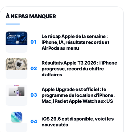
À NE PAS MANQUER
Le récap Apple de la semaine :
01
iPhone, IA, résultats records et
AirPods au menu
Résultats Apple T3 2026 : l’iPhone
02
progresse, record du chiffre
d’affaires
Apple Upgrade est officiel : le
03
programme de location d’iPhone,
Mac, iPad et Apple Watch aux US
iOS 26.6 est disponible, voici les
04
nouveautés