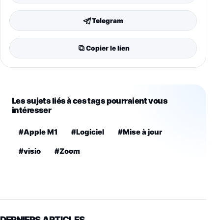
Telegram
Copier le lien
Les sujets liés à ces tags pourraient vous
intéresser
#Apple M1
#Logiciel
#Mise à jour
#visio
#Zoom
DERNIERS ARTICLES