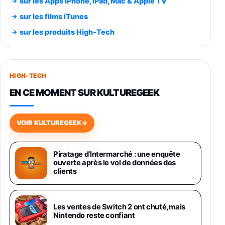
sur les Apps iPhone, iPad, Mac & Apple TV
Smartphone SAMSUNG Galaxy S26 Ultra
sur les films iTunes
Noir 256Go
sur les produits High-Tech
891,99€
1199€
Fnac (Vendeur Tiers)
Smartphone SAMSUNG Galaxy S26+ Violet
256Go
HIGH-TECH
749,99€
1240,43€
Fnac (Vendeur Tiers)
EN CE MOMENT SUR KULTUREGEEK
Galaxy S26 256 Go Bleu
648,63€
834,71€
Fnac (Vendeur Tiers)
VOIR KULTUREGEEK
→
Samsung Galaxy Miracle Ultra, Smartphone
Android 5G avec Galaxy AI, 512 Go,
Piratage d’Intermarché : une enquête
Chargeur Secteur Rapide 25W Inclus,
ouverte après le vol de données des
Smartphone déverrouillé, Noir, Version FR
clients
1019€
1399€
Fnac (Vendeur Tiers)
Galaxy S26 Ultra 512 Go Bleu
Les ventes de Switch 2 ont chuté, mais
1019€
1399€
Nintendo reste confiant
Fnac (Vendeur Tiers)