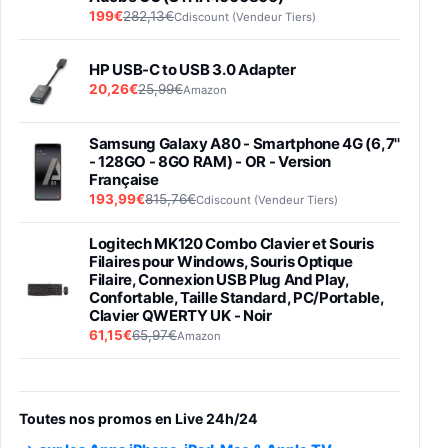
199€
282,13€
Cdiscount (Vendeur Tiers)
HP USB-C to USB 3.0 Adapter
20,26€
25,99€
Amazon
Samsung Galaxy A80 - Smartphone 4G (6,7''
- 128GO - 8GO RAM) - OR - Version
Française
193,99€
815,76€
Cdiscount (Vendeur Tiers)
Logitech MK120 Combo Clavier et Souris
Filaires pour Windows, Souris Optique
Filaire, Connexion USB Plug And Play,
Confortable, Taille Standard, PC/Portable,
Clavier QWERTY UK - Noir
61,15€
65,97€
Amazon
PIONEER PLX-500 Blanche - Platine vinyle à
entraénement direct 3 vitesses (33-45-78
trs/min) avec pre-ampli intégré et port USB
Toutes nos promos en Live 24h/24
348,99€
384,71€
Amazon