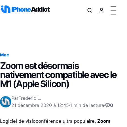
Aller au contenu
iPhone
Addict
Mac
Zoom est désormais
nativement compatible avec le
M1 (Apple Silicon)
Par
Frederic L.
21 décembre 2020 à 12:45
·
1 min de lecture
·
0
Logiciel de visioconférence ultra populaire,
Zoom