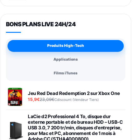
BONS PLANS LIVE 24H/24
Produits High-Tech
Applications
Films iTunes
Jeu Red Dead Redemption 2 sur Xbox One
15,9€
23,09€
Cdiscount (Vendeur Tiers)
LaCie d2 Professional 4 To, disque dur
externe portable et de bureau HDD – USB-C
USB 3.0, 7 200 tr/min, disques d'entreprise,
pour Mac et PC, abonnement de 1 mois à
Adobe CC (STHA4000800)