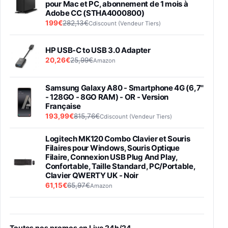
pour Mac et PC, abonnement de 1 mois à
Adobe CC (STHA4000800)
199€
282,13€
Cdiscount (Vendeur Tiers)
HP USB-C to USB 3.0 Adapter
20,26€
25,99€
Amazon
Samsung Galaxy A80 - Smartphone 4G (6,7''
- 128GO - 8GO RAM) - OR - Version
Française
193,99€
815,76€
Cdiscount (Vendeur Tiers)
Logitech MK120 Combo Clavier et Souris
Filaires pour Windows, Souris Optique
Filaire, Connexion USB Plug And Play,
Confortable, Taille Standard, PC/Portable,
Clavier QWERTY UK - Noir
61,15€
65,97€
Amazon
PIONEER PLX-500 Blanche - Platine vinyle à
entraénement direct 3 vitesses (33-45-78
trs/min) avec pre-ampli intégré et port USB
Toutes nos promos en Live 24h/24