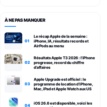
À NE PAS MANQUER
Le récap Apple de la semaine :
01
iPhone, IA, résultats records et
AirPods au menu
Résultats Apple T3 2026 : l’iPhone
02
progresse, record du chiffre
d’affaires
Apple Upgrade est officiel : le
03
programme de location d’iPhone,
Mac, iPad et Apple Watch aux US
iOS 26.6 est disponible, voici les
04