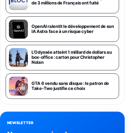
1019€
1399€
de 3 millions de Français ont fuité
Fnac (Vendeur Tiers)
Galaxy S26 Ultra 256 Go Violet
OpenAI ralentit le développement de son
892€
1199€
Fnac (Vendeur Tiers)
IA Astra face à un risque cyber
Philips SHK2000BL - Casque Enfant - Bleu &
Répartiteur Audio 5 Casques, Blanc
L’Odyssée atteint 1 milliard de dollars au
24,94€
29,96€
Fnac (Vendeur Tiers)
box-office : carton pour Christopher
Nolan
Asus RT-AC59U Routeur sans Fil Double
Bande Gigabit (Serveur et Client VPN, Triple
Vlan, Mode Point d'accès et Bridge, contrôle
GTA 6 vendu sans disque : le patron de
Parental, Qos)
Take-Two justifie ce choix
39,72€
50,42€
Amazon
Panasonic KX-TG6822 Téléphones Sans fil
Répondeur Ecran [Version Française]
31,67€
47,96€
Amazon
NEWSLETTER
Smartphone APPLE iPhone 15 Noir 128Go