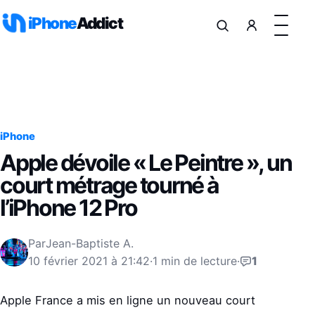
Aller au contenu
iPhone
Addict
iPhone
Apple dévoile « Le Peintre », un
court métrage tourné à
l’iPhone 12 Pro
Par
Jean-Baptiste A.
10 février 2021 à 21:42
·
1 min de lecture
·
1
Apple France a mis en ligne un nouveau court