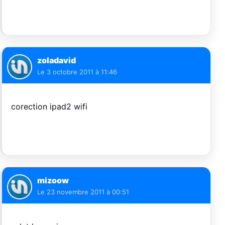
zoladavid
Le
3 octobre 2011 à 11:46
corection ipad2 wifi
mizoow
Le
23 novembre 2011 à 00:51