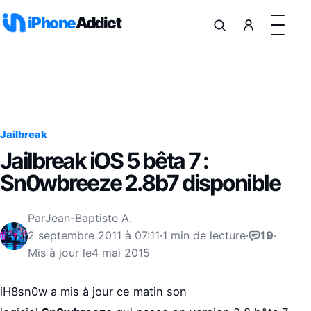
Aller au contenu
iPhone
Addict
Jailbreak
Jailbreak iOS 5 bêta 7 :
Sn0wbreeze 2.8b7 disponible
Par
Jean-Baptiste A.
2 septembre 2011 à 07:11
·
1 min de lecture
·
19
·
Mis à jour le
4 mai 2015
iH8sn0w a mis à jour ce matin son