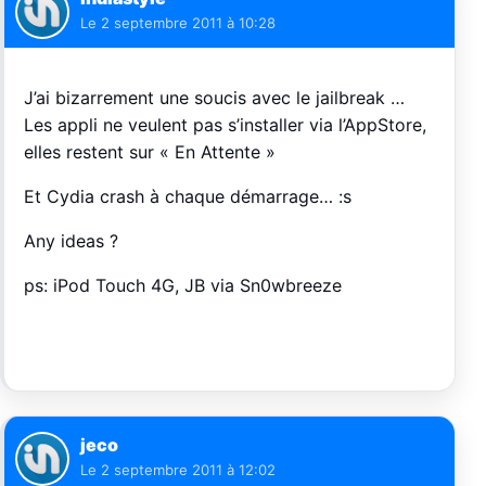
Le
2 septembre 2011 à 10:28
J’ai bizarrement une soucis avec le jailbreak …
Les appli ne veulent pas s’installer via l’AppStore,
elles restent sur « En Attente »
Et Cydia crash à chaque démarrage… :s
Any ideas ?
ps: iPod Touch 4G, JB via Sn0wbreeze
jeco
Le
2 septembre 2011 à 12:02