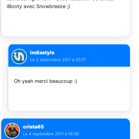
iBooty avec Snowbreeze ;)
indiastyle
Le
2 septembre 2011 à 20:17
Oh yeah merci beaucoup :)
crista65
Le
4 septembre 2011 à 16:00