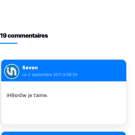
19 commentaires
Seven
Le
2 septembre 2011 à 08:34
iH8sn0w je t’aime.