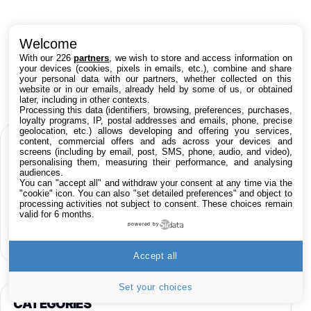
Welcome
With our 226
partners
, we wish to store and access information on
your devices (cookies, pixels in emails, etc.), combine and share
your personal data with our partners, whether collected on this
website or in our emails, already held by some of us, or obtained
later, including in other contexts.
Processing this data (identifiers, browsing, preferences, purchases,
loyalty programs, IP, postal addresses and emails, phone, precise
geolocation, etc.) allows developing and offering you services,
content, commercial offers and ads across your devices and
RECHERCHE APP STORE
screens (including by email, post, SMS, phone, audio, and video),
personalising them, measuring their performance, and analysing
audiences.
You can "accept all" and withdraw your consent at any time via the
Nom de l’application
"cookie" icon
. You can also "set detailed preferences" and object to
processing activities not subject to consent. These choices remain
valid for 6 months.
powered by
iPhone
iPad
Mac
Accept all
Set your choices
CATÉGORIES