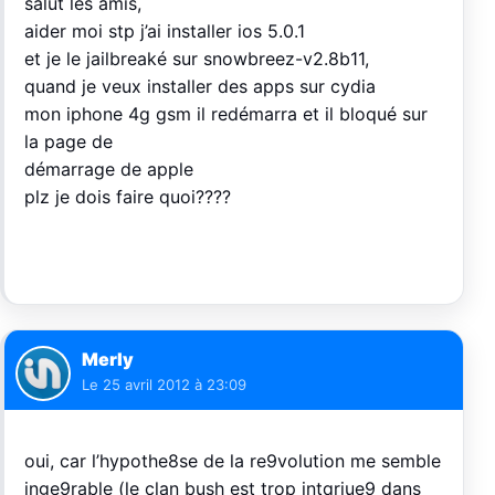
salut les amis,
aider moi stp j’ai installer ios 5.0.1
et je le jailbreaké sur snowbreez-v2.8b11,
quand je veux installer des apps sur cydia
mon iphone 4g gsm il redémarra et il bloqué sur
la page de
démarrage de apple
plz je dois faire quoi????
Merly
Le
25 avril 2012 à 23:09
oui, car l’hypothe8se de la re9volution me semble
inge9rable (le clan bush est trop intqriue9 dans