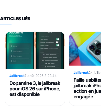
ARTICLES LIÉS
Jailbreak
24 juillet 2
Jailbreak
7 août 2026 à 22:44
Faille usbliter8 
Dopamine 3, le jailbreak
jailbreak iPhone
pour iOS 26 sur iPhone,
action en justic
est disponible
engagée