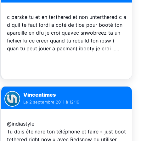
c parske tu et en terthered et non unterthered c a
d quil te faut lordi a coté de tioa pour booté ton
apareille en dfu je croi quavec snwobreez ta un
fichier ki ce creer quand tu rebuild ton ipsw (
quan tu peut jouer a pacman) ibooty je croi …..
Vincentimes
Le
2 septembre 2011 à 12:19
@indiastyle
Tu dois éteindre ton téléphone et faire « just boot
tethered right now » avec Redsnow ou utiliser