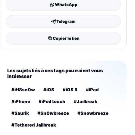
WhatsApp
Telegram
Copier le lien
Les sujets liés à ces tags pourraient vous
intéresser
#iH8sn0w
#iOS
#iOS 5
#iPad
#iPhone
#iPod touch
#Jailbreak
#Saurik
#Sn0wbreeze
#Snowbreeze
#Tethered Jailbreak