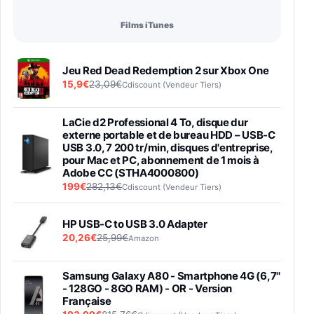
Films iTunes
Jeu Red Dead Redemption 2 sur Xbox One
15,9€
23,09€
Cdiscount (Vendeur Tiers)
LaCie d2 Professional 4 To, disque dur
externe portable et de bureau HDD – USB-C
USB 3.0, 7 200 tr/min, disques d'entreprise,
pour Mac et PC, abonnement de 1 mois à
Adobe CC (STHA4000800)
199€
282,13€
Cdiscount (Vendeur Tiers)
HP USB-C to USB 3.0 Adapter
20,26€
25,99€
Amazon
Samsung Galaxy A80 - Smartphone 4G (6,7''
- 128GO - 8GO RAM) - OR - Version
Française