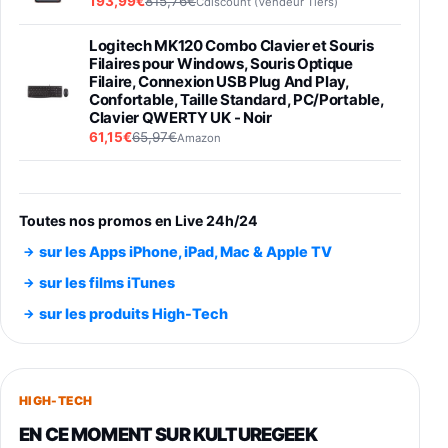
193,99€
815,76€
Cdiscount (Vendeur Tiers)
Logitech MK120 Combo Clavier et Souris
Filaires pour Windows, Souris Optique
Filaire, Connexion USB Plug And Play,
Confortable, Taille Standard, PC/Portable,
Clavier QWERTY UK - Noir
61,15€
65,97€
Amazon
PIONEER PLX-500 Blanche - Platine vinyle à
entraénement direct 3 vitesses (33-45-78
trs/min) avec pre-ampli intégré et port USB
Toutes nos promos en Live 24h/24
348,99€
384,71€
Amazon
sur les Apps iPhone, iPad, Mac & Apple TV
Smartphone SAMSUNG Galaxy S26 Ultra
sur les films iTunes
Noir 256Go
sur les produits High-Tech
891,99€
1199€
Fnac (Vendeur Tiers)
Smartphone SAMSUNG Galaxy S26+ Violet
256Go
HIGH-TECH
749,99€
1240,43€
Fnac (Vendeur Tiers)
EN CE MOMENT SUR KULTUREGEEK