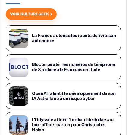
Galaxy S26 256 Go Bleu
648,63€
834,71€
Fnac (Vendeur Tiers)
VOIR KULTUREGEEK
→
Samsung Galaxy Miracle Ultra, Smartphone
Android 5G avec Galaxy AI, 512 Go,
Chargeur Secteur Rapide 25W Inclus,
La France autorise les robots de livraison
autonomes
Smartphone déverrouillé, Noir, Version FR
1019€
1399€
Fnac (Vendeur Tiers)
Galaxy S26 Ultra 512 Go Bleu
Bloctel piraté : les numéros de téléphone
1019€
1399€
de 3 millions de Français ont fuité
Fnac (Vendeur Tiers)
Galaxy S26 Ultra 256 Go Violet
OpenAI ralentit le développement de son
892€
1199€
Fnac (Vendeur Tiers)
IA Astra face à un risque cyber
Philips SHK2000BL - Casque Enfant - Bleu &
Répartiteur Audio 5 Casques, Blanc
L’Odyssée atteint 1 milliard de dollars au
24,94€
29,96€
Fnac (Vendeur Tiers)
box-office : carton pour Christopher
Nolan