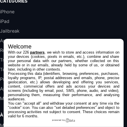
CATÉGORIES
Blanc
489,99€
647,51€
Fnac (Vendeur Tiers)
iPhone
iPad
DeLonghi ECAM290.22.b
357,4€
389,7€
Cdiscount (Vendeur Tiers)
Jailbreak
Applications
Welcome
Jeu FIFA 20 sur PC (code à télécharger)
Rumeurs
With our 226
partners
, we wish to store and access information on
45,98€
57,99€
Rue Du Commerce (Vendeur Tiers)
your devices (cookies, pixels in emails, etc.), combine and share
Trucs & astuces
your personal data with our partners, whether collected on this
website or in our emails, already held by some of us, or obtained
Tests
later, including in other contexts.
Processing this data (identifiers, browsing, preferences, purchases,
loyalty programs, IP, postal addresses and emails, phone, precise
Promos
geolocation, etc.) allows developing and offering you services,
content, commercial offers and ads across your devices and
Apple
screens (including by email, post, SMS, phone, audio, and video),
personalising them, measuring their performance, and analysing
Mac
audiences.
You can "accept all" and withdraw your consent at any time via the
"cookie" icon
. You can also "set detailed preferences" and object to
processing activities not subject to consent. These choices remain
À PROPOS
valid for 6 months.
powered by
Mentions légales