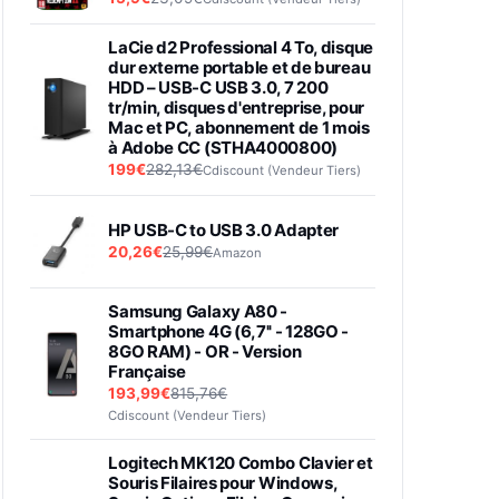
LaCie d2 Professional 4 To, disque
dur externe portable et de bureau
HDD – USB-C USB 3.0, 7 200
tr/min, disques d'entreprise, pour
Mac et PC, abonnement de 1 mois
à Adobe CC (STHA4000800)
199€
282,13€
Cdiscount (Vendeur Tiers)
HP USB-C to USB 3.0 Adapter
20,26€
25,99€
Amazon
Samsung Galaxy A80 -
Smartphone 4G (6,7'' - 128GO -
8GO RAM) - OR - Version
Française
193,99€
815,76€
Cdiscount (Vendeur Tiers)
Logitech MK120 Combo Clavier et
Souris Filaires pour Windows,