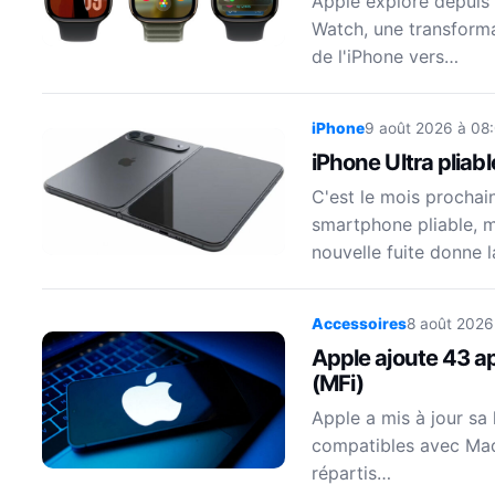
Apple explore depuis 
Watch, une transforma
de l'iPhone vers…
iPhone
9 août 2026 à 08
iPhone Ultra pliabl
C'est le mois prochai
smartphone pliable, m
nouvelle fuite donne 
Accessoires
8 août 2026
Apple ajoute 43 ap
(MFi)
Apple a mis à jour sa 
compatibles avec Made
répartis…