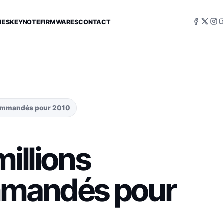
IES
KEYNOTE
FIRMWARES
CONTACT
 commandés pour 2010
millions
ommandés pour