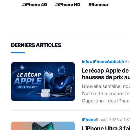
#iPhone 4G
#iPhone HD
#Rumeur
DERNIERS ARTICLES
Infos iPhoneAddict.fr
9 
Le récap Apple de 
hausses de prix 
Nouvelle semaine, no
l'actualité a encore t
Cupertino : des iPhon
iPhone
9 août 2026 à 19:
L’iPhone Ultra 3 fa