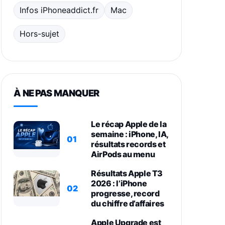
Infos iPhoneaddict.fr
Mac
Hors-sujet
À NE PAS MANQUER
Le récap Apple de la
semaine : iPhone, IA,
01
résultats records et
AirPods au menu
Résultats Apple T3
2026 : l’iPhone
02
progresse, record
du chiffre d’affaires
Apple Upgrade est