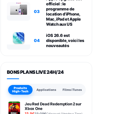
officiel : le
programme de
03
location d’iPhone,
Mac, iPad et Apple
Watch aux US
iOS 26.6 est
04
disponible, voici les
nouveautés
BONS PLANS LIVE 24H/24
Produits
Applications
Films iTunes
High-Tech
Jeu Red Dead Redemption 2 sur
Xbox One
15,9€
23,09€
Cdiscount (Vendeur Tiers)