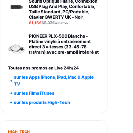
Souris Optique Filaire, Connexion
USB Plug And Play, Confortable,
Taille Standard, PC/Portable,
Clavier QWERTY UK - Noir
61,15€
65,97€
Amazon
PIONEER PLX-500 Blanche -
Platine vinyle à entraénement
direct 3 vitesses (33-45-78
trs/min) avec pre-ampli intégré et
port USB
348,99€
384,71€
Amazon
Toutes nos promos en Live 24h/24
Smartphone SAMSUNG Galaxy
sur les Apps iPhone, iPad, Mac & Apple
S26 Ultra Noir 256Go
TV
891,99€
1199€
Fnac (Vendeur Tiers)
sur les films iTunes
Smartphone SAMSUNG Galaxy
sur les produits High-Tech
S26+ Violet 256Go
749,99€
1240,43€
Fnac (Vendeur Tiers)
Galaxy S26 256 Go Bleu
HIGH-TECH