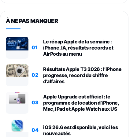
À NE PAS MANQUER
Le récap Apple de la semaine :
01
iPhone, IA, résultats records et
AirPods au menu
Résultats Apple T3 2026 : l’iPhone
02
progresse, record du chiffre
d’affaires
Apple Upgrade est officiel : le
03
programme de location d’iPhone,
Mac, iPad et Apple Watch aux US
iOS 26.6 est disponible, voici les
04
nouveautés