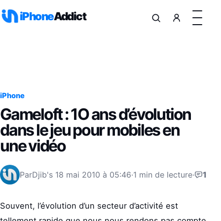
Aller au contenu
iPhone
Addict
iPhone
Gameloft : 1O ans d’évolution
dans le jeu pour mobiles en
une vidéo
Par
Djib's
18 mai 2010 à 05:46
·
1 min de lecture
·
1
Souvent, l’évolution d’un secteur d’activité est
tellement rapide que nous nous rendons pas compte