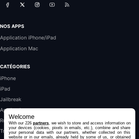
Accessoire iRobot Roomba - Kit de
Rémplacement Roomba Séries 600
19,9€
23,99€
Amazon
NOS APPS
Harman Kardon SoundSticks 5 Haut-Parleur
Application iPhone/iPad
Bluetooth, Noir
Application Mac
289,47€
317,71€
Boulanger
Galaxy S25 FE 6,7\" 5G Nano SIM 128 Go
CATÉGORIES
Blanc
489,99€
647,51€
Fnac (Vendeur Tiers)
iPhone
iPad
DeLonghi ECAM290.22.b
357,4€
389,7€
Cdiscount (Vendeur Tiers)
Jailbreak
Applications
Welcome
Jeu FIFA 20 sur PC (code à télécharger)
Rumeurs
With our 226
partners
, we wish to store and access information on
45,98€
57,99€
Rue Du Commerce (Vendeur Tiers)
your devices (cookies, pixels in emails, etc.), combine and share
Trucs & astuces
your personal data with our partners, whether collected on this
website or in our emails, already held by some of us, or obtained