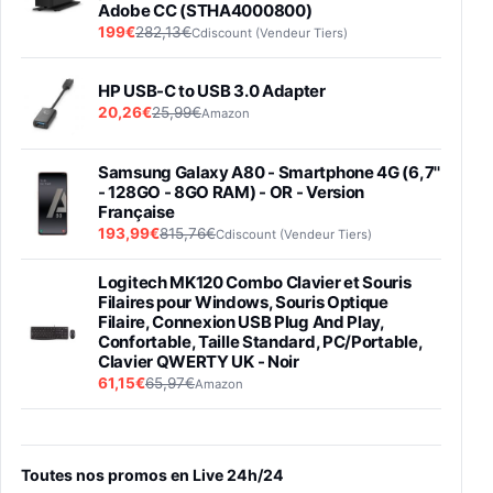
Adobe CC (STHA4000800)
199€
282,13€
Cdiscount (Vendeur Tiers)
HP USB-C to USB 3.0 Adapter
20,26€
25,99€
Amazon
Samsung Galaxy A80 - Smartphone 4G (6,7''
- 128GO - 8GO RAM) - OR - Version
Française
193,99€
815,76€
Cdiscount (Vendeur Tiers)
Logitech MK120 Combo Clavier et Souris
Filaires pour Windows, Souris Optique
Filaire, Connexion USB Plug And Play,
Confortable, Taille Standard, PC/Portable,
Clavier QWERTY UK - Noir
61,15€
65,97€
Amazon
PIONEER PLX-500 Blanche - Platine vinyle à
entraénement direct 3 vitesses (33-45-78
trs/min) avec pre-ampli intégré et port USB
Toutes nos promos en Live 24h/24
348,99€
384,71€