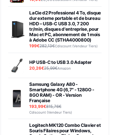
LaCie d2 Professional 4 To, disque
dur externe portable et de bureau
HDD – USB-C USB 3.0, 7 200
tr/min, disques d'entreprise, pour
Mac et PC, abonnement de 1 mois
à Adobe CC (STHA4000800)
199€
282,13€
Cdiscount (Vendeur Tiers)
HP USB-C to USB 3.0 Adapter
20,26€
25,99€
Amazon
Samsung Galaxy A80 -
Smartphone 4G (6,7'' - 128GO -
8GO RAM) - OR - Version
Française
193,99€
815,76€
Cdiscount (Vendeur Tiers)
Logitech MK120 Combo Clavier et
Souris Filaires pour Windows,