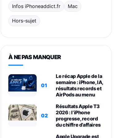
Infos iPhoneaddict.fr
Mac
Hors-sujet
À NE PAS MANQUER
Le récap Apple de la
semaine : iPhone, IA,
01
résultats records et
AirPods au menu
Résultats Apple T3
2026 : l’iPhone
02
progresse, record
du chiffre d’affaires
Apple Upgrade est