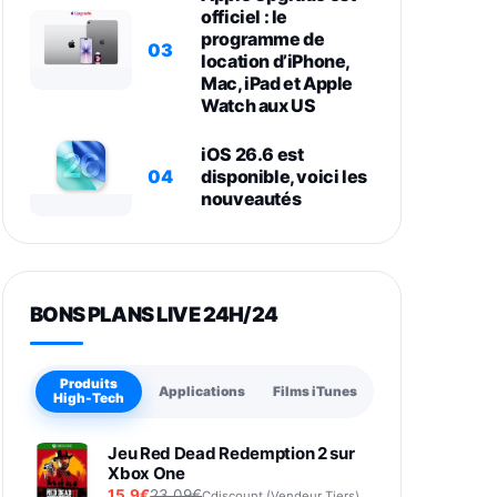
officiel : le
programme de
03
location d’iPhone,
Mac, iPad et Apple
Watch aux US
iOS 26.6 est
04
disponible, voici les
nouveautés
BONS PLANS LIVE 24H/24
Produits
Applications
Films iTunes
High-Tech
Jeu Red Dead Redemption 2 sur
Xbox One
15,9€
23,09€
Cdiscount (Vendeur Tiers)