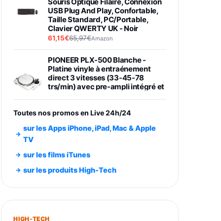
Souris Optique Filaire, Connexion
USB Plug And Play, Confortable,
Taille Standard, PC/Portable,
Clavier QWERTY UK - Noir
61,15€
65,97€
Amazon
PIONEER PLX-500 Blanche -
Platine vinyle à entraénement
direct 3 vitesses (33-45-78
trs/min) avec pre-ampli intégré et
port USB
348,99€
384,71€
Amazon
Toutes nos promos en Live 24h/24
Smartphone SAMSUNG Galaxy
sur les Apps iPhone, iPad, Mac & Apple
S26 Ultra Noir 256Go
TV
891,99€
1199€
Fnac (Vendeur Tiers)
sur les films iTunes
Smartphone SAMSUNG Galaxy
sur les produits High-Tech
S26+ Violet 256Go
749,99€
1240,43€
Fnac (Vendeur Tiers)
Galaxy S26 256 Go Bleu
HIGH-TECH