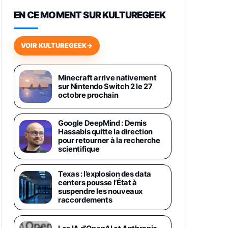
648,63€
834,71€
Fnac (Vendeur Tiers)
EN CE MOMENT SUR KULTUREGEEK
Samsung Galaxy Miracle Ultra,
Smartphone Android 5G avec
VOIR KULTUREGEEK
→
Galaxy AI, 512 Go, Chargeur
Secteur Rapide 25W Inclus,
Smartphone déverrouillé, Noir,
Version FR
Minecraft arrive nativement
1019€
1399€
sur Nintendo Switch 2 le 27
Fnac (Vendeur Tiers)
octobre prochain
Galaxy S26 Ultra 512 Go Bleu
Google DeepMind : Demis
1019€
1399€
Fnac (Vendeur Tiers)
Hassabis quitte la direction
pour retourner à la recherche
scientifique
Galaxy S26 Ultra 256 Go Violet
892€
1199€
Fnac (Vendeur Tiers)
Texas : l’explosion des data
centers pousse l’État à
suspendre les nouveaux
Philips SHK2000BL - Casque
raccordements
Enfant - Bleu & Répartiteur Audio
5 Casques, Blanc
24,94€
29,96€
Fnac (Vendeur Tiers)