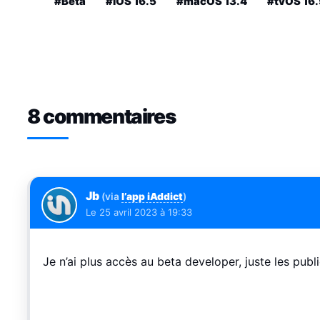
#Bêta
#iOS 16.5
#macOS 13.4
#tvOS 16.
8 commentaires
Jb
(via
l’app iAddict
)
Le
25 avril 2023 à 19:33
Je n’ai plus accès au beta developer, juste les publi