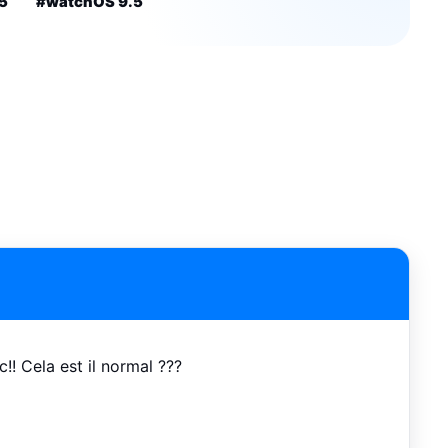
5
#watchOS 9.5
c!! Cela est il normal ???