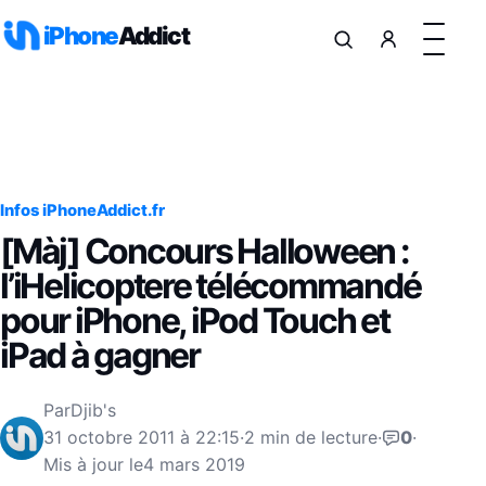
Aller au contenu
iPhone
Addict
Infos iPhoneAddict.fr
[Màj] Concours Halloween :
l’iHelicoptere télécommandé
pour iPhone, iPod Touch et
iPad à gagner
Par
Djib's
31 octobre 2011 à 22:15
·
2 min de lecture
·
0
·
Mis à jour le
4 mars 2019