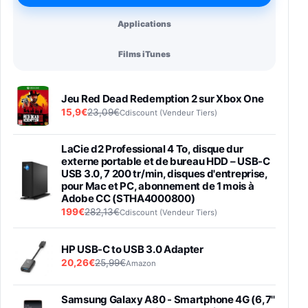
Applications
Films iTunes
Jeu Red Dead Redemption 2 sur Xbox One
15,9€
23,09€
Cdiscount (Vendeur Tiers)
LaCie d2 Professional 4 To, disque dur
externe portable et de bureau HDD – USB-C
USB 3.0, 7 200 tr/min, disques d'entreprise,
pour Mac et PC, abonnement de 1 mois à
Adobe CC (STHA4000800)
199€
282,13€
Cdiscount (Vendeur Tiers)
HP USB-C to USB 3.0 Adapter
20,26€
25,99€
Amazon
Samsung Galaxy A80 - Smartphone 4G (6,7''