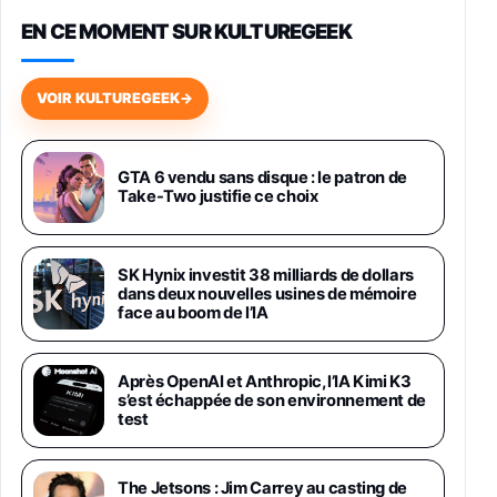
EN CE MOMENT SUR KULTUREGEEK
Galaxy S26 256 Go Bleu
648,63€
834,71€
Fnac (Vendeur Tiers)
VOIR KULTUREGEEK
→
Samsung Galaxy Miracle Ultra, Smartphone
Android 5G avec Galaxy AI, 512 Go,
Chargeur Secteur Rapide 25W Inclus,
GTA 6 vendu sans disque : le patron de
Take-Two justifie ce choix
Smartphone déverrouillé, Noir, Version FR
1019€
1399€
Fnac (Vendeur Tiers)
SK Hynix investit 38 milliards de dollars
Galaxy S26 Ultra 512 Go Bleu
dans deux nouvelles usines de mémoire
1019€
1399€
Fnac (Vendeur Tiers)
face au boom de l’IA
Galaxy S26 Ultra 256 Go Violet
Après OpenAI et Anthropic, l’IA Kimi K3
892€
1199€
Fnac (Vendeur Tiers)
s’est échappée de son environnement de
test
Philips SHK2000BL - Casque Enfant - Bleu &
Répartiteur Audio 5 Casques, Blanc
The Jetsons : Jim Carrey au casting de
24,94€
29,96€
Fnac (Vendeur Tiers)