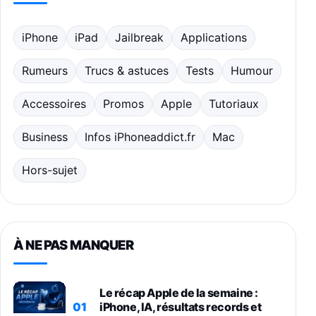
iPhone
iPad
Jailbreak
Applications
Rumeurs
Trucs & astuces
Tests
Humour
Accessoires
Promos
Apple
Tutoriaux
Business
Infos iPhoneaddict.fr
Mac
Hors-sujet
À NE PAS MANQUER
Le récap Apple de la semaine :
01
iPhone, IA, résultats records et