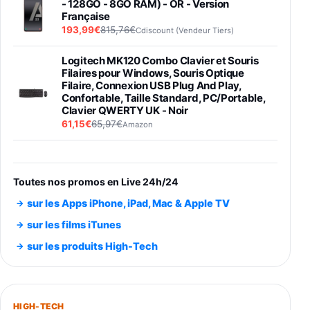
- 128GO - 8GO RAM) - OR - Version
Française
193,99€
815,76€
Cdiscount (Vendeur Tiers)
Logitech MK120 Combo Clavier et Souris
Filaires pour Windows, Souris Optique
Filaire, Connexion USB Plug And Play,
Confortable, Taille Standard, PC/Portable,
Clavier QWERTY UK - Noir
61,15€
65,97€
Amazon
PIONEER PLX-500 Blanche - Platine vinyle à
entraénement direct 3 vitesses (33-45-78
trs/min) avec pre-ampli intégré et port USB
Toutes nos promos en Live 24h/24
348,99€
384,71€
Amazon
sur les Apps iPhone, iPad, Mac & Apple TV
Smartphone SAMSUNG Galaxy S26 Ultra
sur les films iTunes
Noir 256Go
sur les produits High-Tech
891,99€
1199€
Fnac (Vendeur Tiers)
Smartphone SAMSUNG Galaxy S26+ Violet
256Go
HIGH-TECH
749,99€
1240,43€
Fnac (Vendeur Tiers)