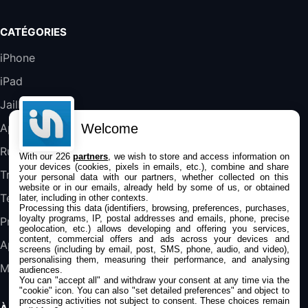
Galaxy S25 FE 6,7\" 5G Nano SIM 128 Go
CATÉGORIES
Blanc
489,99€
647,51€
Fnac (Vendeur Tiers)
iPhone
iPad
DeLonghi ECAM290.22.b
357,4€
389,7€
Cdiscount (Vendeur Tiers)
Jailbreak
Welcome
Applications
Jeu FIFA 20 sur PC (code à télécharger)
Rumeurs
With our 226
partners
, we wish to store and access information on
45,98€
57,99€
Rue Du Commerce (Vendeur Tiers)
your devices (cookies, pixels in emails, etc.), combine and share
Trucs & astuces
your personal data with our partners, whether collected on this
website or in our emails, already held by some of us, or obtained
Tests
later, including in other contexts.
Processing this data (identifiers, browsing, preferences, purchases,
loyalty programs, IP, postal addresses and emails, phone, precise
Promos
geolocation, etc.) allows developing and offering you services,
content, commercial offers and ads across your devices and
Apple
screens (including by email, post, SMS, phone, audio, and video),
personalising them, measuring their performance, and analysing
Mac
audiences.
You can "accept all" and withdraw your consent at any time via the
"cookie" icon
. You can also "set detailed preferences" and object to
processing activities not subject to consent. These choices remain