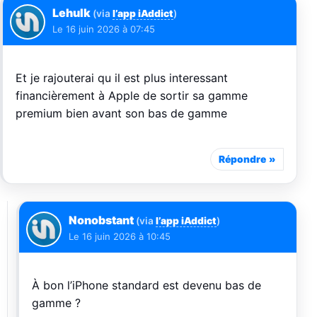
Lehulk
(via
l’app iAddict
)
Le
16 juin 2026 à 07:45
Et je rajouterai qu il est plus interessant
financièrement à Apple de sortir sa gamme
premium bien avant son bas de gamme
Répondre
Nonobstant
(via
l’app iAddict
)
Le
16 juin 2026 à 10:45
À bon l’iPhone standard est devenu bas de
gamme ?