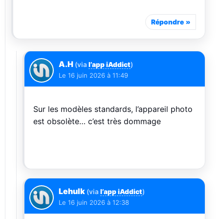
Répondre
A.H
(via
l’app iAddict
)
Le
16 juin 2026 à 11:49
Sur les modèles standards, l’appareil photo
est obsolète… c’est très dommage
Lehulk
(via
l’app iAddict
)
Le
16 juin 2026 à 12:38