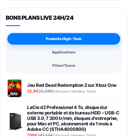
BONS PLANS LIVE 24H/24
Produits High-Tech
Applications
Films iTunes
Jeu Red Dead Redemption 2 sur Xbox One
15,9€
23,09€
Cdiscount (Vendeur Tiers)
LaCie d2 Professional 4 To, disque dur
externe portable et de bureau HDD – USB-C
USB 3.0, 7 200 tr/min, disques d'entreprise,
pour Mac et PC, abonnement de 1 mois à
Adobe CC (STHA4000800)
199€
282,13€
Cdiscount (Vendeur Tiers)