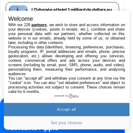
Galaxy S26 Ultra 256 Go Violet
L’Odyssée atteint 1 milliard de dollars au
892€
1199€
Fnac (Vendeur Tiers)
box-office : carton pour Christopher
Welcome
Nolan
With our 226
partners
, we wish to store and access information on
Philips SHK2000BL - Casque Enfant - Bleu &
your devices (cookies, pixels in emails, etc.), combine and share
your personal data with our partners, whether collected on this
Répartiteur Audio 5 Casques, Blanc
website or in our emails, already held by some of us, or obtained
24,94€
29,96€
GTA 6 vendu sans disque : le patron de
Fnac (Vendeur Tiers)
later, including in other contexts.
Take-Two justifie ce choix
Processing this data (identifiers, browsing, preferences, purchases,
loyalty programs, IP, postal addresses and emails, phone, precise
Asus RT-AC59U Routeur sans Fil Double
geolocation, etc.) allows developing and offering you services,
Bande Gigabit (Serveur et Client VPN, Triple
content, commercial offers and ads across your devices and
Vlan, Mode Point d'accès et Bridge, contrôle
screens (including by email, post, SMS, phone, audio, and video),
SK Hynix investit 38 milliards de dollars
Parental, Qos)
personalising them, measuring their performance, and analysing
dans deux nouvelles usines de mémoire
audiences.
39,72€
50,42€
Amazon
face au boom de l’IA
You can "accept all" and withdraw your consent at any time via the
"cookie" icon
. You can also "set detailed preferences" and object to
processing activities not subject to consent. These choices remain
Panasonic KX-TG6822 Téléphones Sans fil
valid for 6 months.
Répondeur Ecran [Version Française]
powered by
31,67€
47,96€
Amazon
NEWSLETTER
Accept all
Smartphone APPLE iPhone 15 Noir 128Go
Ne manquez rien de
489,99€
499,99€
Boulanger
Set your choices
l’actualité Apple