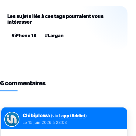
Les sujets liés à ces tags pourraient vous
intéresser
#iPhone 18
#Largan
6 commentaires
Chibiplowa
(via
l’app iAddict
)
Le
15 juin 2026 à 23:03