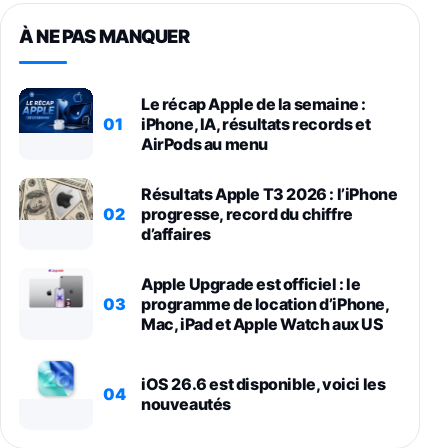
À NE PAS MANQUER
Le récap Apple de la semaine :
01
iPhone, IA, résultats records et
AirPods au menu
Résultats Apple T3 2026 : l’iPhone
02
progresse, record du chiffre
d’affaires
Apple Upgrade est officiel : le
03
programme de location d’iPhone,
Mac, iPad et Apple Watch aux US
iOS 26.6 est disponible, voici les
04
nouveautés