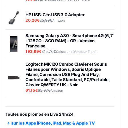
HP USB-C to USB 3.0 Adapter
20,26€
25,99€
Amazon
Samsung Galaxy A80 - Smartphone 4G (6,7''
- 128GO - 8GO RAM) - OR - Version
Française
193,99€
815,76€
Cdiscount (Vendeur Tiers)
Logitech MK120 Combo Clavier et Souris
Filaires pour Windows, Souris Optique
Filaire, Connexion USB Plug And Play,
Confortable, Taille Standard, PC/Portable,
Clavier QWERTY UK - Noir
61,15€
65,97€
Amazon
PIONEER PLX-500 Blanche - Platine vinyle à
entraénement direct 3 vitesses (33-45-78
trs/min) avec pre-ampli intégré et port USB
Toutes nos promos en Live 24h/24
348,99€
384,71€
Amazon
sur les Apps iPhone, iPad, Mac & Apple TV