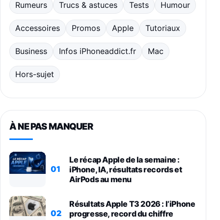
Rumeurs
Trucs & astuces
Tests
Humour
Accessoires
Promos
Apple
Tutoriaux
Business
Infos iPhoneaddict.fr
Mac
Hors-sujet
À NE PAS MANQUER
Le récap Apple de la semaine :
01
iPhone, IA, résultats records et
AirPods au menu
Résultats Apple T3 2026 : l’iPhone
02
progresse, record du chiffre