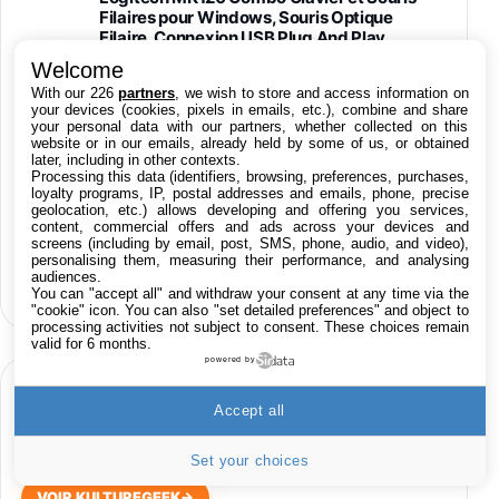
Filaires pour Windows, Souris Optique
Filaire, Connexion USB Plug And Play,
Confortable, Taille Standard, PC/Portable,
Welcome
Clavier QWERTY UK - Noir
With our 226
partners
, we wish to store and access information on
61,15€
65,97€
Amazon
your devices (cookies, pixels in emails, etc.), combine and share
your personal data with our partners, whether collected on this
website or in our emails, already held by some of us, or obtained
PIONEER PLX-500 Blanche - Platine vinyle à
later, including in other contexts.
entraénement direct 3 vitesses (33-45-78
Processing this data (identifiers, browsing, preferences, purchases,
trs/min) avec pre-ampli intégré et port USB
Toutes nos promos en Live 24h/24
loyalty programs, IP, postal addresses and emails, phone, precise
geolocation, etc.) allows developing and offering you services,
348,99€
384,71€
Amazon
sur les Apps iPhone, iPad, Mac & Apple TV
content, commercial offers and ads across your devices and
screens (including by email, post, SMS, phone, audio, and video),
Smartphone SAMSUNG Galaxy S26 Ultra
personalising them, measuring their performance, and analysing
sur les films iTunes
audiences.
Noir 256Go
You can "accept all" and withdraw your consent at any time via the
sur les produits High-Tech
891,99€
1199€
Fnac (Vendeur Tiers)
"cookie" icon
. You can also "set detailed preferences" and object to
processing activities not subject to consent. These choices remain
valid for 6 months.
Smartphone SAMSUNG Galaxy S26+ Violet
powered by
256Go
HIGH-TECH
749,99€
1240,43€
Fnac (Vendeur Tiers)
Accept all
EN CE MOMENT SUR KULTUREGEEK
Galaxy S26 256 Go Bleu
Set your choices
648,63€
834,71€
Fnac (Vendeur Tiers)
VOIR KULTUREGEEK
→