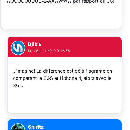
WOOOOOUUUUAAAAWWWW par rapport au 3G!!
Djib's
Le
26 juin 2010 à 16:56
J’imagine! La différence est déjà flagrante en
comparant le 3GS et l’iphone 4, alors avec le
3G…
Spiritz