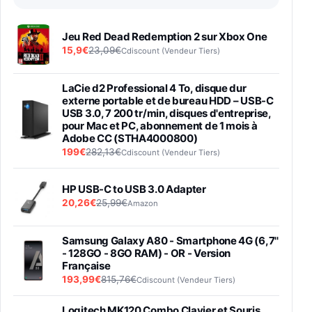
Jeu Red Dead Redemption 2 sur Xbox One
15,9€
23,09€
Cdiscount (Vendeur Tiers)
LaCie d2 Professional 4 To, disque dur
externe portable et de bureau HDD – USB-C
USB 3.0, 7 200 tr/min, disques d'entreprise,
pour Mac et PC, abonnement de 1 mois à
Adobe CC (STHA4000800)
199€
282,13€
Cdiscount (Vendeur Tiers)
HP USB-C to USB 3.0 Adapter
20,26€
25,99€
Amazon
Samsung Galaxy A80 - Smartphone 4G (6,7''
- 128GO - 8GO RAM) - OR - Version
Française
193,99€
815,76€
Cdiscount (Vendeur Tiers)
Logitech MK120 Combo Clavier et Souris