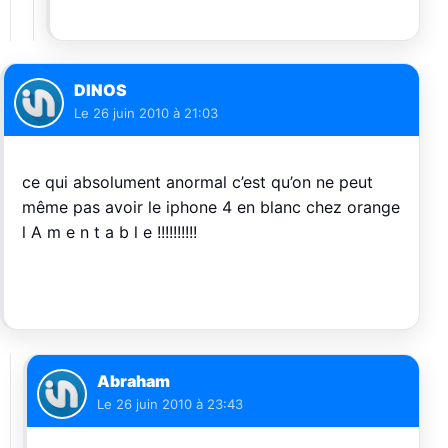
DINOS
Le
26 juin 2010 à 21:03
ce qui absolument anormal c’est qu’on ne peut
même pas avoir le iphone 4 en blanc chez orange
l A m e n t a b l e !!!!!!!!!!
Abraham
Le
26 juin 2010 à 23:43