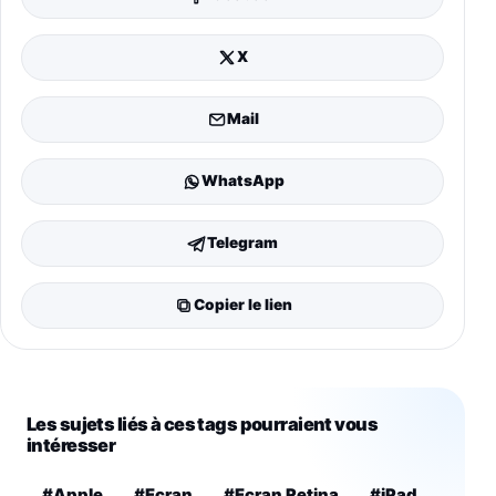
X
Mail
WhatsApp
Telegram
Copier le lien
Les sujets liés à ces tags pourraient vous
intéresser
#Apple
#Ecran
#Ecran Retina
#iPad