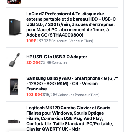
LaCie d2 Professional 4 To, disque dur
externe portable et de bureau HDD – USB-C
USB 3.0, 7 200 tr/min, disques d'entreprise,
pour Mac et PC, abonnement de 1 mois à
Adobe CC (STHA4000800)
199€
282,13€
Cdiscount (Vendeur Tiers)
HP USB-C to USB 3.0 Adapter
20,26€
25,99€
Amazon
Samsung Galaxy A80 - Smartphone 4G (6,7''
- 128GO - 8GO RAM) - OR - Version
Française
193,99€
815,76€
Cdiscount (Vendeur Tiers)
Logitech MK120 Combo Clavier et Souris
Filaires pour Windows, Souris Optique
Filaire, Connexion USB Plug And Play,
Confortable, Taille Standard, PC/Portable,
Clavier QWERTY UK - Noir