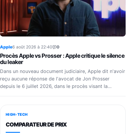
Apple
6 août 2026 à 22:40
0
Procès Apple vs Prosser : Apple critique le silence
du leaker
Dans un nouveau document judiciaire, Apple dit n'avoir
reçu aucune réponse de l'avocat de Jon Prosser
depuis le 6 juillet 2026, dans le procès visant la…
HIGH-TECH
COMPARATEUR DE PRIX