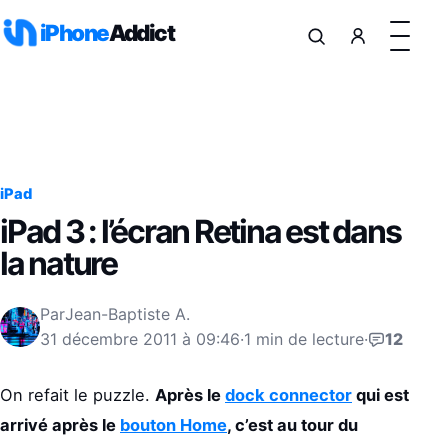
Aller au contenu
iPhone
Addict
iPad
iPad 3 : l’écran Retina est dans
la nature
Par
Jean-Baptiste A.
31 décembre 2011 à 09:46
·
1 min de lecture
·
12
On refait le puzzle.
Après le
dock connector
qui est
arrivé après le
bouton Home
, c’est au tour du