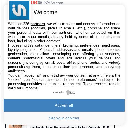
61,15€
65,97€
Amazon
Welcome
PIONEER PLX-500 Blanche - Platine vinyle à
entraénement direct 3 vitesses (33-45-78
With our 226
partners
, we wish to store and access information on
trs/min) avec pre-ampli intégré et port USB
Toutes nos promos en Live 24h/24
your devices (cookies, pixels in emails, etc.), combine and share
348,99€
384,71€
Amazon
your personal data with our partners, whether collected on this
sur les Apps iPhone, iPad, Mac & Apple TV
website or in our emails, already held by some of us, or obtained
later, including in other contexts.
Smartphone SAMSUNG Galaxy S26 Ultra
sur les films iTunes
Processing this data (identifiers, browsing, preferences, purchases,
Noir 256Go
loyalty programs, IP, postal addresses and emails, phone, precise
sur les produits High-Tech
geolocation, etc.) allows developing and offering you services,
891,99€
1199€
Fnac (Vendeur Tiers)
content, commercial offers and ads across your devices and
screens (including by email, post, SMS, phone, audio, and video),
personalising them, measuring their performance, and analysing
Smartphone SAMSUNG Galaxy S26+ Violet
audiences.
256Go
You can "accept all" and withdraw your consent at any time via the
HIGH-TECH
749,99€
1240,43€
Fnac (Vendeur Tiers)
"cookie" icon
. You can also "set detailed preferences" and object to
processing activities not subject to consent. These choices remain
EN CE MOMENT SUR KULTUREGEEK
valid for 6 months.
powered by
Galaxy S26 256 Go Bleu
648,63€
834,71€
Fnac (Vendeur Tiers)
VOIR KULTUREGEEK
→
Accept all
Samsung Galaxy Miracle Ultra, Smartphone
Set your choices
Android 5G avec Galaxy AI, 512 Go,
The Jetsons : Jim Carrey au casting de
Chargeur Secteur Rapide 25W Inclus,
l’adaptation live-action de la série de S.F